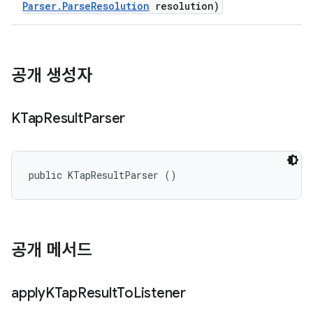
Parser
.
Parse
Resolution
resolution)
공개 생성자
KTap
Result
Parser
public KTapResultParser ()
공개 메서드
apply
KTap
Result
To
Listener