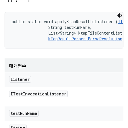
public static void applyKTapResultToListener (
ITes
                String testRunName, 

                List<String> ktapFileContentList, 

KTapResultParser.ParseResolution
 r
매개변수
listener
ITest
Invocation
Listener
test
Run
Name
String