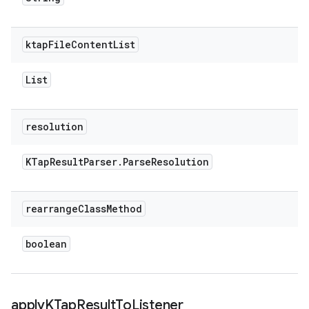
ktap
File
Content
List
List
resolution
KTap
Result
Parser
.
Parse
Resolution
rearrange
Class
Method
boolean
apply
KTap
Result
To
Listener