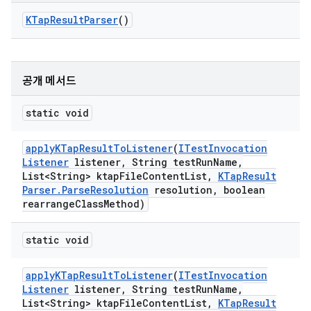
KTap
Result
Parser
()
공개 메서드
static void
apply
KTap
Result
To
Listener
(
ITest
Invocation
Listener
listener
,
String test
Run
Name
,
List<String> ktap
File
Content
List
,
KTap
Result
Parser
.
Parse
Resolution
resolution
,
boolean
rearrange
Class
Method)
static void
apply
KTap
Result
To
Listener
(
ITest
Invocation
Listener
listener
,
String test
Run
Name
,
List<String> ktap
File
Content
List
,
KTap
Result