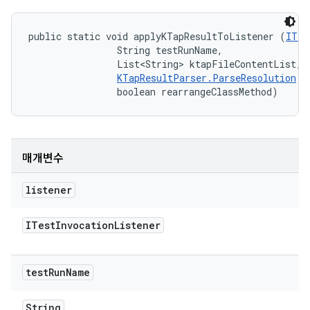
public static void applyKTapResultToListener (
ITes
                String testRunName, 

                List<String> ktapFileContentList, 

KTapResultParser.ParseResolution
 r
                boolean rearrangeClassMethod)
매개변수
listener
ITest
Invocation
Listener
test
Run
Name
String