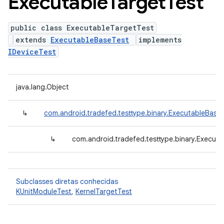
Executable
Target
Test
public class ExecutableTargetTest
extends
ExecutableBaseTest
implements
IDeviceTest
java.lang.Object
↳
com.android.tradefed.testtype.binary.ExecutableBase
↳
com.android.tradefed.testtype.binary.Execut
Subclasses diretas conhecidas
KUnitModuleTest
,
KernelTargetTest