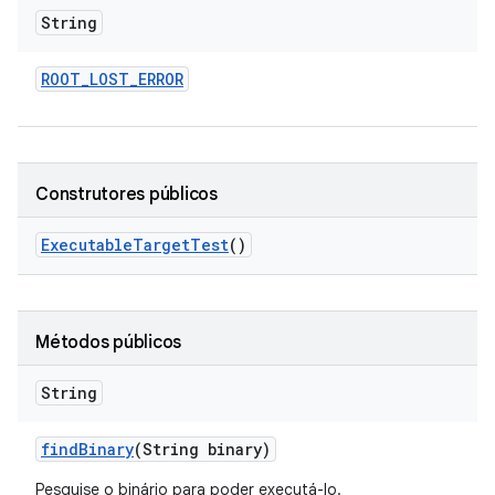
String
ROOT
_
LOST
_
ERROR
Construtores públicos
Executable
Target
Test
()
Métodos públicos
String
find
Binary
(String binary)
Pesquise o binário para poder executá-lo.