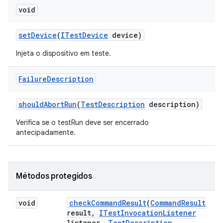
void
set
Device
(
ITest
Device
device)
Injeta o dispositivo em teste.
Failure
Description
should
Abort
Run
(
Test
Description
description)
Verifica se o testRun deve ser encerrado
antecipadamente.
Métodos protegidos
void
check
Command
Result
(
Command
Result
result
,
ITest
Invocation
Listener
listener
,
Test
Description