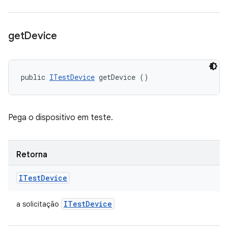
get
Device
public 
ITestDevice
 getDevice ()
Pega o dispositivo em teste.
Retorna
ITest
Device
ITest
Device
a solicitação