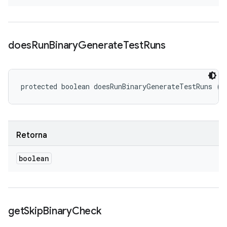
does
Run
Binary
Generate
Test
Runs
protected boolean doesRunBinaryGenerateTestRuns ()
Retorna
boolean
get
Skip
Binary
Check