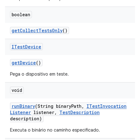
boolean
get
Collect
Tests
Only
()
ITest
Device
get
Device
()
Pega o dispositivo em teste.
void
run
Binary
(String binary
Path
,
ITest
Invocation
Listener
listener
,
Test
Description
description)
Executa o binário no caminho especificado.