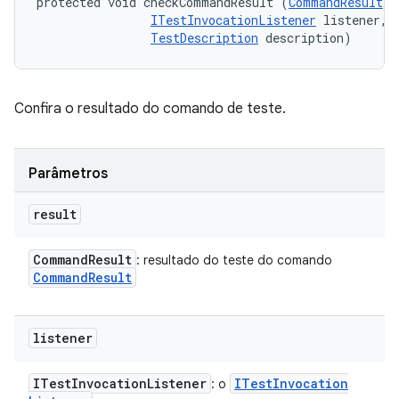
protected void checkCommandResult (
CommandResult
 r
ITestInvocationListener
 listener, 

TestDescription
 description)
Confira o resultado do comando de teste.
Parâmetros
result
Command
Result
: resultado do teste do comando
Command
Result
listener
ITest
Invocation
Listener
ITest
Invocation
: o