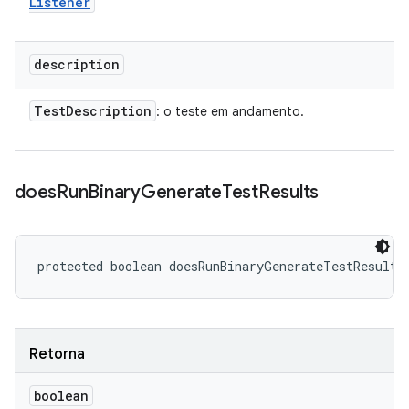
Listener
description
Test
Description
: o teste em andamento.
does
Run
Binary
Generate
Test
Results
protected boolean doesRunBinaryGenerateTestResults
Retorna
boolean