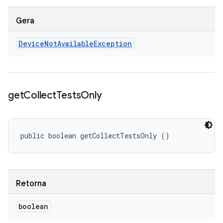
Gera
Device
Not
Available
Exception
get
Collect
Tests
Only
public boolean getCollectTestsOnly ()
Retorna
boolean