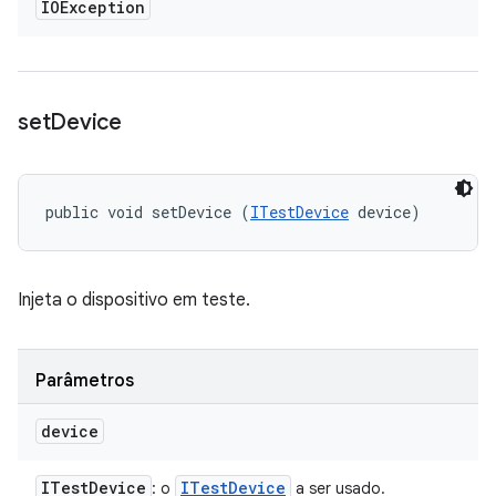
IOException
set
Device
public void setDevice (
ITestDevice
 device)
Injeta o dispositivo em teste.
Parâmetros
device
ITest
Device
ITest
Device
: o
a ser usado.