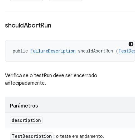
should
Abort
Run
public 
FailureDescription
 shouldAbortRun (
TestDesc
Verifica se o testRun deve ser encerrado
antecipadamente.
Parâmetros
description
Test
Description
: o teste em andamento.