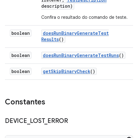
description)
Confira o resultado do comando de teste.
boolean
does
Run
Binary
Generate
Test
Results
()
boolean
does
Run
Binary
Generate
Test
Runs
()
boolean
get
Skip
Binary
Check
()
Constantes
DEVICE
_
LOST
_
ERROR