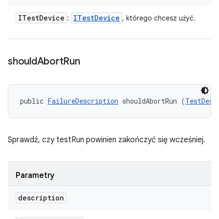
ITest
Device
ITest
Device
:
, którego chcesz użyć.
should
Abort
Run
public 
FailureDescription
 shouldAbortRun (
TestDesc
Sprawdź, czy testRun powinien zakończyć się wcześniej.
Parametry
description