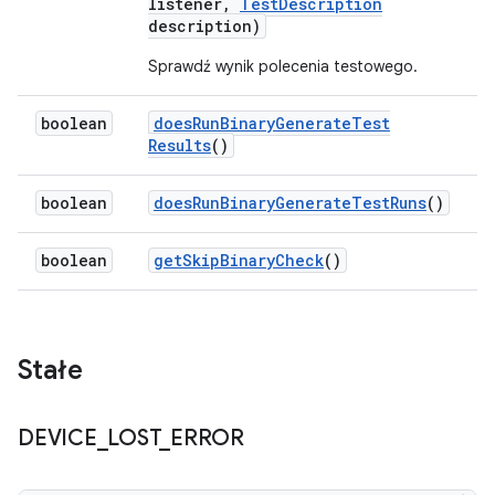
listener
,
Test
Description
description)
Sprawdź wynik polecenia testowego.
boolean
does
Run
Binary
Generate
Test
Results
()
boolean
does
Run
Binary
Generate
Test
Runs
()
boolean
get
Skip
Binary
Check
()
Stałe
DEVICE
_
LOST
_
ERROR