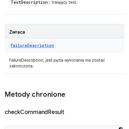
Test
Description
: trwający test.
Zwraca
Failure
Description
FailureDescription, jeśli pętla wykonania ma zostać
zakończona.
Metody chronione
check
Command
Result