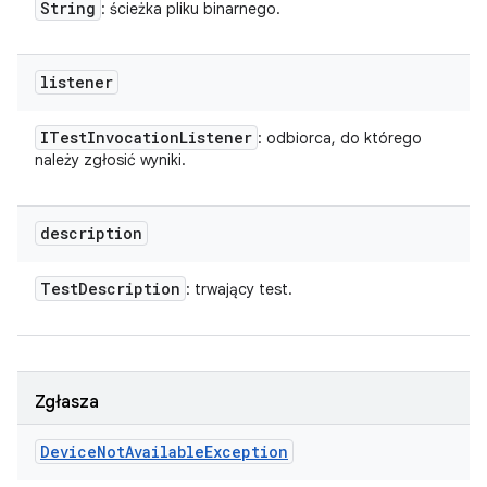
String
: ścieżka pliku binarnego.
listener
ITest
Invocation
Listener
: odbiorca, do którego
należy zgłosić wyniki.
description
Test
Description
: trwający test.
Zgłasza
Device
Not
Available
Exception