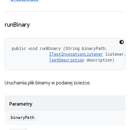
run
Binary
public void runBinary (String binaryPath, 

ITestInvocationListener
 listener, 

TestDescription
 description)
Uruchamia plik binarny w podanej ścieżce.
Parametry
binary
Path