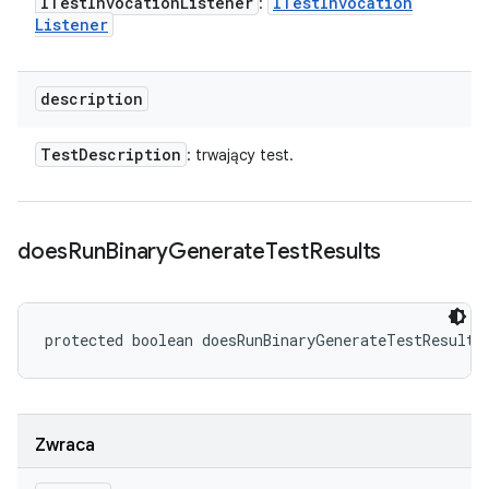
ITest
Invocation
Listener
ITest
Invocation
:
Listener
description
Test
Description
: trwający test.
does
Run
Binary
Generate
Test
Results
protected boolean doesRunBinaryGenerateTestResults
Zwraca