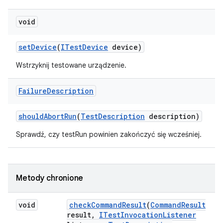
void
set
Device
(
ITest
Device
device)
Wstrzyknij testowane urządzenie.
Failure
Description
should
Abort
Run
(
Test
Description
description)
Sprawdź, czy testRun powinien zakończyć się wcześniej.
Metody chronione
void
check
Command
Result
(
Command
Result
result
,
ITest
Invocation
Listener