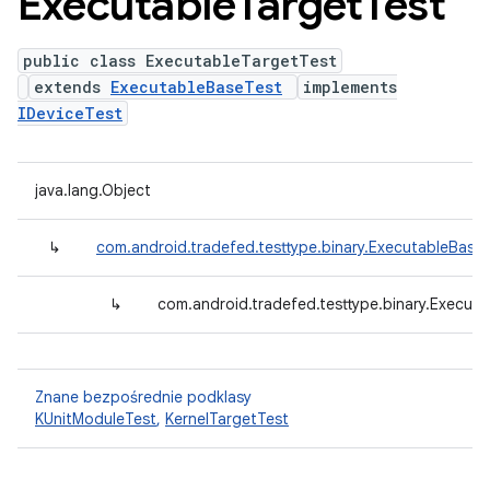
Executable
Target
Test
public class ExecutableTargetTest
extends
ExecutableBaseTest
implements
IDeviceTest
java.lang.Object
↳
com.android.tradefed.testtype.binary.ExecutableBase
↳
com.android.tradefed.testtype.binary.Execut
Znane bezpośrednie podklasy
KUnitModuleTest
,
KernelTargetTest