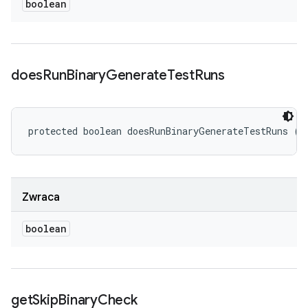
boolean
does
Run
Binary
Generate
Test
Runs
protected boolean doesRunBinaryGenerateTestRuns ()
Zwraca
boolean
get
Skip
Binary
Check