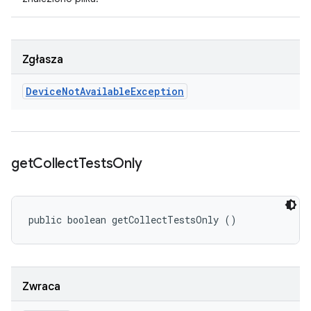
Zgłasza
Device
Not
Available
Exception
get
Collect
Tests
Only
public boolean getCollectTestsOnly ()
Zwraca