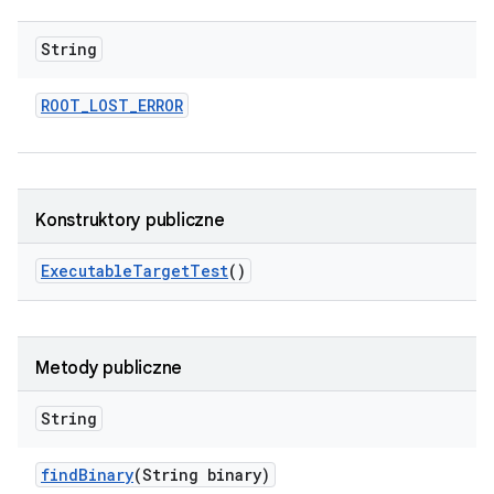
String
ROOT
_
LOST
_
ERROR
Konstruktory publiczne
Executable
Target
Test
()
Metody publiczne
String
find
Binary
(String binary)