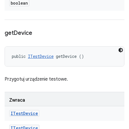
boolean
get
Device
public 
ITestDevice
 getDevice ()
Przygotuj urządzenie testowe.
Zwraca
ITest
Device
ITest
Device