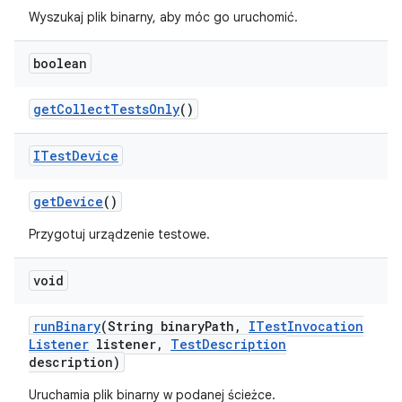
Wyszukaj plik binarny, aby móc go uruchomić.
boolean
get
Collect
Tests
Only
()
ITest
Device
get
Device
()
Przygotuj urządzenie testowe.
void
run
Binary
(String binary
Path
,
ITest
Invocation
Listener
listener
,
Test
Description
description)
Uruchamia plik binarny w podanej ścieżce.