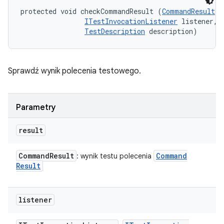
protected void checkCommandResult (
CommandResult
 r
ITestInvocationListener
 listener, 

TestDescription
 description)
Sprawdź wynik polecenia testowego.
Parametry
result
Command
Result
Command
: wynik testu polecenia
Result
listener