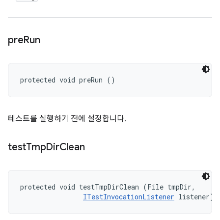
pre
Run
protected void preRun ()
테스트를 실행하기 전에 설정합니다.
test
Tmp
Dir
Clean
protected void testTmpDirClean (File tmpDir, 

ITestInvocationListener
 listener)