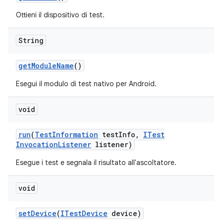
Ottieni il dispositivo di test.
String
get
Module
Name
()
Esegui il modulo di test nativo per Android.
void
run
(
Test
Information
test
Info
,
ITest
Invocation
Listener
listener)
Esegue i test e segnala il risultato all'ascoltatore.
void
set
Device
(
ITest
Device
device)