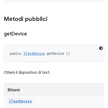
Metodi pubblici
get
Device
public 
ITestDevice
 getDevice ()
Ottieni il dispositivo di test.
Ritorni
ITest
Device