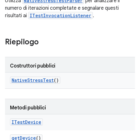
Utilizza
NativeStressTestParser
per analizzare il
numero di iterazioni completate e segnalare questi
risultati ai
ITestInvocationListener
.
Riepilogo
Costruttori pubblici
Native
Stress
Test
()
Metodi pubblici
ITest
Device
get
Device
()