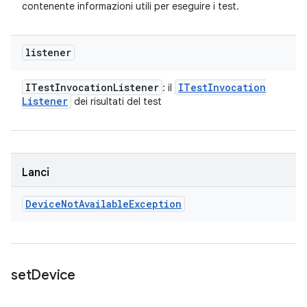
contenente informazioni utili per eseguire i test.
listener
ITest
Invocation
Listener
ITest
Invocation
: il
Listener
dei risultati del test
Lanci
Device
Not
Available
Exception
set
Device