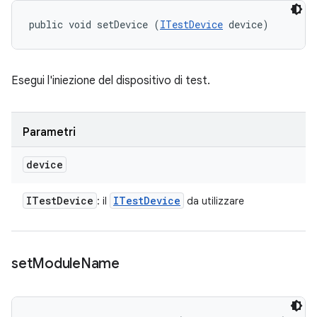
public void setDevice (
ITestDevice
 device)
Esegui l'iniezione del dispositivo di test.
Parametri
device
ITest
Device
ITest
Device
: il
da utilizzare
set
Module
Name