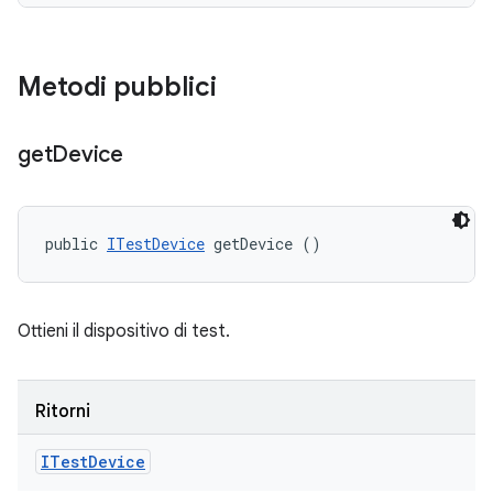
Metodi pubblici
get
Device
public 
ITestDevice
 getDevice ()
Ottieni il dispositivo di test.
Ritorni
ITest
Device