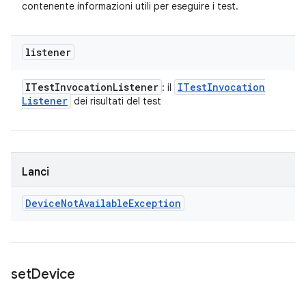
contenente informazioni utili per eseguire i test.
listener
ITest
Invocation
Listener
ITest
Invocation
: il
Listener
dei risultati del test
Lanci
Device
Not
Available
Exception
set
Device