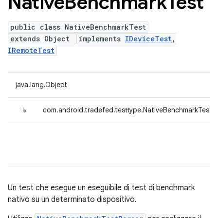
Native
Benchmark
Test
public class NativeBenchmarkTest
extends Object
implements
IDeviceTest
,
IRemoteTest
java.lang.Object
↳
com.android.tradefed.testtype.NativeBenchmarkTest
Un test che esegue un eseguibile di test di benchmark
nativo su un determinato dispositivo.