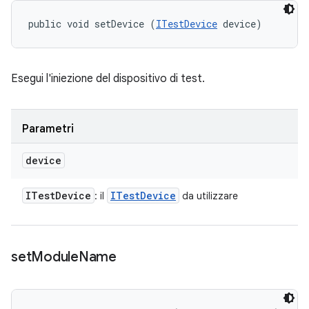
public void setDevice (
ITestDevice
 device)
Esegui l'iniezione del dispositivo di test.
Parametri
device
ITest
Device
ITest
Device
: il
da utilizzare
set
Module
Name