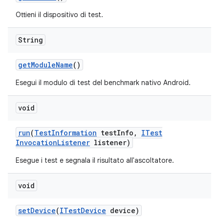
Ottieni il dispositivo di test.
String
get
Module
Name
()
Esegui il modulo di test del benchmark nativo Android.
void
run
(
Test
Information
test
Info
,
ITest
Invocation
Listener
listener)
Esegue i test e segnala il risultato all'ascoltatore.
void
set
Device
(
ITest
Device
device)