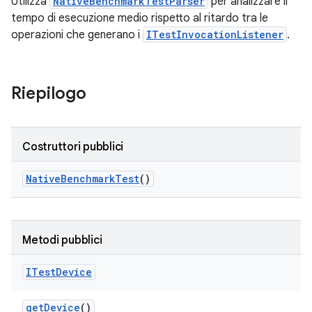
Utilizza
NativeBenchmarkTestParser
per analizzare il
tempo di esecuzione medio rispetto al ritardo tra le
operazioni che generano i
ITestInvocationListener
.
Riepilogo
Costruttori pubblici
Native
Benchmark
Test
()
Metodi pubblici
ITest
Device
get
Device
()