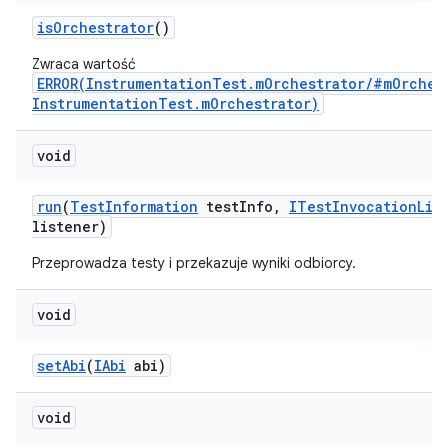
is
Orchestrator
()
Zwraca wartość
ERROR(InstrumentationTest.mOrchestrator/#mOrches
InstrumentationTest.mOrchestrator)
void
run
(
Test
Information
test
Info
,
ITest
Invocation
Lis
listener)
Przeprowadza testy i przekazuje wyniki odbiorcy.
void
set
Abi
(
IAbi
abi)
void