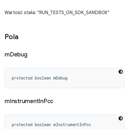
Wartość stała: "RUN_TESTS_ON_SDK_SANDBOX"
Pola
m
Debug
protected boolean mDebug
m
Instrument
In
Pcc
protected boolean mInstrumentInPcc