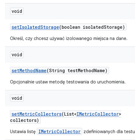
void
set
Isolated
Storage
(boolean isolated
Storage)
Określ, czy chcesz używać izolowanego miejsca na dane.
void
set
Method
Name
(String test
Method
Name)
Opcjonalnie ustaw metodę testowania do uruchomienia.
void
set
Metric
Collectors
(List<
IMetric
Collector
>
collectors)
IMetricCollector
Ustawia listę
zdefiniowanych dla testu.