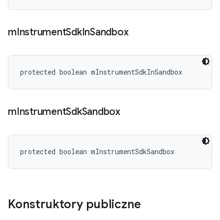
m
Instrument
Sdk
In
Sandbox
protected boolean mInstrumentSdkInSandbox
m
Instrument
Sdk
Sandbox
protected boolean mInstrumentSdkSandbox
Konstruktory publiczne