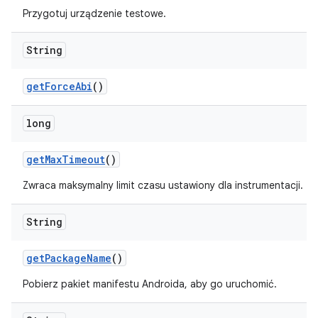
Przygotuj urządzenie testowe.
String
get
Force
Abi
()
long
get
Max
Timeout
()
Zwraca maksymalny limit czasu ustawiony dla instrumentacji.
String
get
Package
Name
()
Pobierz pakiet manifestu Androida, aby go uruchomić.