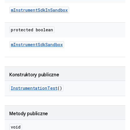
m
Instrument
Sdk
In
Sandbox
protected boolean
m
Instrument
Sdk
Sandbox
Konstruktory publiczne
Instrumentation
Test
()
Metody publiczne
void