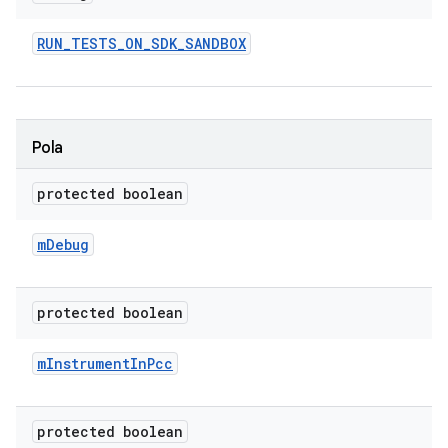
RUN
_
TESTS
_
ON
_
SDK
_
SANDBOX
Pola
protected boolean
m
Debug
protected boolean
m
Instrument
In
Pcc
protected boolean