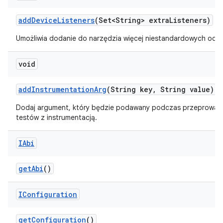
add
Device
Listeners
(Set<String> extra
Listeners)
Umożliwia dodanie do narzędzia więcej niestandardowych odb
void
add
Instrumentation
Arg
(String key
,
String value)
Dodaj argument, który będzie podawany podczas przeprowad
testów z instrumentacją.
IAbi
get
Abi
()
IConfiguration
get
Configuration
()