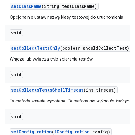
set
Class
Name
(String test
Class
Name)
Opcjonalnie ustaw nazwę klasy testowej do uruchomienia.
void
set
Collect
Tests
Only
(boolean should
Collect
Test)
Włącza lub wyłącza tryb zbierania testów
void
set
Collects
Tests
Shell
Timeout
(int timeout)
Ta metoda została wycofana. Ta metoda nie wykonuje żadnych d
void
set
Configuration
(
IConfiguration
config)