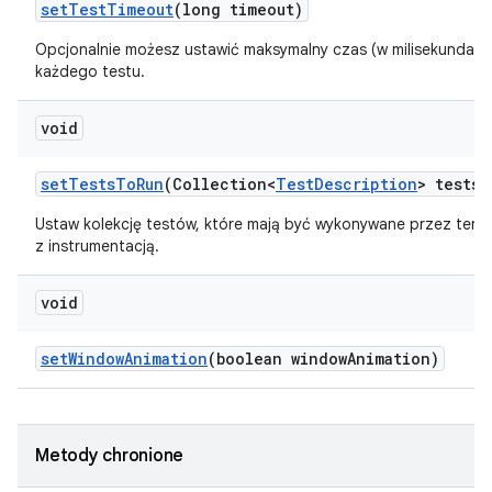
set
Test
Timeout
(long timeout)
Opcjonalnie możesz ustawić maksymalny czas (w milisekundach
każdego testu.
void
set
Tests
To
Run
(Collection<
Test
Description
> tests)
Ustaw kolekcję testów, które mają być wykonywane przez ten t
z instrumentacją.
void
set
Window
Animation
(boolean window
Animation)
Metody chronione