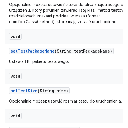
Opcjonalnie możesz ustawić ścieżkę do pliku znajdującego się 
urządzeniu, który powinien zawierać listę klas i metod testowy
rozdzielonych znakami podziału wiersza (format:
com.foo.Class#method), które mają zostać uruchomione.
void
set
Test
Package
Name
(String test
Package
Name)
Ustawia filtr pakietu testowego.
void
set
Test
Size
(String size)
Opcjonalnie możesz ustawić rozmiar testu do uruchomienia.
void