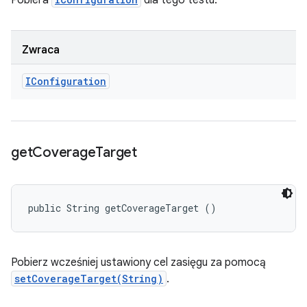
Pobiera
dla tego testu.
Zwraca
IConfiguration
get
Coverage
Target
public String getCoverageTarget ()
Pobierz wcześniej ustawiony cel zasięgu za pomocą
setCoverageTarget(String)
.