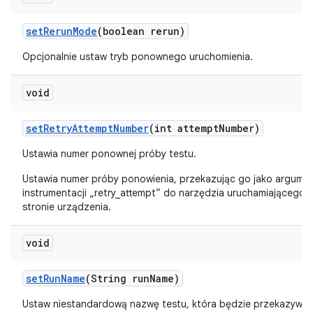
set
Rerun
Mode
(boolean rerun)
Opcjonalnie ustaw tryb ponownego uruchomienia.
void
set
Retry
Attempt
Number
(int attempt
Number)
Ustawia numer ponownej próby testu.
Ustawia numer próby ponowienia, przekazując go jako argume
instrumentacji „retry_attempt” do narzędzia uruchamiającego 
stronie urządzenia.
void
set
Run
Name
(String run
Name)
Ustaw niestandardową nazwę testu, która będzie przekazywa