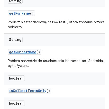
String
get
Run
Name
()
Pobierz niestandardową nazwę testu, która zostanie przekaz
odbiorcy.
String
get
Runner
Name
()
Pobiera narzędzie do uruchamiania instrumentacji Androida, k
być używane.
boolean
is
Collect
Tests
Only
()
boolean