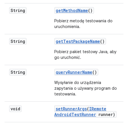
String
get
Method
Name
()
Pobierz metodę testowania do
uruchomienia.
String
get
Test
Package
Name
()
Pobierz pakiet testowy Java, aby
go uruchomić.
String
query
Runner
Name
()
Wysyłanie do urządzenia
zapytania o używany program do
testowania.
void
set
Runner
Args
(
IRemote
Android
Test
Runner
runner)