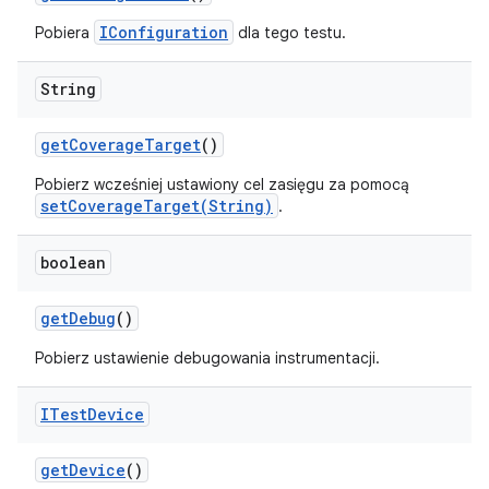
IConfiguration
Pobiera
dla tego testu.
String
get
Coverage
Target
()
Pobierz wcześniej ustawiony cel zasięgu za pomocą
setCoverageTarget(String)
.
boolean
get
Debug
()
Pobierz ustawienie debugowania instrumentacji.
ITest
Device
get
Device
()