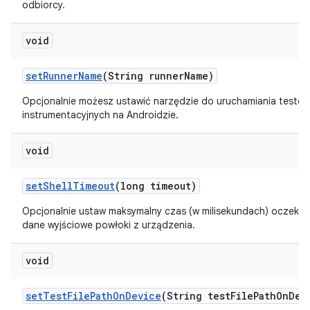
odbiorcy.
void
set
Runner
Name
(String runner
Name)
Opcjonalnie możesz ustawić narzędzie do uruchamiania testó
instrumentacyjnych na Androidzie.
void
set
Shell
Timeout
(long timeout)
Opcjonalnie ustaw maksymalny czas (w milisekundach) oczekiw
dane wyjściowe powłoki z urządzenia.
void
set
Test
File
Path
On
Device
(String test
File
Path
On
Dev