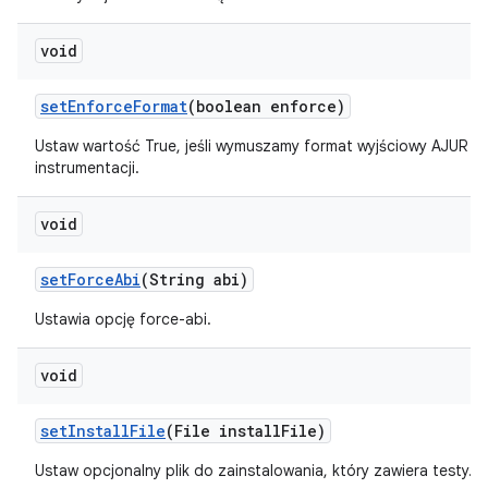
void
set
Enforce
Format
(boolean enforce)
Ustaw wartość True, jeśli wymuszamy format wyjściowy AJUR
instrumentacji.
void
set
Force
Abi
(String abi)
Ustawia opcję force-abi.
void
set
Install
File
(File install
File)
Ustaw opcjonalny plik do zainstalowania, który zawiera testy.