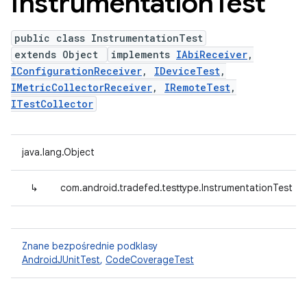
Instrumentation
Test
public class InstrumentationTest
extends Object
implements
IAbiReceiver
,
IConfigurationReceiver
,
IDeviceTest
,
IMetricCollectorReceiver
,
IRemoteTest
,
ITestCollector
java.lang.Object
↳
com.android.tradefed.testtype.InstrumentationTest
Znane bezpośrednie podklasy
AndroidJUnitTest
,
CodeCoverageTest