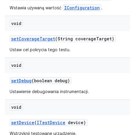
IConfiguration
Wstawia używaną wartość
.
void
set
Coverage
Target
(String coverage
Target)
Ustaw cel pokrycia tego testu.
void
set
Debug
(boolean debug)
Ustawienie debugowania instrumentacji.
void
set
Device
(
ITest
Device
device)
Wstrzyknij testowane urządzenie.