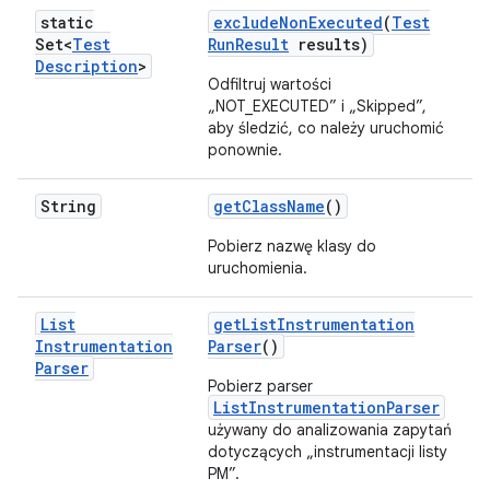
static
exclude
Non
Executed
(
Test
Set<
Test
Run
Result
results)
Description
>
Odfiltruj wartości
„NOT_EXECUTED” i „Skipped”,
aby śledzić, co należy uruchomić
ponownie.
String
get
Class
Name
()
Pobierz nazwę klasy do
uruchomienia.
List
get
List
Instrumentation
Instrumentation
Parser
()
Parser
Pobierz parser
ListInstrumentationParser
używany do analizowania zapytań
dotyczących „instrumentacji listy
PM”.