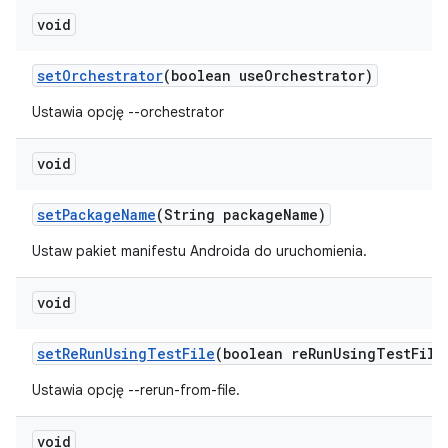
void
set
Orchestrator
(boolean use
Orchestrator)
Ustawia opcję --orchestrator
void
set
Package
Name
(String package
Name)
Ustaw pakiet manifestu Androida do uruchomienia.
void
set
Re
Run
Using
Test
File
(boolean re
Run
Using
Test
File
Ustawia opcję --rerun-from-file.
void