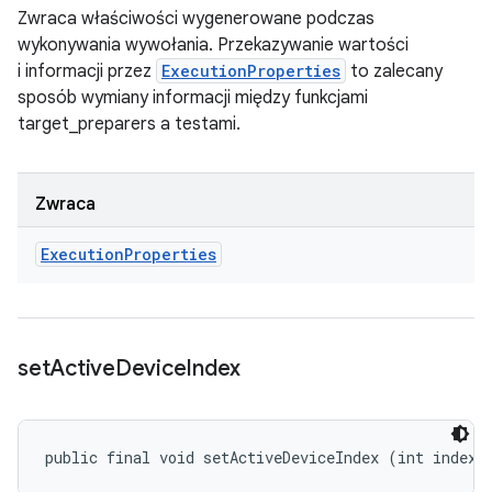
Zwraca właściwości wygenerowane podczas
wykonywania wywołania. Przekazywanie wartości
i informacji przez
ExecutionProperties
to zalecany
sposób wymiany informacji między funkcjami
target_preparers a testami.
Zwraca
Execution
Properties
set
Active
Device
Index
public final void setActiveDeviceIndex (int index)