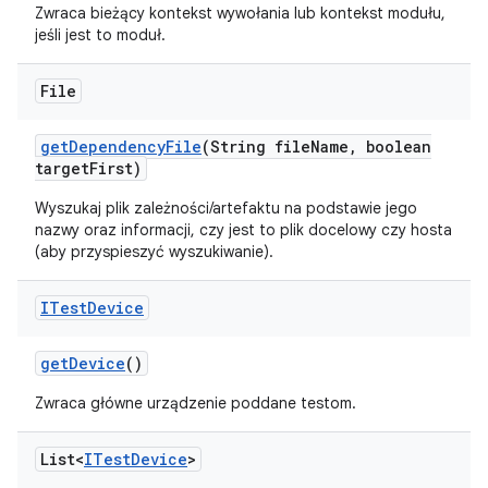
Zwraca bieżący kontekst wywołania lub kontekst modułu,
jeśli jest to moduł.
File
get
Dependency
File
(String file
Name
,
boolean
target
First)
Wyszukaj plik zależności/artefaktu na podstawie jego
nazwy oraz informacji, czy jest to plik docelowy czy hosta
(aby przyspieszyć wyszukiwanie).
ITest
Device
get
Device
()
Zwraca główne urządzenie poddane testom.
List<
ITest
Device
>