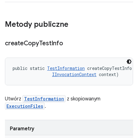
Metody publiczne
create
Copy
Test
Info
public static 
TestInformation
 createCopyTestInfo (
IInvocationContext
 context)
Utwórz
TestInformation
z skopiowanym
ExecutionFiles
.
Parametry