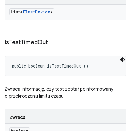
List<
ITest
Device
>
is
Test
Timed
Out
public boolean isTestTimedOut ()
Zwraca informację, czy test został poinformowany
o przekroczeniu limitu czasu.
Zwraca
boolean