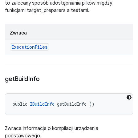
to zalecany sposób udostępniania plików między
funkcjami target_preparers a testami.
Zwraca
Execution
Files
get
Build
Info
public 
IBuildInfo
 getBuildInfo ()
Zwraca informacje o kompilacji urządzenia
podstawowego.