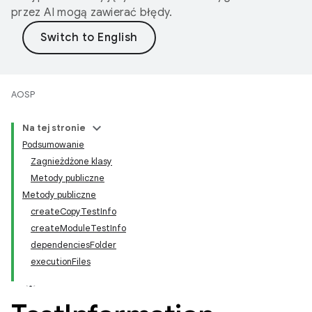
przez AI mogą zawierać błędy.
AOSP
Na tej stronie
Podsumowanie
Zagnieżdżone klasy
Metody publiczne
Metody publiczne
createCopyTestInfo
createModuleTestInfo
dependenciesFolder
executionFiles