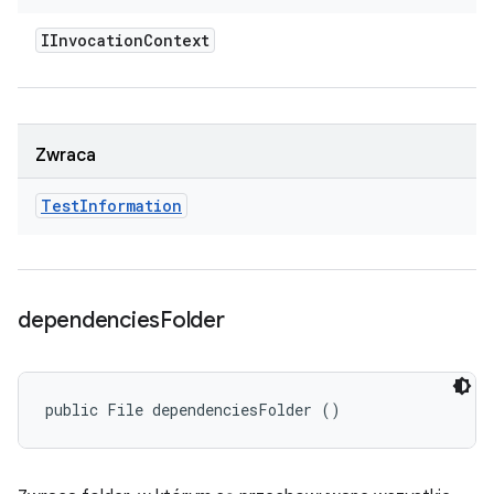
IInvocation
Context
Zwraca
Test
Information
dependencies
Folder
public File dependenciesFolder ()