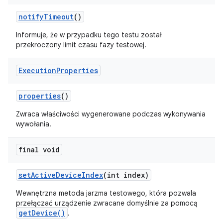
notify
Timeout
()
Informuje, że w przypadku tego testu został
przekroczony limit czasu fazy testowej.
Execution
Properties
properties
()
Zwraca właściwości wygenerowane podczas wykonywania
wywołania.
final void
set
Active
Device
Index
(int index)
Wewnętrzna metoda jarzma testowego, która pozwala
przełączać urządzenie zwracane domyślnie za pomocą
getDevice()
.