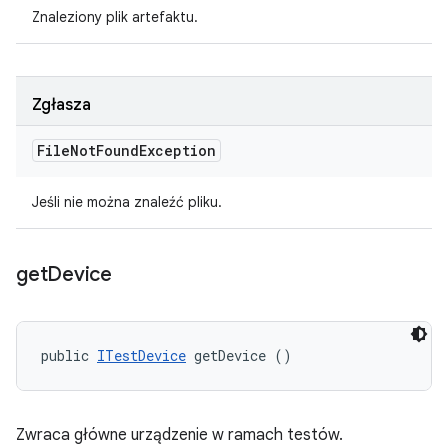
Znaleziony plik artefaktu.
Zgłasza
File
Not
Found
Exception
Jeśli nie można znaleźć pliku.
get
Device
public 
ITestDevice
 getDevice ()
Zwraca główne urządzenie w ramach testów.