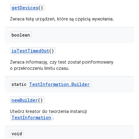
get
Devices
()
Zwraca listę urządzeń, które są częścią wywołania.
boolean
is
Test
Timed
Out
()
Zwraca informację, czy test został poinformowany
o przekroczeniu limitu czasu.
static
Test
Information
.
Builder
new
Builder
()
Utwórz kreator do tworzenia instancji
TestInformation
.
void