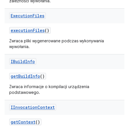
zależności wywołania.
Execution
Files
execution
Files
()
Zwraca pliki wygenerowane podczas wykonywania
wywołania.
IBuild
Info
get
Build
Info
()
Zwraca informacje o kompilacji urządzenia
podstawowego.
IInvocation
Context
get
Context
()