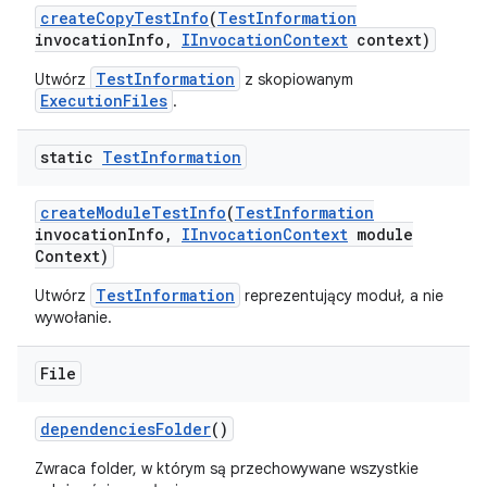
create
Copy
Test
Info
(
Test
Information
invocation
Info
,
IInvocation
Context
context)
TestInformation
Utwórz
z skopiowanym
ExecutionFiles
.
static
Test
Information
create
Module
Test
Info
(
Test
Information
invocation
Info
,
IInvocation
Context
module
Context)
TestInformation
Utwórz
reprezentujący moduł, a nie
wywołanie.
File
dependencies
Folder
()
Zwraca folder, w którym są przechowywane wszystkie