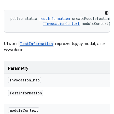
public static 
TestInformation
 createModuleTestInfo
IInvocationContext
 moduleContext)
Utwórz
TestInformation
reprezentujący moduł, a nie
wywołanie.
Parametry
invocation
Info
Test
Information
module
Context