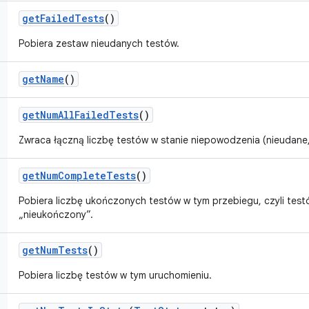
get
Failed
Tests
()
Pobiera zestaw nieudanych testów.
get
Name
()
get
Num
All
Failed
Tests
()
Zwraca łączną liczbę testów w stanie niepowodzenia (nieudane,
get
Num
Complete
Tests
()
Pobiera liczbę ukończonych testów w tym przebiegu, czyli testó
„nieukończony”.
get
Num
Tests
()
Pobiera liczbę testów w tym uruchomieniu.