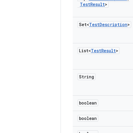
Test
Result
>
Set<
Test
Description
>
List<
Test
Result
>
String
boolean
boolean