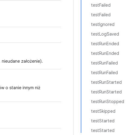
testFailed
testFailed
testIgnored
testLogSaved
testRunEnded
testRunEnded
 nieudane założenie).
testRunFailed
testRunFailed
testRunStarted
w o stanie innym niż
testRunStarted
testRunStopped
testSkipped
testStarted
testStarted