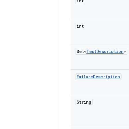
int
int
Set<
Test
Description
>
Failure
Description
String