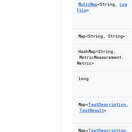
Multi
Map
<String
,
Log
File
>
Map<String
,
String>
Hash
Map<String
,
Metric
Measurement
.
Metric>
long
Map<
Test
Description
,
Test
Result
>
Map<
Test
Description
,