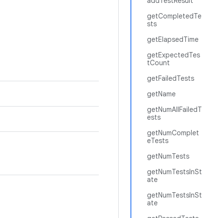
addTestResult
getCompletedTe
sts
getElapsedTime
getExpectedTes
tCount
getFailedTests
getName
getNumAllFailedT
ests
getNumComplet
eTests
getNumTests
getNumTestsInSt
ate
getNumTestsInSt
ate