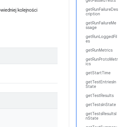
getPassedTests
getRunFailureDes
iedniej kolejności
cription
getRunFailureMe
ssage
getRunLoggedFil
es
getRunMetrics
getRunProtoMetr
ics
getStartTime
getTestEntriesIn
State
getTestResults
getTestsInState
getTestsResultsI
nState