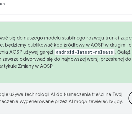
rch
wać się do naszego modelu stabilnego rozwoju trunk i zape
e, będziemy publikować kod źródłowy w AOSP w drugim i c
enia AOSP używaj gałęzi
android-latest-release
. Gałąź
 zawsze odwoływać się do najnowszej wersji przesłanej do
 artykule
Zmiany w AOSP
.
gle używa technologii AI do tłumaczenia treści na Twój
umaczenia wygenerowane przez AI mogą zawierać błędy.