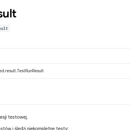
ult
sult
d.result.TestRunResult
esji testowej.
stów i śledzi niekompletne testy;