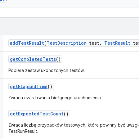
add
Test
Result
(
Test
Description
test
,
Test
Result
te
get
Completed
Tests
()
Pobiera zestaw ukończonych testów.
get
Elapsed
Time
()
Zwraca czas trwania bieżącego uruchomienia.
get
Expected
Test
Count
()
Zwraca liczbę przypadków testowych, które powinny być uwzgl
TestRunResult.