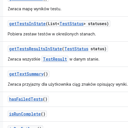
Zwraca mapę wyników testu.
get
Tests
In
State
(List<
Test
Status
> statuses)
Pobiera zestaw testów w określonych stanach.
get
Tests
Results
In
State
(
Test
Status
status)
TestResult
Zwraca wszystkie
w danym stanie.
get
Text
Summary
()
Zwraca przyjazny dla użytkownika ciąg znaków opisujący wyniki.
has
Failed
Tests
()
is
Run
Complete
()