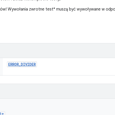
tków! Wywołania zwrotne test* muszą być wywoływane w odpow
ERROR
_
DIVIDER
lt
.