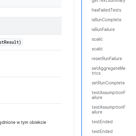
getTextSummary
hasFailedTests
isRunComplete
isRunFailure
scalić
st
Result)
scalić
resetRunFailure
setAggregateMe
trics
setRunComplete
testAssumptionF
ailure
testAssumptionF
ailure
testEnded
ędnione w tym obiekcie
testEnded