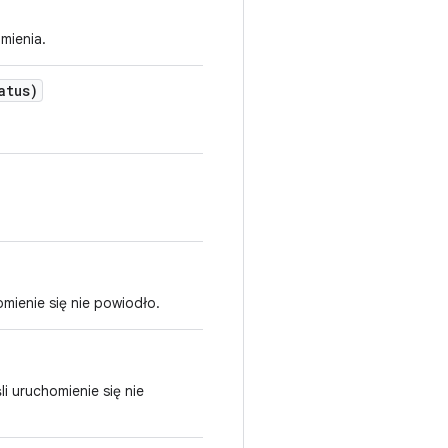
mienia.
atus)
homienie się nie powiodło.
śli uruchomienie się nie