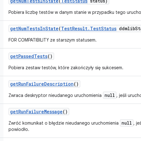
get
Num
Tests
In
State
(
Test
Status
status)
Pobiera liczbę testów w danym stanie w przypadku tego urucho
get
Num
Tests
In
State
(
Test
Result
.
Test
Status
ddmlib
St
FOR COMPATIBILITY ze starszym statusem.
get
Passed
Tests
()
Pobiera zestaw testów, które zakończyły się sukcesem.
get
Run
Failure
Description
()
null
Zwraca deskryptor nieudanego uruchomienia
, jeśli uruc
get
Run
Failure
Message
()
null
Zwróć komunikat o błędzie nieudanego uruchomienia
, je
powiodło.