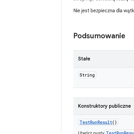
Nie jest bezpieczna dla wą
Podsumowanie
Stałe
String
Konstruktory publiczne
Test
Run
Result
()
TestRunResu
Utwórz pusty