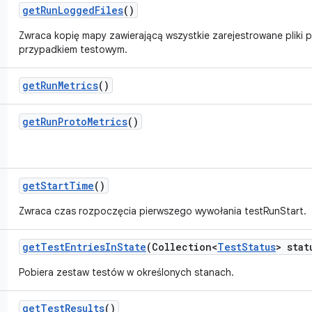
get
Run
Logged
Files
()
Zwraca kopię mapy zawierającą wszystkie zarejestrowane pliki 
przypadkiem testowym.
get
Run
Metrics
()
get
Run
Proto
Metrics
()
get
Start
Time
()
Zwraca czas rozpoczęcia pierwszego wywołania testRunStart.
get
Test
Entries
In
State
(Collection<
Test
Status
> stat
Pobiera zestaw testów w określonych stanach.
get
Test
Results
()