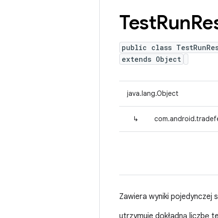
Test
Run
Res
public class TestRunRe
extends Object
java.lang.Object
↳
com.android.tradefe
Zawiera wyniki pojedynczej s
utrzymuje dokładną liczbę te