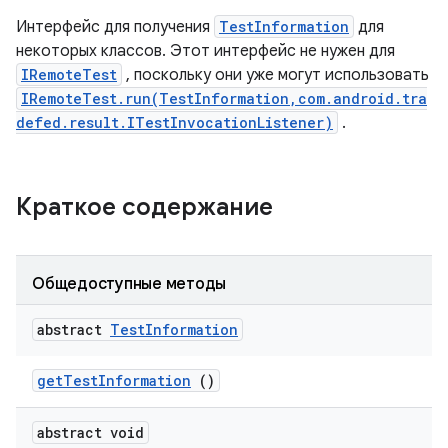
Интерфейс для получения
TestInformation
для
некоторых классов. Этот интерфейс не нужен для
IRemoteTest
, поскольку они уже могут использовать
IRemoteTest.run(TestInformation,com.android.tra
defed.result.ITestInvocationListener)
.
Краткое содержание
Общедоступные методы
abstract
Test
Information
get
Test
Information
()
abstract void