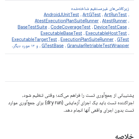
زیرکلاس‌های غیرمستقیم شناخته‌شده
AndroidJUnitTest
،
ArtGTest
،
ArtRunTest
،
AtestExecutionPlanSuiteRunner
،
AtestRunner
،
BaseTestSuite
،
CodeCoverageTest
،
DeviceTestCase
،
ExecutableBaseTest
،
ExecutableHostTest
،
ExecutableTargetTest
،
ExecutionPlanSuiteRunner
،
GTest
GranularRetriableTestWrapper
،
GTestBase
،
و ۱۲ مورد دیگر.
پشتیبانی از جمع‌آوری تست را فراهم می‌کند؛ وقتی تنظیم شود،
اجراکننده تست باید یک اجرای آزمایشی (dry run) برای جمع‌آوری موارد
تست بدون اجرای واقعی آنها انجام دهد.
خلاصه