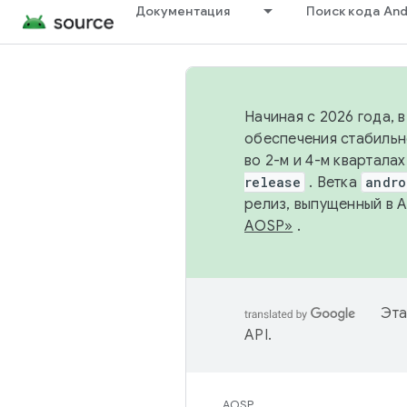
Документация
Поиск кода And
Начиная с 2026 года, 
обеспечения стабильн
во 2-м и 4-м квартала
release
. Ветка
andro
релиз, выпущенный в 
AOSP»
.
Эта
API
.
AOSP