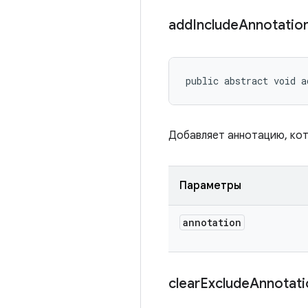
add
Include
Annotatio
public abstract void a
Добавляет аннотацию, кот
Параметры
annotation
clear
Exclude
Annotat