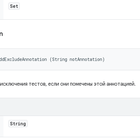
Set
on
ddExcludeAnnotation (String notAnnotation)
исключения тестов, если они помечены этой аннотацией.
String