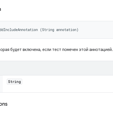
n
ddIncludeAnnotation (String annotation)
орая будет включена, если тест помечен этой аннотацией.
String
ions