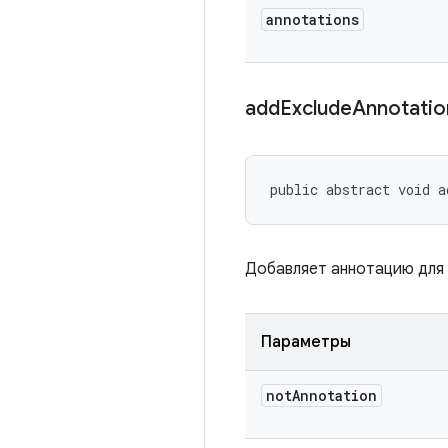
annotations
add
Exclude
Annotati
public abstract void a
Добавляет аннотацию для 
Параметры
not
Annotation