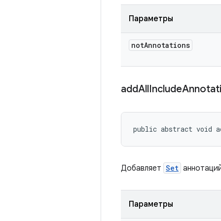
Параметры
not
Annotations
add
All
Include
Annotat
public abstract void a
Добавляет
Set
аннотаций
Параметры