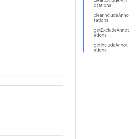
clearExcludeAnn
otations
clearIncludeAnno
tations
getExcludeAnnot
ations
getIncludeAnnot
ations