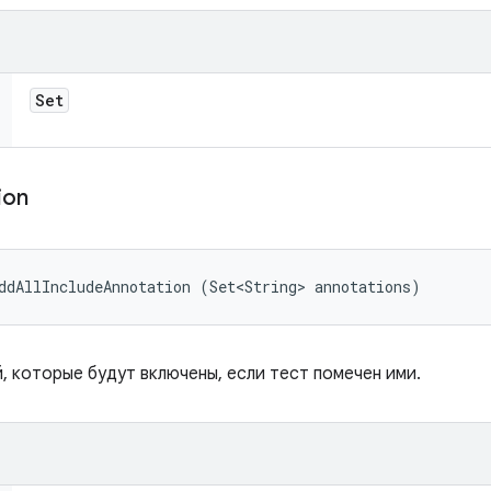
Set
ion
ddAllIncludeAnnotation (Set<String> annotations)
, которые будут включены, если тест помечен ими.