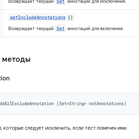
Set
Возвращает текущий
аннотаций для исключения.
get
Include
Annotations
()
Set
Возвращает текущий
аннотаций для включения.
 методы
tion
ddAllExcludeAnnotation (Set<String> notAnnotations)
, которые следует исключить, если тест помечен ими.