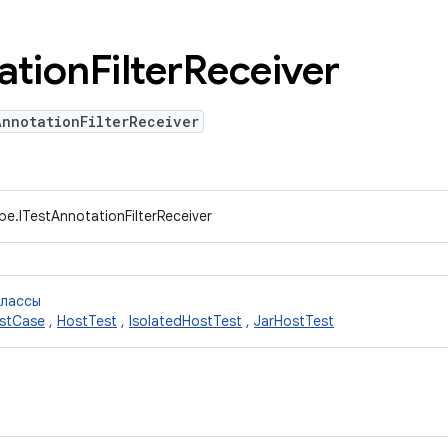
ation
Filter
Receiver
AnnotationFilterReceiver
pe.ITestAnnotationFilterReceiver
классы
stCase
,
HostTest
,
IsolatedHostTest
,
JarHostTest