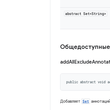
abstract Set<String>
Общедоступные
add
All
Exclude
Annota
public abstract void a
Добавляет
Set
аннотаций