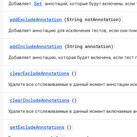
Set
Добавляет
аннотаций, которые будут включены, если 
add
Exclude
Annotation
(String not
Annotation)
Добавляет аннотацию для исключения тестов, если они пом
add
Include
Annotation
(String annotation)
Добавляет аннотацию, которая будет включена, если тест 
clear
Exclude
Annotations
()
Удалите все отслеживаемые в данный момент аннотации ис
clear
Include
Annotations
()
Удалите все отслеживаемые в данный момент включаемые а
get
Exclude
Annotations
()