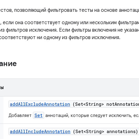
естов, позволяющий фильтровать тесты на основе аннотац
, если она соответствует одному или нескольким фильтрам
из фильтров исключения. Если фильтры включения не указа
 соответствуют ни одному из фильтров исключения.
жание
ды
add
All
Exclude
Annotation
(Set<String> not
Annotatio
Set
Добавляет
аннотаций, которые следует исключить, ес
add
All
Include
Annotation
(Set<String> annotations)