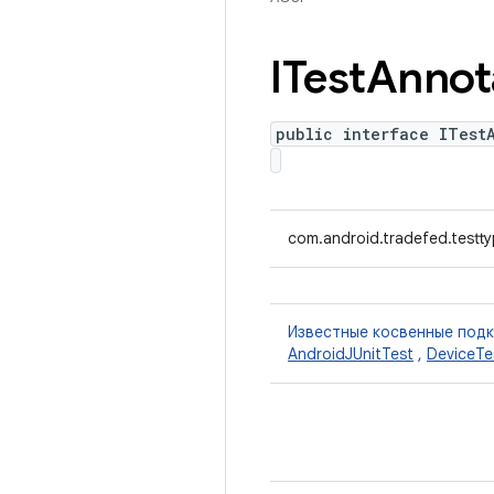
ITest
Annot
public interface ITest
com.android.tradefed.testty
Известные косвенные под
AndroidJUnitTest
,
DeviceTe