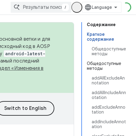
/
Содержание
Краткое
основной ветки и для
содержание
исходный код в AOSP
Общедоступные
ку
android-latest-
методы
 самый последний
Общедоступные
здел «Изменения в
методы
addAllExcludeAn
notation
addAllIncludeAnn
otation
addExcludeAnno
tation
addIncludeAnnot
ation