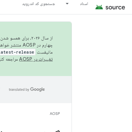
اسناد
جستجوی کد اندروید
از سال ۲۰۲۶، برای ه
چهارم در AOSP منتشر خواهیم کرد. برای ساخت و مشارکت در AOSP،
مانیفست
latest-release
تغییرات در AOSP
مراجعه کنی
ا
AOSP