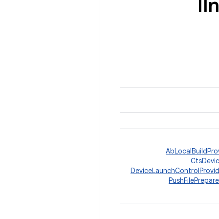
AbLocalBuildPro
CtsDevi
DeviceLaunchControlProvid
PushFilePrepare