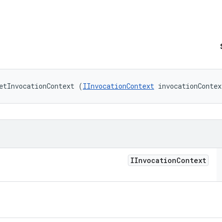
etInvocationContext (
IInvocationContext
 invocationContex
IInvocation
Context