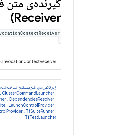
گیرنده‌ی متن فراخوان
Receiver)
vocationContextReceiver
e.IInvocationContextReceiver
زیرکلاس‌های غیرمستقیم شناخته‌شده
،
ClusterCommandLauncher
،
her
،
DependenciesResolver
،
ite
،
LaunchControlProvider
،
rolProvider
،
TfSuiteRunner
،
TfTestLauncher