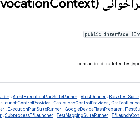
ی (IInvocation
Context
public interface IIn
com.android.tradefed.testtyp
vider
،
AtestExecutionPlanSuiteRunner
،
AtestRunner
،
BaseTestSuite
ceLaunchControlProvider
،
CtsLaunchControlProvider
،
CtsTestLaunc
er
،
ExecutionPlanSuiteRunner
،
GoogleDeviceFlashPreparer
،
ITestSu
r
،
SubprocessTfLauncher
،
TestMappingSuiteRunner
،
TfLaunchCont