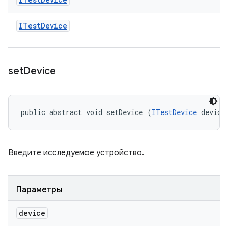
ITest
Device
set
Device
public abstract void setDevice (
ITestDevice
 device
Введите исследуемое устройство.
Параметры
device