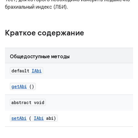
брахиальный индекс (ЛБИ).
Краткое содержание
Общедоступные методы
default
IAbi
get
Abi
()
abstract void
set
Abi
(
IAbi
abi)