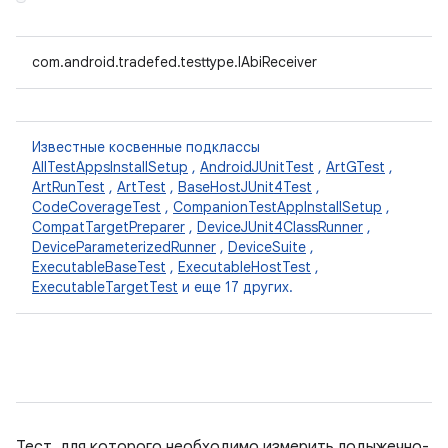
com.android.tradefed.testtype.IAbiReceiver
Известные косвенные подклассы
AllTestAppsInstallSetup
,
AndroidJUnitTest
,
ArtGTest
,
ArtRunTest
,
ArtTest
,
BaseHostJUnit4Test
,
CodeCoverageTest
,
CompanionTestAppInstallSetup
,
CompatTargetPreparer
,
DeviceJUnit4ClassRunner
,
DeviceParameterizedRunner
,
DeviceSuite
,
ExecutableBaseTest
,
ExecutableHostTest
,
ExecutableTargetTest
и еще 17 других.
Тест, для которого необходимо измерить лодыжечно-