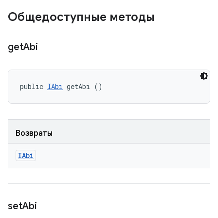
Общедоступные методы
get
Abi
public 
IAbi
 getAbi ()
Возвраты
IAbi
set
Abi