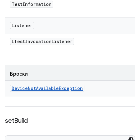
Test
Information
listener
ITest
Invocation
Listener
Броски
Device
Not
Available
Exception
set
Build