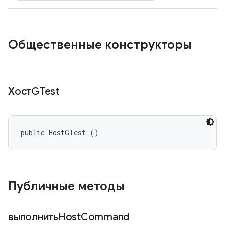
Общественные конструкторы
ХостGTest
public HostGTest ()
Публичные методы
выполнитьHost
Command