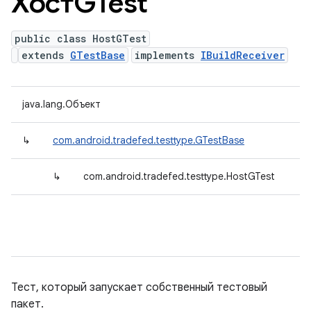
ХостGTest
public class HostGTest
extends
GTestBase
implements
IBuildReceiver
java.lang.Объект
↳
com.android.tradefed.testtype.GTestBase
↳
com.android.tradefed.testtype.HostGTest
Тест, который запускает собственный тестовый
пакет.