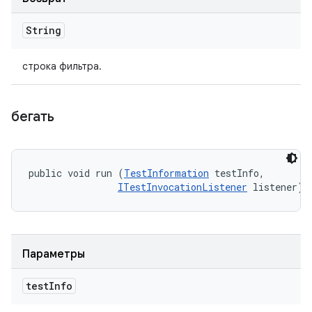
String
строка фильтра.
бегать
public void run (
TestInformation
 testInfo, 

ITestInvocationListener
 listener)
Параметры
test
Info