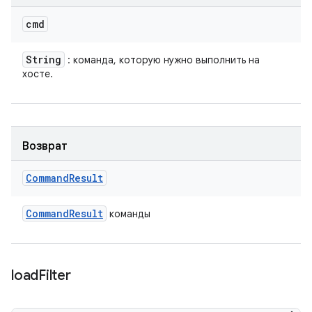
cmd
String
: команда, которую нужно выполнить на
хосте.
Возврат
Command
Result
Command
Result
команды
load
Filter