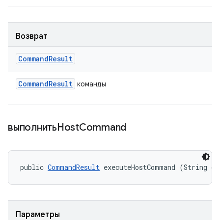
Возврат
Command
Result
Command
Result
команды
выполнитьHost
Command
public 
CommandResult
 executeHostCommand (String cm
Параметры