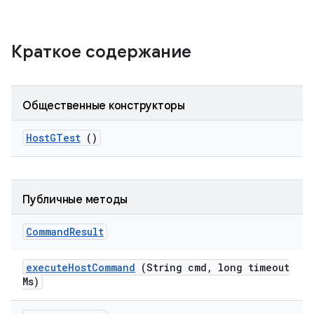
Краткое содержание
Общественные конструкторы
Host
GTest
()
Публичные методы
Command
Result
execute
Host
Command
(String cmd
,
long timeout
Ms)