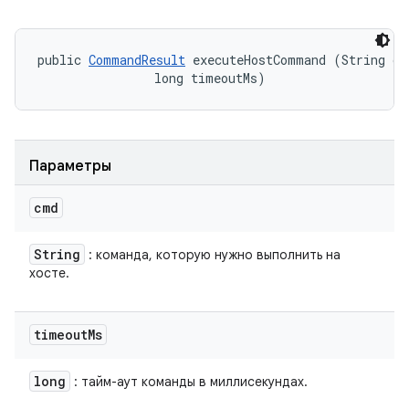
public 
CommandResult
 executeHostCommand (String cmd
                long timeoutMs)
Параметры
cmd
String
: команда, которую нужно выполнить на
хосте.
timeout
Ms
long
: тайм-аут команды в миллисекундах.