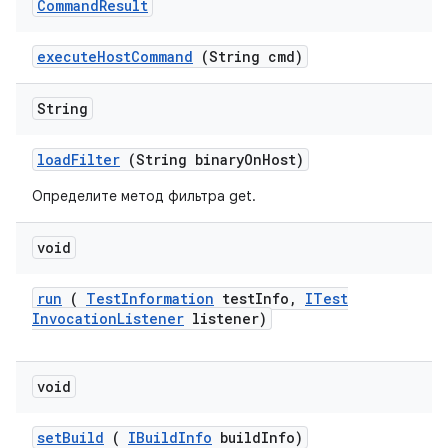
Command
Result
execute
Host
Command
(String cmd)
String
load
Filter
(String binary
On
Host)
Определите метод фильтра get.
void
run
(
Test
Information
test
Info
,
ITest
Invocation
Listener
listener)
void
set
Build
(
IBuild
Info
build
Info)