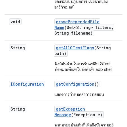
ของระบบปฏิบัติการ ในขนาดของ
อาร์กิวเมนต์
void
erase
Prepended
File
Name
(Set<String> filters
,
String filename)
String
get
All
GTest
Flags
(String
path)
ฟังก์ชันช่วยในการรับแฟล็ก GTest
ทั้งหมดเพื่อส่งไปยังคำสั่ง adb shell
IConfiguration
get
Configuration
()
แสดงการกำหนดค่าการทดสอบ
String
get
Exception
Message
(Exception e)
พยายามอย่างเต็มที่เพื่อดึงข้อความอธิ