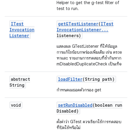
Helper to get the g-test filter of
test to run.
ITest
get
GTest
Listener
(
ITest
Invocation
Invocation
Listener
.
.
.
Listener
listeners)
แสดงผล GTestListener ที่ให้ข้อมูล
การแก้ไขข้อบกพร่องเพิ่มเติม เช่น ตรวจ
หาและ รายงานการทดสอบที่ซ้ำกันหาก
mDisabledDuplicateCheck เป็นเท็จ
abstract
load
Filter
(String path)
String
กำหนดเมธอดตัวกรอง get
void
set
Run
Disabled
(boolean run
Disabled)
ตั้งค่าว่า GTest ควรเรียกใช้การทดสอบ
ที่ปิดใช้หรือไม่