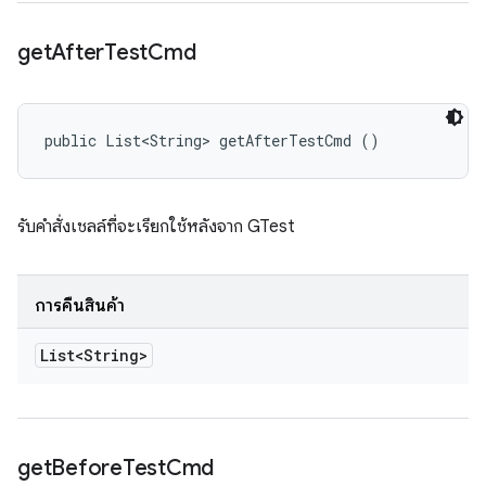
get
After
Test
Cmd
public List<String> getAfterTestCmd ()
รับคำสั่งเชลล์ที่จะเรียกใช้หลังจาก GTest
การคืนสินค้า
List<String>
get
Before
Test
Cmd