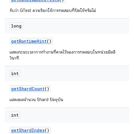
รับว่า GTest ควรเรียกใช้การทดสอบที่ปิดใช้หรือไม่
long
get
Runtime
Hint
()
แสดงระยะเวลาการทำงานที่คาดไว้ของการทดสอบในหน่วยมิลลิ
วินาที
int
get
Shard
Count
()
แสดงผลจำนวน Shard ปัจจุบัน
int
get
Shard
Index
()