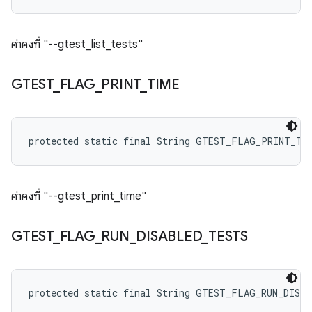
ค่าคงที่ "--gtest_list_tests"
GTEST
_
FLAG
_
PRINT
_
TIME
protected static final String GTEST_FLAG_PRINT_TI
ค่าคงที่ "--gtest_print_time"
GTEST
_
FLAG
_
RUN
_
DISABLED
_
TESTS
protected static final String GTEST_FLAG_RUN_DISA