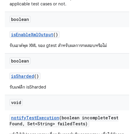
applicable test cases or not.
boolean
is
Enable
Xml
Output
()
รับเอาต์พุต XML ของ gtest สำหรับผลการทดสอบหรือไม่
boolean
is
Sharded
()
รับแฟล็ก isSharded
void
notify
Test
Execution
(boolean incomplete
Test
Found
,
Set<String> failed
Tests)