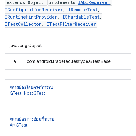
extends Object
implements
IAbiReceiver
,
IConfigurationReceiver
,
IRemoteTest
,
IRuntimeHintProvider
,
IShardableTest
,
ITestCollector
,
ITestFilterReceiver
java.lang.Object
↳
com.android.tradefed.testtype.GTestBase
คลาสย่อยโดยตรงที่ทราบ
GTest
,
HostGTest
คลาสย่อยทางอ้อมที่ทราบ
ArtGTest