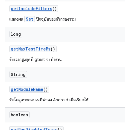
get
Include
Filters
()
Set
แสดงผล
ปัจจุบันของตัวกรองรวม
long
get
Max
Test
Time
Ms
()
รับเวลาสูงสุดที่ gtest จะทำงาน
String
get
Module
Name
()
รับโมดูลทดสอบเนทีฟของ Android เพื่อเรียกใช้
boolean
get
Run
Disabled
Tests
()