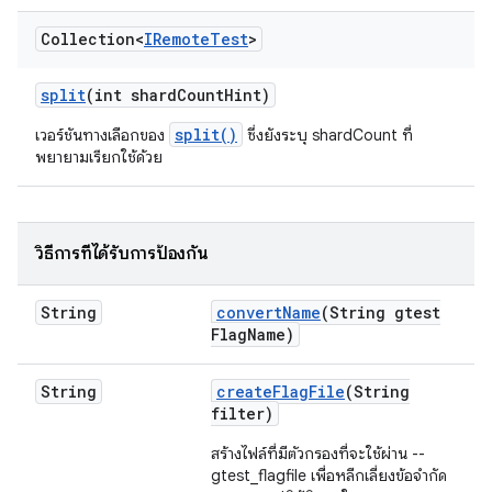
Collection<
IRemote
Test
>
split
(int shard
Count
Hint)
split()
เวอร์ชันทางเลือกของ
ซึ่งยังระบุ shardCount ที่
พยายามเรียกใช้ด้วย
วิธีการที่ได้รับการป้องกัน
String
convert
Name
(String gtest
Flag
Name)
String
create
Flag
File
(String
filter)
สร้างไฟล์ที่มีตัวกรองที่จะใช้ผ่าน --
gtest_flagfile เพื่อหลีกเลี่ยงข้อจำกัด