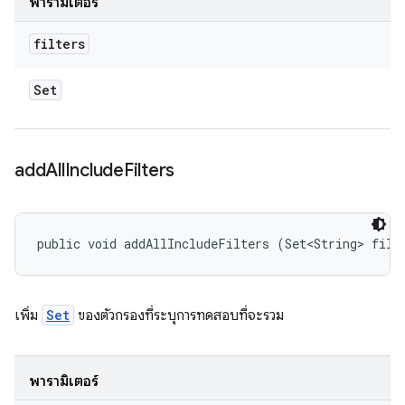
พารามิเตอร์
filters
Set
add
All
Include
Filters
public void addAllIncludeFilters (Set<String> filt
เพิ่ม
Set
ของตัวกรองที่ระบุการทดสอบที่จะรวม
พารามิเตอร์