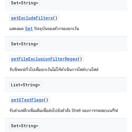
Set<String>
get
Exclude
Filters
()
Set
แสดงผล
ปัจจุบันของตัวกรองยกเว้น
Set<String>
get
File
Exclusion
Filter
Regex
()
รับนิพจน์ทั่วไปเพื่อยกเว้นไม่ให้ดำเนินการไฟล์บางไฟล์
List<String>
get
GTest
Flags
()
รับค่าแฟล็กเพิ่มเติมเพื่อส่งไปยังคำสั่ง Shell ของการทดสอบเนทีฟ
Set<String>