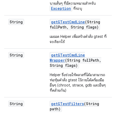
บายสั้นๆ ที่มีความหมายสำหรับ
Exception
ที่ระบุ
String
get
GTest
Cmd
Line
(String
full
Path
,
String flags)
เมธอด Helper เพื่อสร้างคำสั่ง gtest ที่
จะเรียกใช้
String
get
GTest
Cmd
Line
Wrapper
(String full
Path
,
String flags)
Helper ซึ่งช่วยให้คลาสที่ได้มาสามารถ
ห่อหุ้มคำสั่ง gtest ไว้ภายใต้เครื่องมือ
อื่นๆ (chroot, strace, gdb และอื่นๆ
ที่คล้ายกัน)
String
get
GTest
Filters
(String
path)