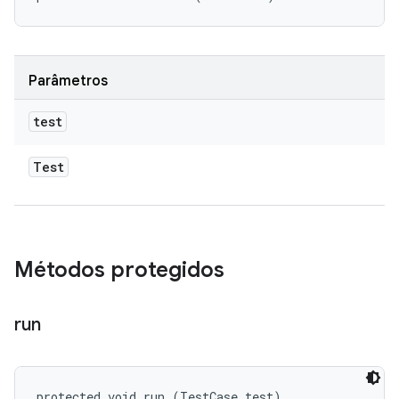
Parâmetros
test
Test
Métodos protegidos
run
protected void run (TestCase test)