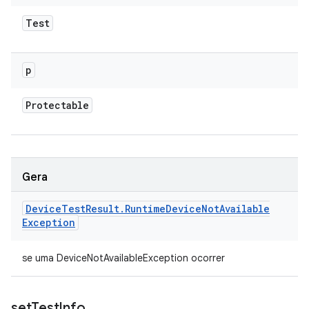
Test
p
Protectable
Gera
Device
Test
Result
.
Runtime
Device
Not
Available
Exception
se uma DeviceNotAvailableException ocorrer
set
Test
Info