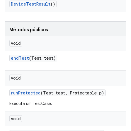
Device
Test
Result
()
Métodos públicos
void
end
Test
(Test test)
void
run
Protected
(Test test
,
Protectable p)
Executa um TestCase.
void