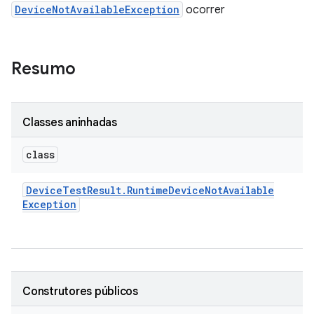
DeviceNotAvailableException
ocorrer
Resumo
Classes aninhadas
class
Device
Test
Result
.
Runtime
Device
Not
Available
Exception
Construtores públicos