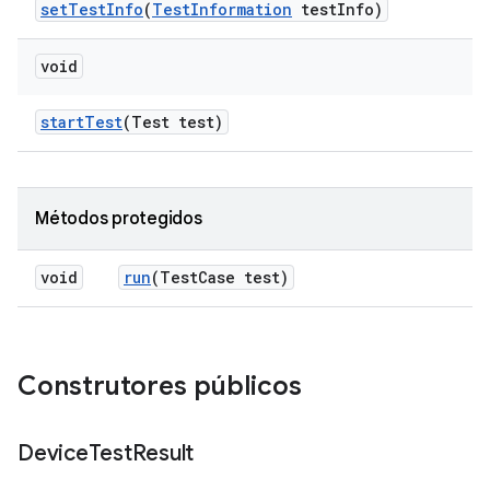
set
Test
Info
(
Test
Information
test
Info)
void
start
Test
(Test test)
Métodos protegidos
void
run
(Test
Case test)
Construtores públicos
Device
Test
Result