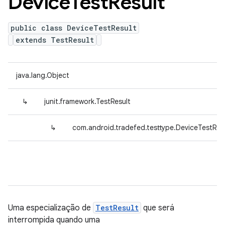
Device
Test
Result
public class DeviceTestResult
extends TestResult
java.lang.Object
↳
junit.framework.TestResult
↳
com.android.tradefed.testtype.DeviceTestRes
Uma especialização de
TestResult
que será
interrompida quando uma