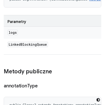
Parametry
logs
Linked
Blocking
Queue
Metody publiczne
annotation
Type
public Class<? extends Annotation> annotationType 