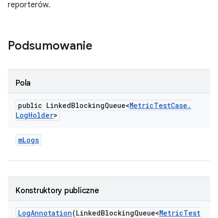
reporterów.
Podsumowanie
Pola
public Linked
Blocking
Queue<
Metric
Test
Case
.
Log
Holder
>
m
Logs
Konstruktory publiczne
Log
Annotation
(Linked
Blocking
Queue<
Metric
Test