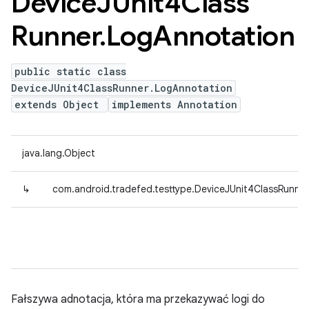
Device
JUnit4Class
Runner
.
Log
Annotation
public static class
DeviceJUnit4ClassRunner.LogAnnotation
extends Object
implements Annotation
java.lang.Object
↳
com.android.tradefed.testtype.DeviceJUnit4ClassRunne
Fałszywa adnotacja, która ma przekazywać logi do