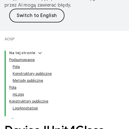
przez AI mogą zawierać błędy.
AOSP
Na tej stronie
Podsumowanie
Pola
Konstruktory publiczne
Metody publiczne
Pola
mLogs
Konstruktory publiczne
LogAnnotation