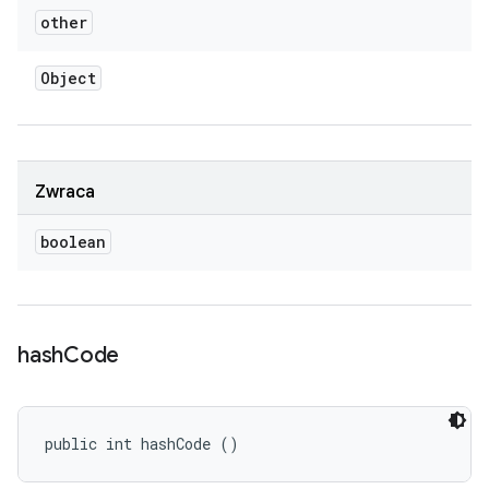
other
Object
Zwraca
boolean
hash
Code
public int hashCode ()