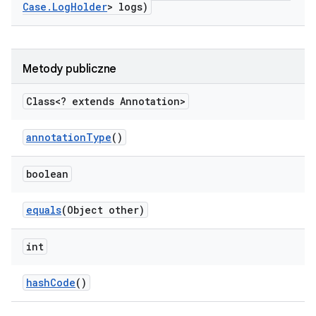
Case
.
Log
Holder
> logs)
Metody publiczne
Class<? extends Annotation>
annotation
Type
()
boolean
equals
(Object other)
int
hash
Code
()