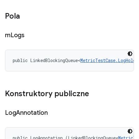
Pola
m
Logs
public LinkedBlockingQueue<
MetricTestCase.LogHolde
Konstruktory publiczne
Log
Annotation
public LogAnnotation (LinkedBlockingQueue<
MetricTe