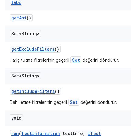
IAbi
get
Abi
()
Set<String>
get
Exclude
Filters
()
Set
Hariç tutma filtrelerinin geçerli
değerini döndürür.
Set<String>
get
Include
Filters
()
Set
Dahil etme filtrelerinin geçerli
değerini döndürür.
void
run
(
Test
Information
test
Info
,
ITest