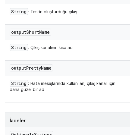
String
: Testin oluşturduğu çıkış
output
Short
Name
String
: Çıkış kanalının kısa adı
output
Pretty
Name
String
: Hata mesajlarında kullanılan, çıkış kanalı için
daha güzel bir ad
İadeler
Optional<String>