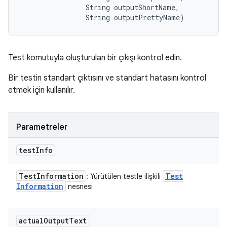
                String outputShortName, 

                String outputPrettyName)
Test komutuyla oluşturulan bir çıkışı kontrol edin.
Bir testin standart çıktısını ve standart hatasını kontrol
etmek için kullanılır.
Parametreler
test
Info
Test
Information
Test
: Yürütülen testle ilişkili
Information
nesnesi
actual
Output
Text