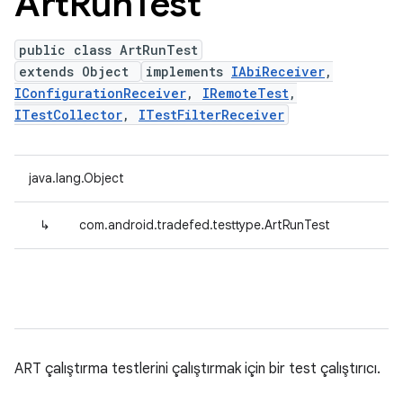
Art
Run
Test
public class ArtRunTest
extends Object
implements
IAbiReceiver
,
IConfigurationReceiver
,
IRemoteTest
,
ITestCollector
,
ITestFilterReceiver
java.lang.Object
↳
com.android.tradefed.testtype.ArtRunTest
ART çalıştırma testlerini çalıştırmak için bir test çalıştırıcı.