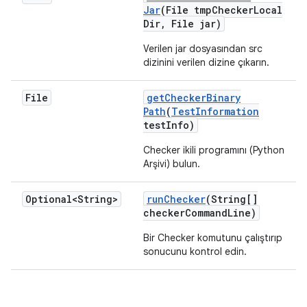
Jar
(File tmp
Checker
Local
Dir
,
File jar)
Verilen jar dosyasından src
dizinini verilen dizine çıkarın.
File
get
Checker
Binary
Path
(
Test
Information
test
Info)
Checker ikili programını (Python
Arşivi) bulun.
Optional<String>
run
Checker
(String[]
checker
Command
Line)
Bir Checker komutunu çalıştırıp
sonucunu kontrol edin.