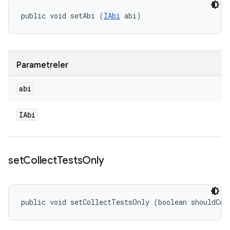
public void setAbi (
IAbi
 abi)
Parametreler
abi
IAbi
set
Collect
Tests
Only
public void setCollectTestsOnly (boolean shouldCol