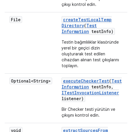
çıkışı kontrol edin.
File
create
Test
Local
Temp
Directory
(
Test
Information
test
Info)
Testin bağımlılıklar klasöründe
yerel bir geçici dizin
oluşturarak test edilen
cihazdan alınan test çıkışlarını
toplayın.
Optional<String>
execute
Checker
Test
(
Test
Information
test
Info
,
ITest
Invocation
Listener
listener)
Bir Checker testi yürütün ve
çıkışını kontrol edin.
void
extract
Sources
From