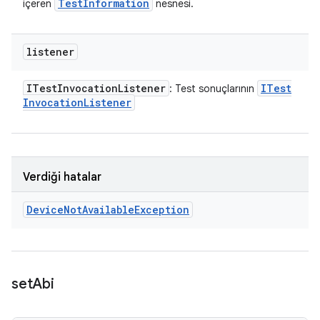
Test
Information
içeren
nesnesi.
listener
ITest
Invocation
Listener
ITest
: Test sonuçlarının
Invocation
Listener
Verdiği hatalar
Device
Not
Available
Exception
set
Abi