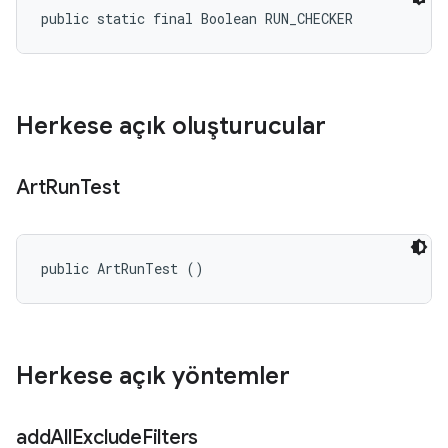
public static final Boolean RUN_CHECKER
Herkese açık oluşturucular
Art
Run
Test
public ArtRunTest ()
Herkese açık yöntemler
add
All
Exclude
Filters