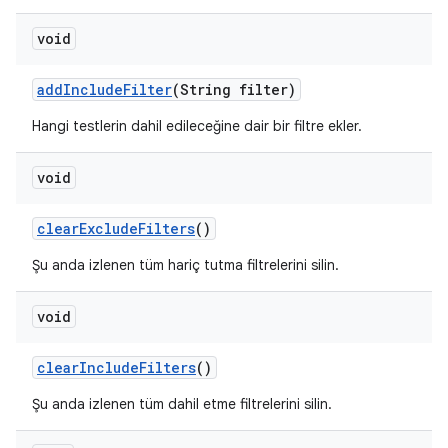
void
add
Include
Filter
(String filter)
Hangi testlerin dahil edileceğine dair bir filtre ekler.
void
clear
Exclude
Filters
()
Şu anda izlenen tüm hariç tutma filtrelerini silin.
void
clear
Include
Filters
()
Şu anda izlenen tüm dahil etme filtrelerini silin.