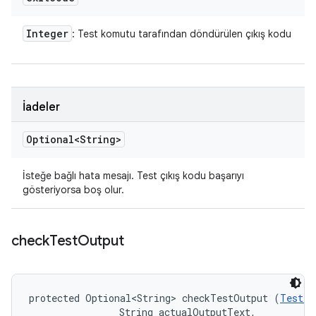
Integer
: Test komutu tarafından döndürülen çıkış kodu
İadeler
Optional<String>
İsteğe bağlı hata mesajı. Test çıkış kodu başarıyı
gösteriyorsa boş olur.
check
Test
Output
protected Optional<String> checkTestOutput (
TestIn
                String actualOutputText, 
