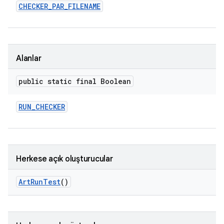
CHECKER
_
PAR
_
FILENAME
Alanlar
public static final Boolean
RUN
_
CHECKER
Herkese açık oluşturucular
Art
Run
Test
()