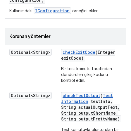
configuration)
IConfiguration
Kullanımdaki
örneğini ekler.
Korunan yöntemler
Optional<String>
check
Exit
Code
(Integer
exit
Code)
Bir test komutu tarafından
döndürülen çıkış kodunu
kontrol edin.
Optional<String>
check
Test
Output
(
Test
Information
test
Info
,
String actual
Output
Text
,
String output
Short
Name
,
String output
Pretty
Name)
Test komutuyla oluşturulan bir