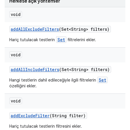
Herkese açık yöntemler
void
add
All
Exclude
Filters
(Set<String> filters)
Set
Hariç tutulacak testlerin
filtrelerini ekler.
void
add
All
Include
Filters
(Set<String> filters)
Set
Hangi testlerin dahil edileceğiyle ilgili filtrelerin
özelliğini ekler.
void
add
Exclude
Filter
(String filter)
Hariç tutulacak testlerin filtresini ekler.