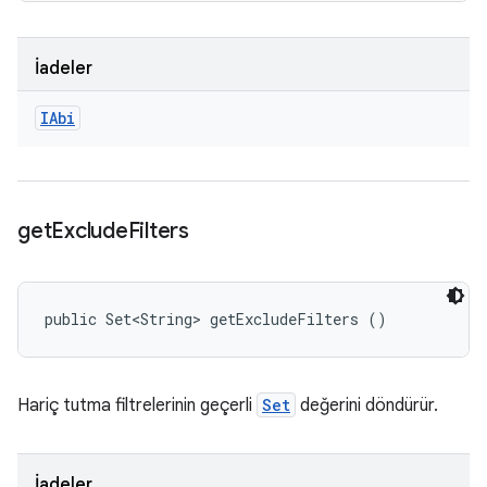
İadeler
IAbi
get
Exclude
Filters
public Set<String> getExcludeFilters ()
Hariç tutma filtrelerinin geçerli
Set
değerini döndürür.
İadeler