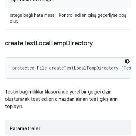
İsteğe bağlı hata mesajı. Kontrol edilen çıkış geçerliyse boş
olur.
create
Test
Local
Temp
Directory
protected File createTestLocalTempDirectory (
TestI
Testin bağımlılıklar klasöründe yerel bir geçici dizin
oluşturarak test edilen cihazdan alınan test çıkışlarını
toplayın.
Parametreler