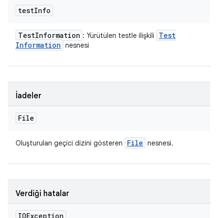
test
Info
Test
Information
Test
: Yürütülen testle ilişkili
Information
nesnesi
İadeler
File
File
Oluşturulan geçici dizini gösteren
nesnesi.
Verdiği hatalar
IOException