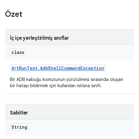
Özet
İç içe yerleştirilmiş sınıflar
class
Art
Run
Test
.
Adb
Shell
Command
Exception
Bir ADB kabuğu komutunun yürütülmesi sırasında oluşan
bir hatayı bildirmek için kullanılan istisna sınıfı.
Sabitler
String