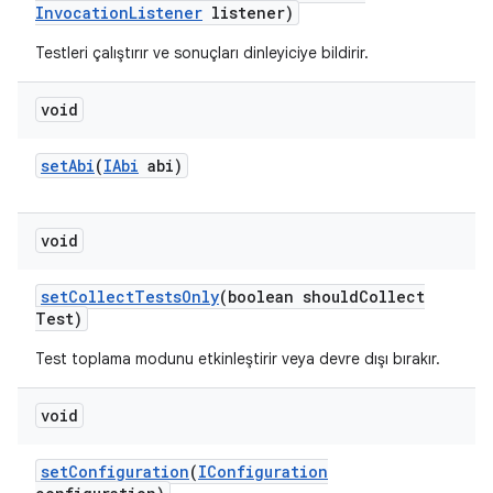
Invocation
Listener
listener)
Testleri çalıştırır ve sonuçları dinleyiciye bildirir.
void
set
Abi
(
IAbi
abi)
void
set
Collect
Tests
Only
(boolean should
Collect
Test)
Test toplama modunu etkinleştirir veya devre dışı bırakır.
void
set
Configuration
(
IConfiguration