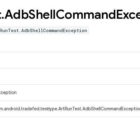
t
.
Adb
Shell
Command
Exc
tRunTest.AdbShellCommandException
xception
m.android.tradefed.testtype.ArtRunTest.AdbShellCommandExceptio