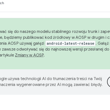
rch
wać się do naszego modelu stabilnego rozwoju trunk i zape
e, będziemy publikować kod źródłowy w AOSP w drugim i c
enia AOSP używaj gałęzi
android-latest-release
. Gałąź
 zawsze odwoływać się do najnowszej wersji przesłanej do
 artykule
Zmiany w AOSP
.
gle używa technologii AI do tłumaczenia treści na Twój
umaczenia wygenerowane przez AI mogą zawierać błędy.