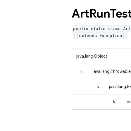
Art
Run
Tes
public static class Ar
extends Exception
java.lang.Object
↳
java.lang.Throwable
↳
java.lang.E
↳
co