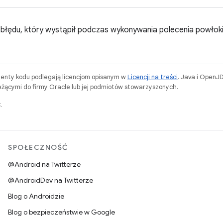
a błędu, który wystąpił podczas wykonywania polecenia powłok
menty kodu podlegają licencjom opisanym w
Licencji na treści
. Java i OpenJ
ącymi do firmy Oracle lub jej podmiotów stowarzyszonych.
.
SPOŁECZNOŚĆ
@Android na Twitterze
@AndroidDev na Twitterze
Blog o Androidzie
Blog o bezpieczeństwie w Google