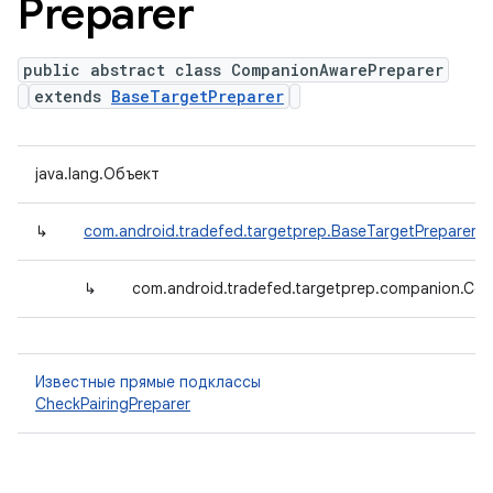
Preparer
public abstract class CompanionAwarePreparer
extends
BaseTargetPreparer
java.lang.Объект
↳
com.android.tradefed.targetprep.BaseTargetPreparer
↳
com.android.tradefed.targetprep.companion.Co
Известные прямые подклассы
CheckPairingPreparer