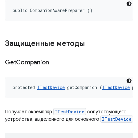
public CompanionAwarePreparer ()
Защищенные методы
Get
Companion
protected 
ITestDevice
 getCompanion (
ITestDevice
 pr
Получает экземпляр
ITestDevice
сопутствующего
устройства, выделенного для основного
ITestDevice