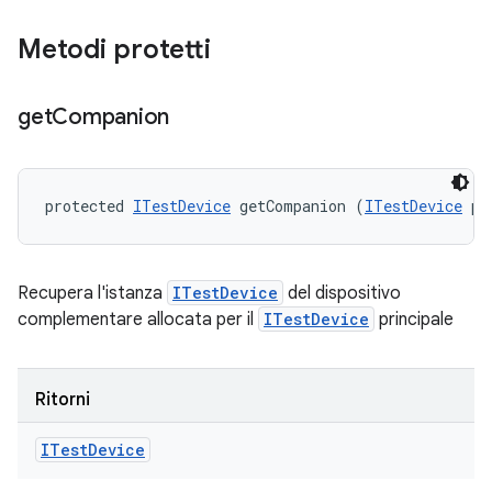
Metodi protetti
get
Companion
protected 
ITestDevice
 getCompanion (
ITestDevice
 pr
Recupera l'istanza
ITestDevice
del dispositivo
complementare allocata per il
ITestDevice
principale
Ritorni
ITest
Device