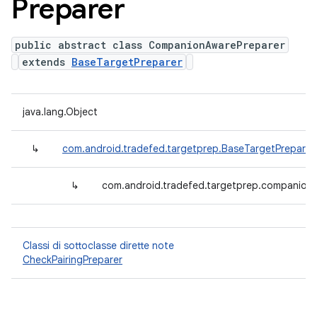
Preparer
public abstract class CompanionAwarePreparer
extends
BaseTargetPreparer
java.lang.Object
↳
com.android.tradefed.targetprep.BaseTargetPreparer
↳
com.android.tradefed.targetprep.companion
Classi di sottoclasse dirette note
CheckPairingPreparer