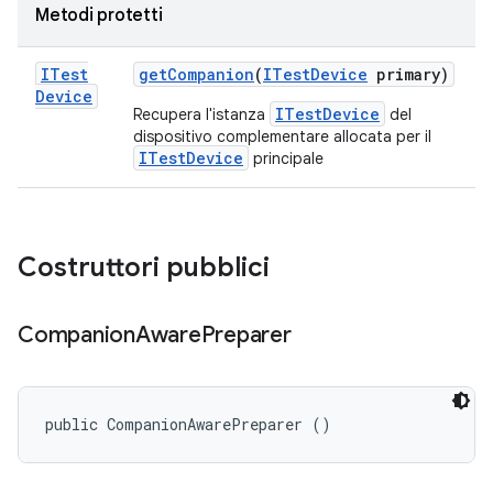
Metodi protetti
ITest
get
Companion
(
ITest
Device
primary)
Device
ITestDevice
Recupera l'istanza
del
dispositivo complementare allocata per il
ITestDevice
principale
Costruttori pubblici
Companion
Aware
Preparer
public CompanionAwarePreparer ()