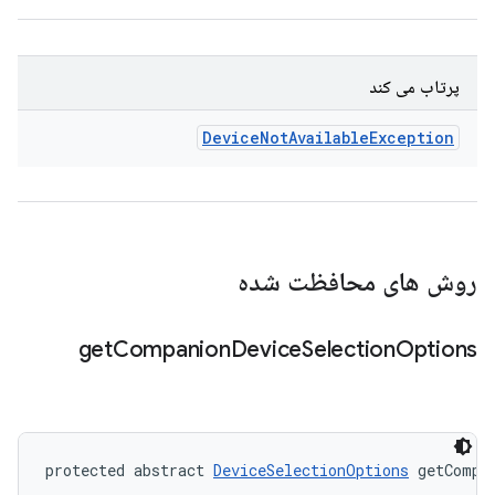
پرتاب می کند
Device
Not
Available
Exception
روش های محافظت شده
get
Companion
Device
Selection
Options
protected abstract 
DeviceSelectionOptions
 getCompa