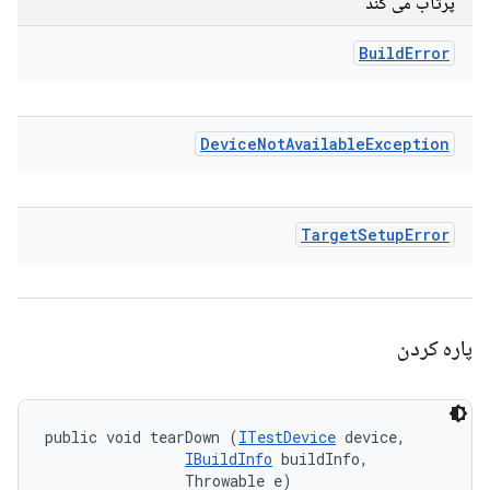
پرتاب می کند
Build
Error
Device
Not
Available
Exception
Target
Setup
Error
پاره کردن
public void tearDown (
ITestDevice
 device, 

IBuildInfo
 buildInfo, 

                Throwable e)