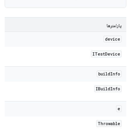
پارامترها
device
ITest
Device
build
Info
IBuild
Info
e
Throwable