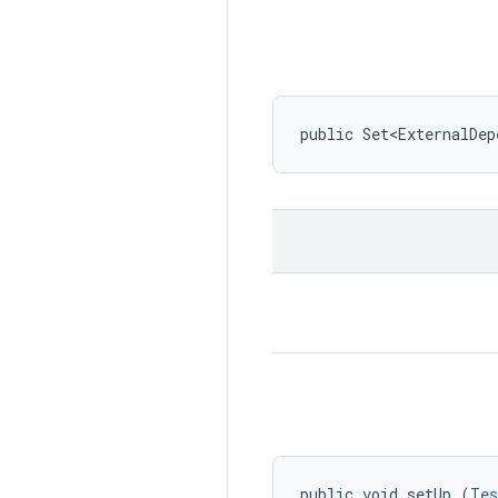
public Set<ExternalDep
public void setUp (
Tes