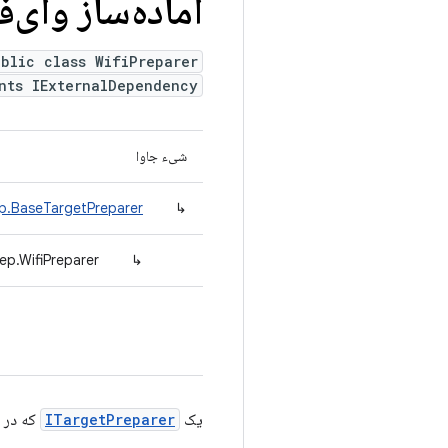
آماده‌ساز وای‌ف
ublic class WifiPreparer
nts IExternalDependency
شیء جاوا
ep.BaseTargetPreparer
↳
ep.WifiPreparer
↳
یک
ITargetPreparer
که در ص