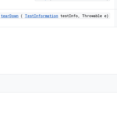
tear
Down
(
Test
Information
test
Info
,
Throwable e)
)