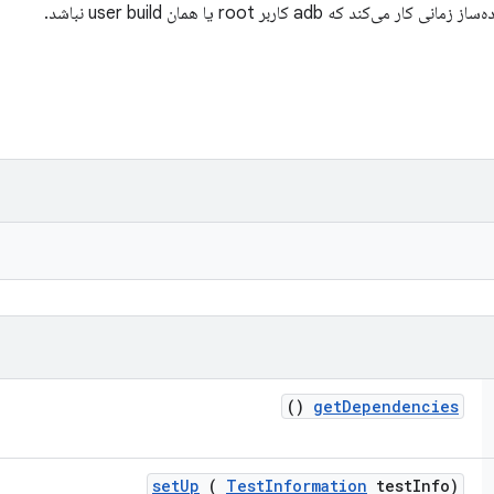
نی کار می‌کند که adb کاربر root یا همان user build نباشد.
()
get
Dependencies
set
Up
(
Test
Information
test
Info)