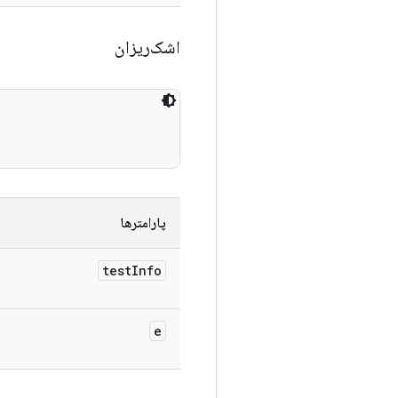
اشک‌ریزان
پارامترها
test
Info
e