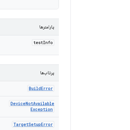
پارامترها
test
Info
پرتاب‌ها
Build
Error
Device
Not
Available
Exception
Target
Setup
Error