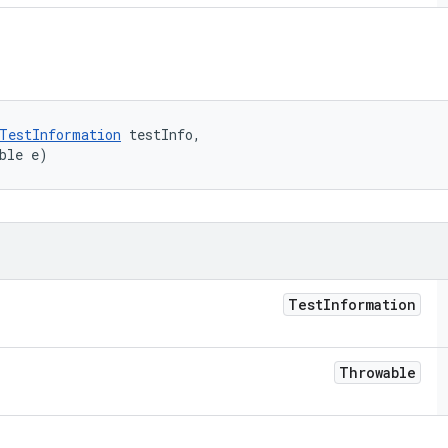
TestInformation
 testInfo, 

ble e)
Test
Information
Throwable