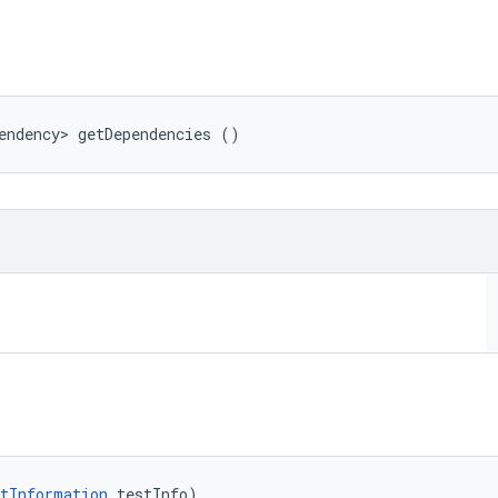
endency> getDependencies ()
tInformation
 testInfo)