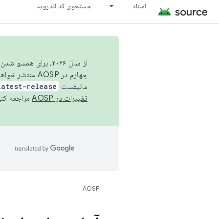
اسناد
جستجوی کد اندروید
از سال ۲۰۲۶، برای ه
چهارم در AOSP منتشر خواهیم کرد. برای ساخت و مشارکت در AOSP،
مانیفست
latest-release
تغییرات در AOSP
مراجعه کنی
ا
AOSP