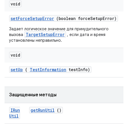
void
set
Force
Setup
Error
(boolean force
Setup
Error)
Задает логическое значение для принудительного
TargetSetupError
вызова
, если дата и время
установлены неправильно.
void
set
Up
(
Test
Information
test
Info)
Защищенные методы
IRun
get
Run
Util
()
Util