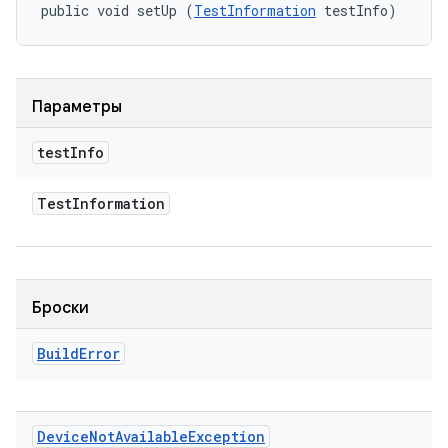
public void setUp (
TestInformation
 testInfo)
Параметры
test
Info
Test
Information
Броски
Build
Error
Device
Not
Available
Exception