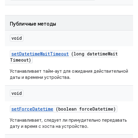
Публичные методы
void
set
Datetime
Wait
Timeout
(long datetime
Wait
Timeout)
Устанавливает тайм-аут для ожидания действительной
даты и времени устройства.
void
set
Force
Datetime
(boolean force
Datetime)
Устанавливает, следует ли принудительно передавать
дату и время с хоста на устройство.