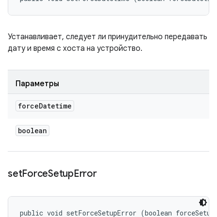
Устанавливает, следует ли принудительно передавать
дату и время с хоста на устройство.
Параметры
force
Datetime
boolean
set
Force
Setup
Error
public void setForceSetupError (boolean forceSetup