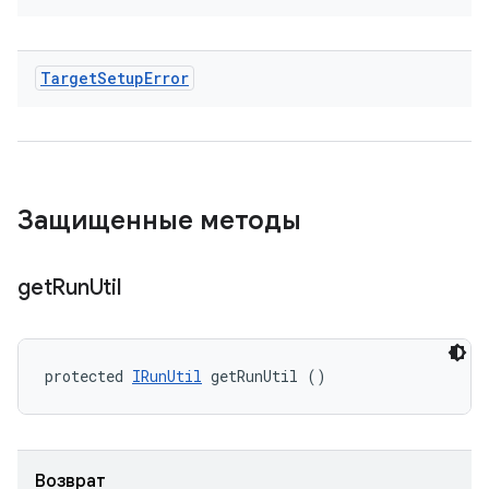
Target
Setup
Error
Защищенные методы
get
Run
Util
protected 
IRunUtil
 getRunUtil ()
Возврат