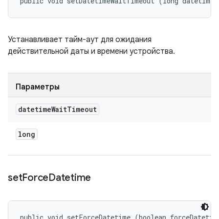
public void setDatetimeWaitTimeout (long datetimeW
Устанавливает тайм-аут для ожидания
действительной даты и времени устройства.
Параметры
datetime
Wait
Timeout
long
set
Force
Datetime
public void setForceDatetime (boolean forceDatetim