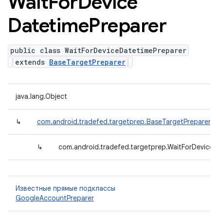
Wait
For
Device
Datetime
Preparer
public class WaitForDeviceDatetimePreparer
extends
BaseTargetPreparer
java.lang.Object
↳
com.android.tradefed.targetprep.BaseTargetPreparer
↳
com.android.tradefed.targetprep.WaitForDeviceD
Известные прямые подклассы
GoogleAccountPreparer