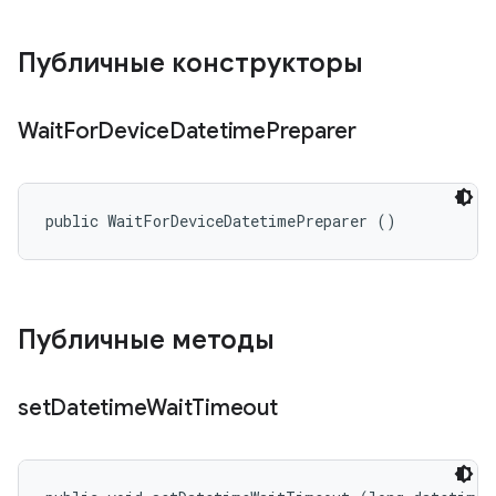
Публичные конструкторы
Wait
For
Device
Datetime
Preparer
public WaitForDeviceDatetimePreparer ()
Публичные методы
set
Datetime
Wait
Timeout