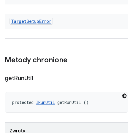
Target
Setup
Error
Metody chronione
get
Run
Util
protected 
IRunUtil
 getRunUtil ()
Zwroty