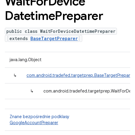
Wait
For
Device
Datetime
Preparer
public class WaitForDeviceDatetimePreparer
extends
BaseTargetPreparer
java.lang.Object
↳
com.android.tradefed.targetprep.BaseTargetPreparer
↳
com.android.tradefed.targetprep.WaitForDev
Znane bezpośrednie podklasy
GoogleAccountPreparer