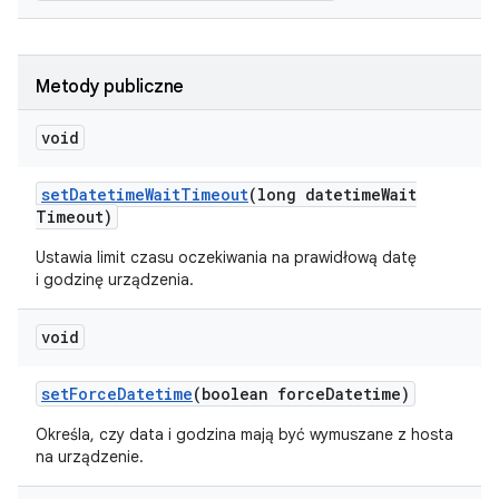
Metody publiczne
void
set
Datetime
Wait
Timeout
(long datetime
Wait
Timeout)
Ustawia limit czasu oczekiwania na prawidłową datę
i godzinę urządzenia.
void
set
Force
Datetime
(boolean force
Datetime)
Określa, czy data i godzina mają być wymuszane z hosta
na urządzenie.