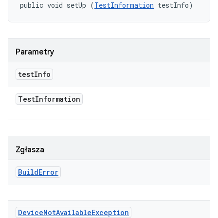
public void setUp (
TestInformation
 testInfo)
Parametry
test
Info
Test
Information
Zgłasza
Build
Error
Device
Not
Available
Exception