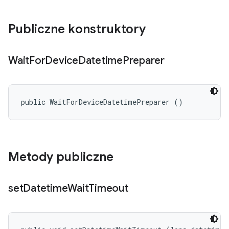
Publiczne konstruktory
Wait
For
Device
Datetime
Preparer
public WaitForDeviceDatetimePreparer ()
Metody publiczne
set
Datetime
Wait
Timeout