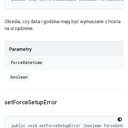
Określa, czy data i godzina mają być wymuszane z hosta
na urządzenie.
Parametry
force
Datetime
boolean
set
Force
Setup
Error
public void setForceSetupError (boolean forceSetup