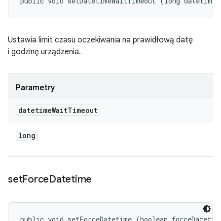
public void setDatetimeWaitTimeout (long datetimeW
Ustawia limit czasu oczekiwania na prawidłową datę
i godzinę urządzenia.
Parametry
datetime
Wait
Timeout
long
set
Force
Datetime
public void setForceDatetime (boolean forceDatetim