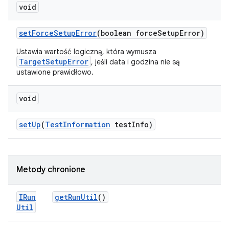
void
set
Force
Setup
Error
(boolean force
Setup
Error)
Ustawia wartość logiczną, która wymusza
TargetSetupError
, jeśli data i godzina nie są
ustawione prawidłowo.
void
set
Up
(
Test
Information
test
Info)
Metody chronione
IRun
get
Run
Util
()
Util