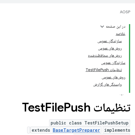
AOSP
در این صفحه
خلاصه
سازندگان عمومی
روش‌های عمومی
روش‌های محافظت‌شده
سازندگان عمومی
تنظیمات TestFilePush
روش‌های عمومی
وابستگی‌های گزارش
تنظیمات Test
Push
File
public class TestFilePushSetup
extends
BaseTargetPreparer
implements