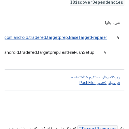
IDiscoverDependencies
شیء جاوا
com.android.tradefed.targetprep.BaseTargetPreparer
↳
m.android.tradefed.targetprep.TestFilePushSetup
↳
زیرکلاس‌های مستقیم شناخته‌شده
فراخوانی‌کننده‌ی PushFile
یک
ITargetPreparer
که یک یا چند فایل/دایرکتوری را از پوشه‌ی