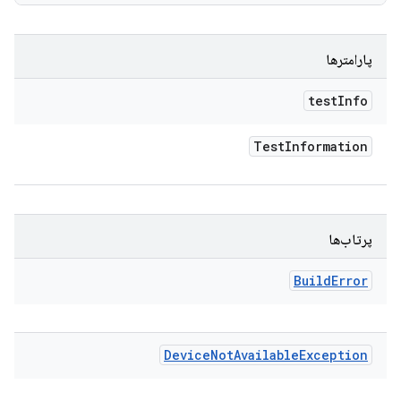
پارامترها
test
Info
Test
Information
پرتاب‌ها
Build
Error
Device
Not
Available
Exception