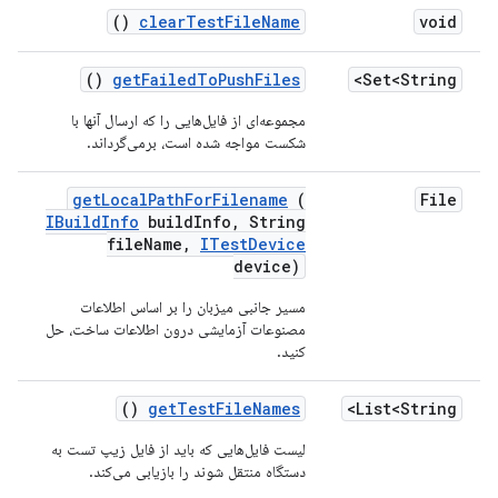
()
clear
Test
File
Name
void
()
get
Failed
To
Push
Files
Set<String>
مجموعه‌ای از فایل‌هایی را که ارسال آنها با
شکست مواجه شده است، برمی‌گرداند.
get
Local
Path
For
Filename
(
File
IBuild
Info
build
Info
,
String
file
Name
,
ITest
Device
device)
مسیر جانبی میزبان را بر اساس اطلاعات
مصنوعات آزمایشی درون اطلاعات ساخت، حل
کنید.
()
get
Test
File
Names
List<String>
لیست فایل‌هایی که باید از فایل زیپ تست به
دستگاه منتقل شوند را بازیابی می‌کند.