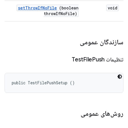
set
Throw
If
No
File
(boolean
void
throw
If
No
File)
سازندگان عمومی
تنظیمات Test
Push
File
public TestFilePushSetup ()
روش‌های عمومی