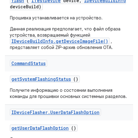
flash
(
ITest
Device
device
,
IDevice
Build
Info
device
Build)
Прошивка устанавливается на устройство.
Данная реализация предполагает, что файл образа
устройства, возвращаемый функцией
IDeviceBuildInfo.getDeviceImageFile()
,
представляет собой ZIP-архив обновления OTA.
Command
Status
get
System
Flashing
Status
()
Получите информацию о состоянии выполнения
команды для прошивки основных системных разделов.
IDevice
Flasher
.
User
Data
Flash
Option
get
User
Data
Flash
Option
()