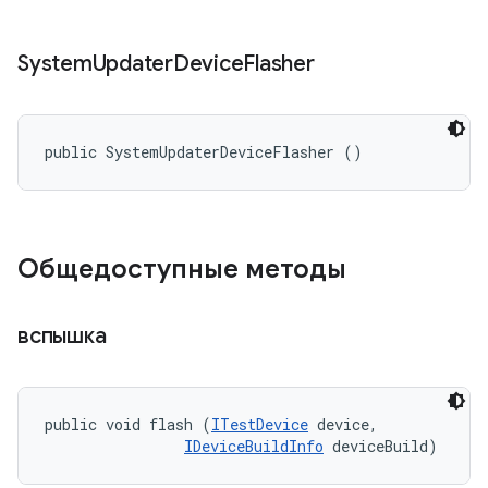
System
Updater
Device
Flasher
public SystemUpdaterDeviceFlasher ()
Общедоступные методы
вспышка
public void flash (
ITestDevice
 device, 

IDeviceBuildInfo
 deviceBuild)