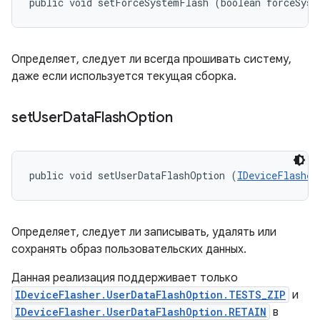
public void setForceSystemFlash (boolean forceSyst
Определяет, следует ли всегда прошивать систему,
даже если используется текущая сборка.
set
User
Data
Flash
Option
public void setUserDataFlashOption (
IDeviceFlasher
Определяет, следует ли записывать, удалять или
сохранять образ пользовательских данных.
Данная реализация поддерживает только
IDeviceFlasher.UserDataFlashOption.TESTS_ZIP
и
IDeviceFlasher.UserDataFlashOption.RETAIN
в