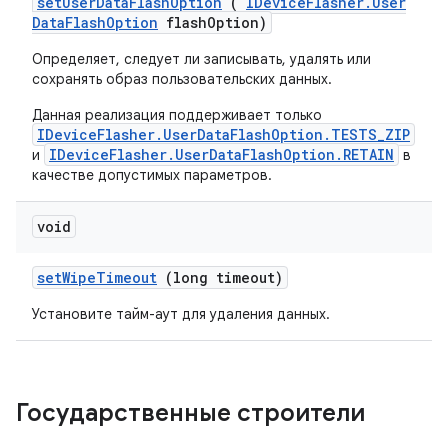
set
User
Data
Flash
Option
(
IDevice
Flasher
.
User
Data
Flash
Option
flash
Option)
Определяет, следует ли записывать, удалять или
сохранять образ пользовательских данных.
Данная реализация поддерживает только
IDeviceFlasher.UserDataFlashOption.TESTS_ZIP
IDeviceFlasher.UserDataFlashOption.RETAIN
и
в
качестве допустимых параметров.
void
set
Wipe
Timeout
(long timeout)
Установите тайм-аут для удаления данных.
Государственные строители