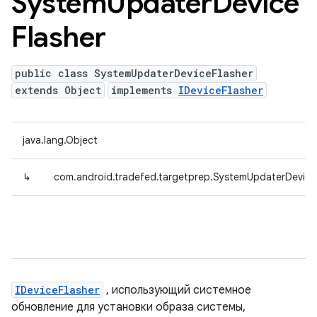
System
Updater
Device
Flasher
public class SystemUpdaterDeviceFlasher
extends Object
implements
IDeviceFlasher
java.lang.Object
↳
com.android.tradefed.targetprep.SystemUpdaterDevice
IDeviceFlasher
, использующий системное
обновление для установки образа системы,