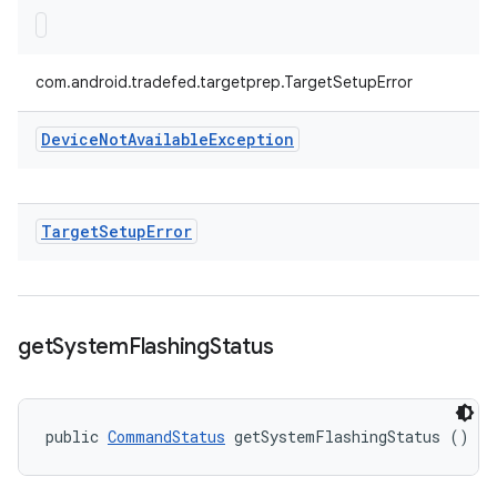
com.android.tradefed.targetprep.TargetSetupError
Device
Not
Available
Exception
Target
Setup
Error
get
System
Flashing
Status
public 
CommandStatus
 getSystemFlashingStatus ()