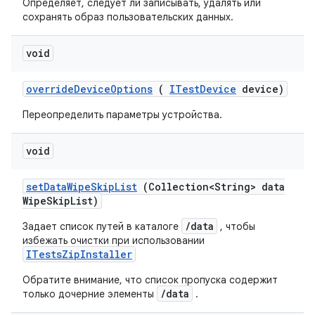
Определяет, следует ли записывать, удалять или
сохранять образ пользовательских данных.
void
override
Device
Options
(
ITest
Device
device)
Переопределить параметры устройства.
void
set
Data
Wipe
Skip
List
(Collection<String> data
Wipe
Skip
List)
/data
Задает список путей в каталоге
, чтобы
избежать очистки при использовании
ITestsZipInstaller
Обратите внимание, что список пропуска содержит
/data
только дочерние элементы
.