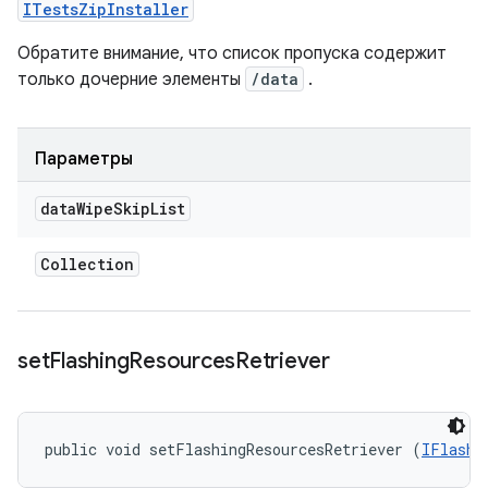
ITestsZipInstaller
Обратите внимание, что список пропуска содержит
только дочерние элементы
/data
.
Параметры
data
Wipe
Skip
List
Collection
set
Flashing
Resources
Retriever
public void setFlashingResourcesRetriever (
IFlashi