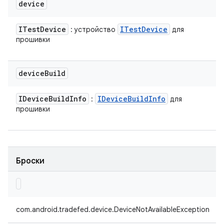
device
ITest
Device
ITest
Device
: устройство
для
прошивки
device
Build
IDevice
Build
Info
IDevice
Build
Info
:
для
прошивки
Броски
com.android.tradefed.device.DeviceNotAvailableException