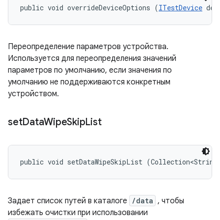
public void overrideDeviceOptions (
ITestDevice
 dev
Переопределение параметров устройства.
Используется для переопределения значений
параметров по умолчанию, если значения по
умолчанию не поддерживаются конкретным
устройством.
set
Data
Wipe
Skip
List
public void setDataWipeSkipList (Collection<String
Задает список путей в каталоге
/data
, чтобы
избежать очистки при использовании