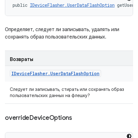
public 
IDeviceFlasher.UserDataFlashOption
 getUserD
Определяет, следует ли записывать, удалять или
сохранять образ пользовательских данных.
Возвраты
IDevice
Flasher
.
User
Data
Flash
Option
Следует ли записывать, стирать или сохранять образ
пользовательских данных на флешку?
override
Device
Options