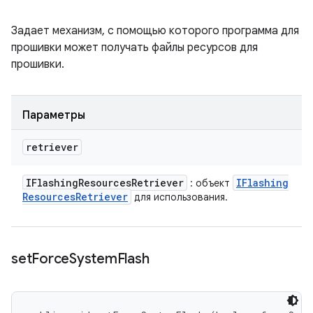
Задает механизм, с помощью которого программа для
прошивки может получать файлы ресурсов для
прошивки.
Параметры
retriever
IFlashing
Resources
Retriever
IFlashing
: объект
Resources
Retriever
для использования.
set
Force
System
Flash