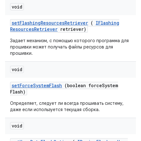
void
set
Flashing
Resources
Retriever
(
IFlashing
Resources
Retriever
retriever)
Задает механизм, с помощью которого программа для
прошивки может получать файлы ресурсов для
прошивки.
void
set
Force
System
Flash
(boolean force
System
Flash)
Определяет, следует ли всегда прошивать систему,
даже если используется текущая сборка.
void