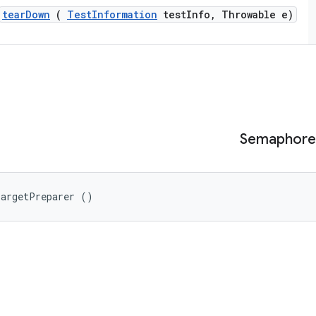
tear
Down
(
Test
Information
test
Info
,
Throwable e)
Semaphore
TargetPreparer ()