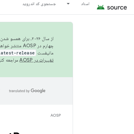
اسناد
جستجوی کد اندروید
از سال ۲۰۲۶، برای ه
چهارم در AOSP منتشر خواهیم کرد. برای ساخت و مشارکت در AOSP،
مانیفست
latest-release
تغییرات در AOSP
مراجعه کنی
ا
AOSP