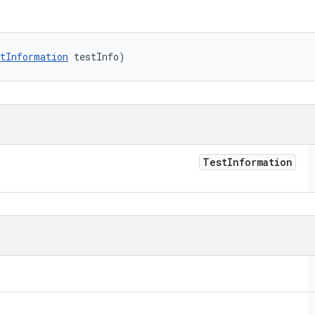
tInformation
 testInfo)
Test
Information