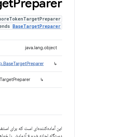
get
Preparer
horeTokenTargetPreparer
tends
BaseTargetPreparer
java.lang.object
ep.BaseTargetPreparer
↳
TargetPreparer
↳