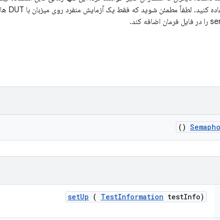
داشته باشید
()
Semaph
set
Up
(
Test
Information
test
Info)