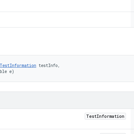
TestInformation
 testInfo, 

ble e)
Test
Information