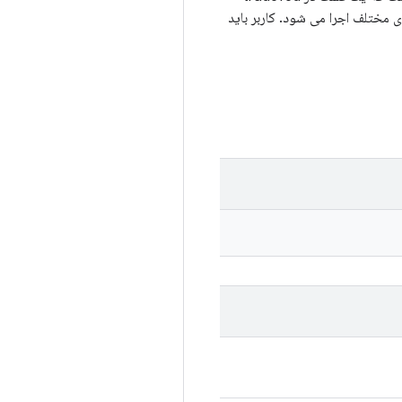
 و از منابع مشترک استفاده کنید. لطفاً مطمئن شوید که فقط یک آزمایش منفرد روی میزبان با DUT های مختلف اجرا می شود. کاربر باید