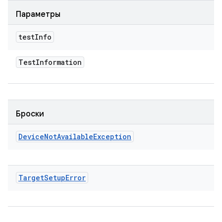
Параметры
test
Info
Test
Information
Броски
Device
Not
Available
Exception
Target
Setup
Error