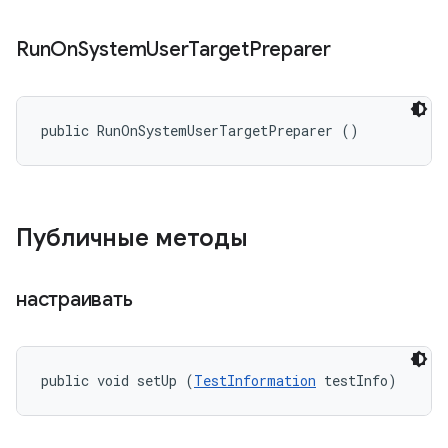
Run
On
System
User
Target
Preparer
public RunOnSystemUserTargetPreparer ()
Публичные методы
настраивать
public void setUp (
TestInformation
 testInfo)