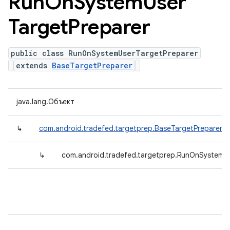
Run
On
System
User
Target
Preparer
public class RunOnSystemUserTargetPreparer
extends
BaseTargetPreparer
java.lang.Объект
↳
com.android.tradefed.targetprep.BaseTargetPreparer
↳
com.android.tradefed.targetprep.RunOnSystemU