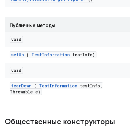
Публичные методы
void
set
Up
(
Test
Information
test
Info)
void
tear
Down
(
Test
Information
test
Info
,
Throwable e)
Общественные конструкторы