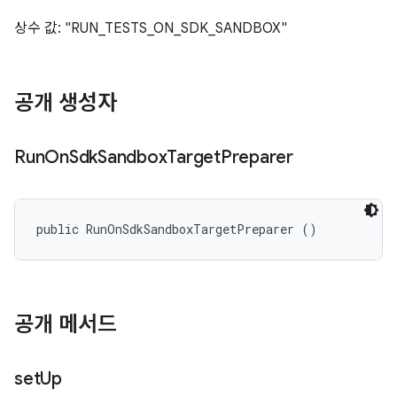
상수 값: "RUN_TESTS_ON_SDK_SANDBOX"
공개 생성자
Run
On
Sdk
Sandbox
Target
Preparer
public RunOnSdkSandboxTargetPreparer ()
공개 메서드
set
Up