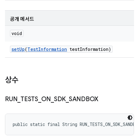
공개 메서드
void
set
Up
(
Test
Information
test
Information)
상수
RUN
_
TESTS
_
ON
_
SDK
_
SANDBOX
public static final String RUN_TESTS_ON_SDK_SANDBO