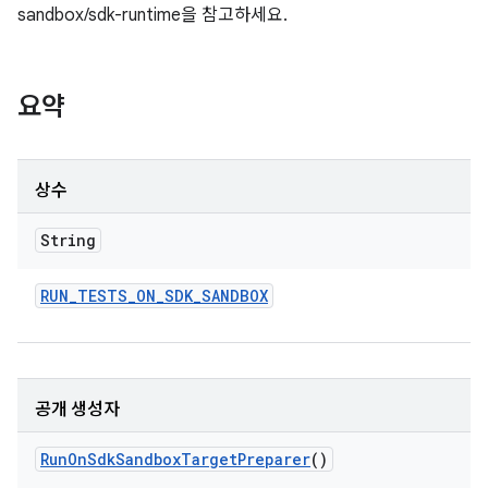
sandbox/sdk-runtime을 참고하세요.
요약
상수
String
RUN
_
TESTS
_
ON
_
SDK
_
SANDBOX
공개 생성자
Run
On
Sdk
Sandbox
Target
Preparer
()