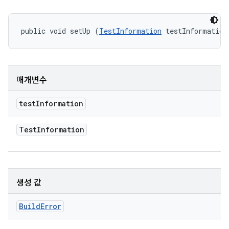
public void setUp (
TestInformation
 testInformation
매개변수
test
Information
Test
Information
생성 값
Build
Error