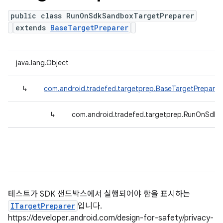
public class RunOnSdkSandboxTargetPreparer
extends
BaseTargetPreparer
java.lang.Object
↳
com.android.tradefed.targetprep.BaseTargetPreparer
↳
com.android.tradefed.targetprep.RunOnSdkS
테스트가 SDK 샌드박스에서 실행되어야 함을 표시하는
ITargetPreparer
입니다.
https://developer.android.com/design-for-safety/privacy-