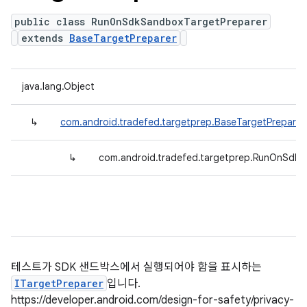
public class RunOnSdkSandboxTargetPreparer
extends
BaseTargetPreparer
java.lang.Object
↳
com.android.tradefed.targetprep.BaseTargetPreparer
↳
com.android.tradefed.targetprep.RunOnSdkS
테스트가 SDK 샌드박스에서 실행되어야 함을 표시하는
ITargetPreparer
입니다.
https://developer.android.com/design-for-safety/privacy-