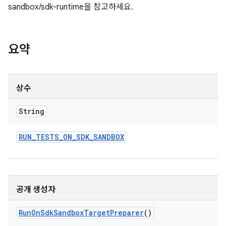
sandbox/sdk-runtime을 참고하세요.
요약
상수
String
RUN
_
TESTS
_
ON
_
SDK
_
SANDBOX
공개 생성자
Run
On
Sdk
Sandbox
Target
Preparer
()