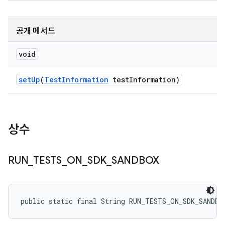
공개 메서드
void
set
Up
(
Test
Information
test
Information)
상수
RUN
_
TESTS
_
ON
_
SDK
_
SANDBOX
public static final String RUN_TESTS_ON_SDK_SANDBO