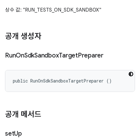
상수 값: "RUN_TESTS_ON_SDK_SANDBOX"
공개 생성자
Run
On
Sdk
Sandbox
Target
Preparer
public RunOnSdkSandboxTargetPreparer ()
공개 메서드
set
Up