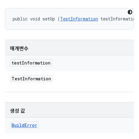
public void setUp (
TestInformation
 testInformation
매개변수
test
Information
Test
Information
생성 값
Build
Error