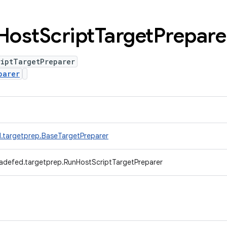
Host
Script
Target
Prepare
riptTargetPreparer
parer
.targetprep.BaseTargetPreparer
radefed.targetprep.RunHostScriptTargetPreparer