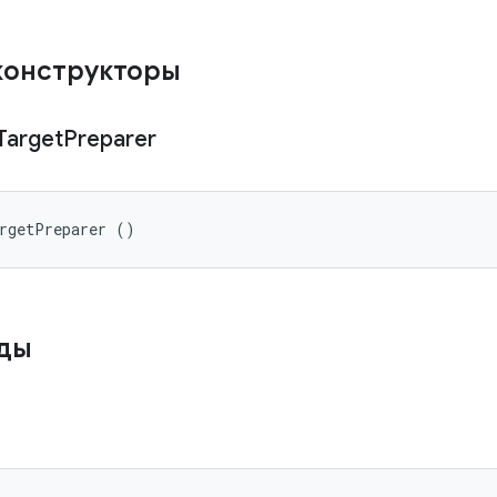
конструкторы
Target
Preparer
argetPreparer ()
оды