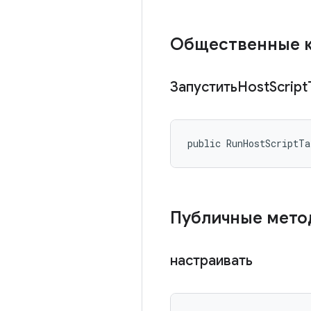
Общественные 
ЗапуститьHost
Script
public RunHostScriptT
Публичные мет
настраивать