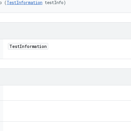
p (
TestInformation
 testInfo)
Test
Information