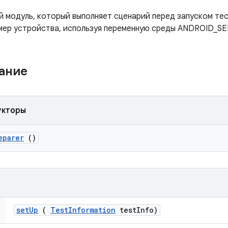
 модуль, который выполняет сценарий перед запуском те
мер устройства, используя переменную среды ANDROID_SE
жание
укторы
eparer
()
set
Up
(
Test
Information
test
Info)