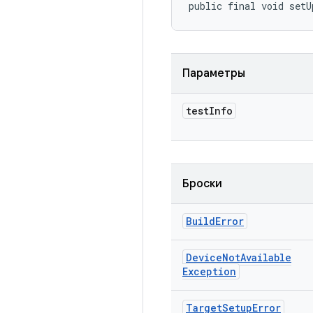
public final void setU
Параметры
test
Info
Броски
Build
Error
Device
Not
Available
Exception
Target
Setup
Error