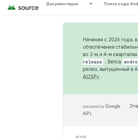
Документация
Поиск кода And
Начиная с 2026 года, 
обеспечения стабильн
во 2-м и 4-м квартала
release
. Ветка
andro
релиз, выпущенный в 
AOSP»
.
Эта
API
.
AOSP