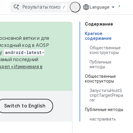
/
Содержание
Краткое
основной ветки и для
содержание
исходный код в AOSP
Общественные
ку
android-latest-
конструкторы
 самый последний
Публичные
здел «Изменения в
методы
Общественные
конструкторы
ЗапуститьHostS
criptTargetPrepa
rer
Публичные методы
настраивать