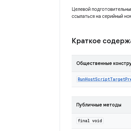
Целевой подготовительный
ссылаться на серийный но
Краткое содер
Общественные констр
Run
Host
Script
Target
Pr
Публичные методы
final void