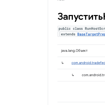
Запустить
public class RunHostSc
extends
BaseTargetPre
java.lang.Объект
↳
com.android.tradefed
↳
com.android.t