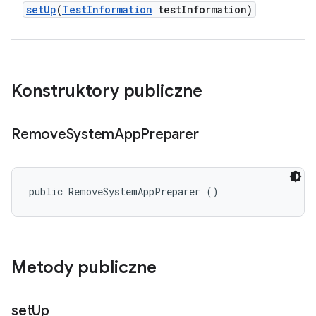
set
Up
(
Test
Information
test
Information)
Konstruktory publiczne
Remove
System
App
Preparer
public RemoveSystemAppPreparer ()
Metody publiczne
set
Up