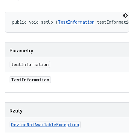
public void setUp (
TestInformation
 testInformation
Parametry
test
Information
Test
Information
Rzuty
Device
Not
Available
Exception