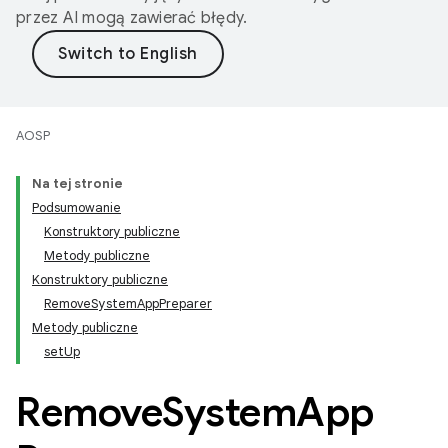
przez AI mogą zawierać błędy.
AOSP
Na tej stronie
Podsumowanie
Konstruktory publiczne
Metody publiczne
Konstruktory publiczne
RemoveSystemAppPreparer
Metody publiczne
setUp
Remove
System
App