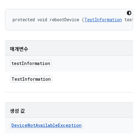
protected void rebootDevice (
TestInformation
 testI
매개변수
test
Information
Test
Information
생성 값
Device
Not
Available
Exception