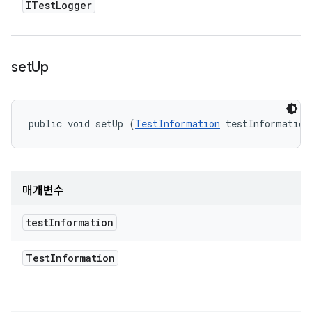
ITest
Logger
set
Up
public void setUp (
TestInformation
 testInformation
매개변수
test
Information
Test
Information