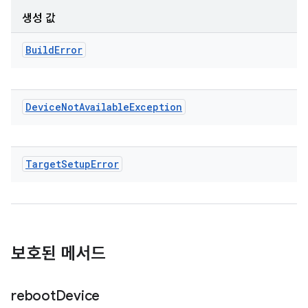
생성 값
Build
Error
Device
Not
Available
Exception
Target
Setup
Error
보호된 메서드
reboot
Device