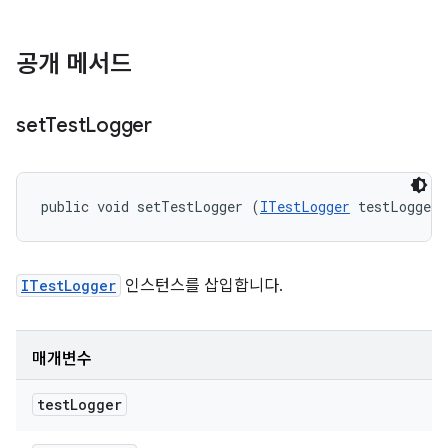
공개 메서드
set
Test
Logger
public void setTestLogger (
ITestLogger
 testLogger)
ITestLogger
인스턴스를 삽입합니다.
매개변수
test
Logger