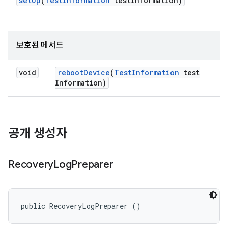
set
Up
(
Test
Information
test
Information)
보호된 메서드
void
reboot
Device
(
Test
Information
test
Information)
공개 생성자
Recovery
Log
Preparer
public RecoveryLogPreparer ()