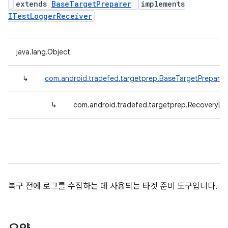
extends
BaseTargetPreparer
implements
ITestLoggerReceiver
java.lang.Object
↳
com.android.tradefed.targetprep.BaseTargetPreparer
↳
com.android.tradefed.targetprep.RecoveryLo
복구 전에 로그를 수집하는 데 사용되는 타겟 준비 도구입니다.