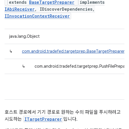
extends
BaseTargetPreparer
implements
IAbiReceiver
, IDiscoverDependencies,
IInvocationContextReceiver
java.lang.Object
↳
com.android.tradefed.targetprep.BaseTargetPreparer
↳
com.android.tradefed.targetprep.PushFilePrepare
호스트 경로에서 기기 경로로 원하는 수의 파일을 푸시하려고
시도하는
ITargetPreparer
입니다.