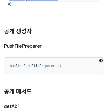
e)
공개 생성자
Push
File
Preparer
public PushFilePreparer ()
공개 메서드
get
Abi