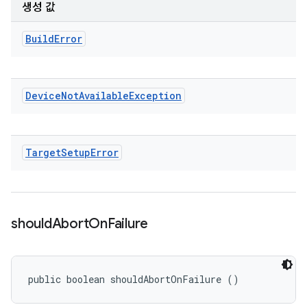
생성 값
Build
Error
Device
Not
Available
Exception
Target
Setup
Error
should
Abort
On
Failure
public boolean shouldAbortOnFailure ()