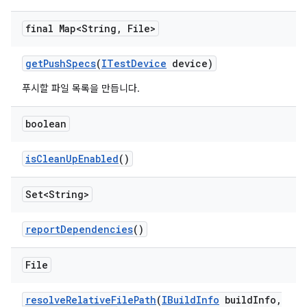
final Map<String
,
File>
get
Push
Specs
(
ITest
Device
device)
푸시할 파일 목록을 만듭니다.
boolean
is
Clean
Up
Enabled
()
Set<String>
report
Dependencies
()
File
resolve
Relative
File
Path
(
IBuild
Info
build
Info
,