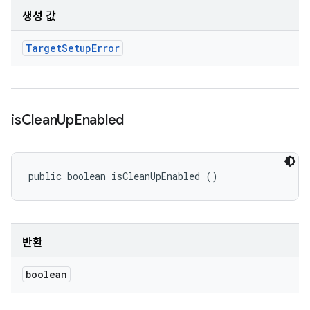
생성 값
Target
Setup
Error
is
Clean
Up
Enabled
public boolean isCleanUpEnabled ()
반환
boolean