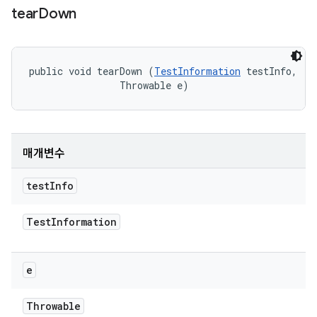
tear
Down
public void tearDown (
TestInformation
 testInfo, 

                Throwable e)
매개변수
test
Info
Test
Information
e
Throwable