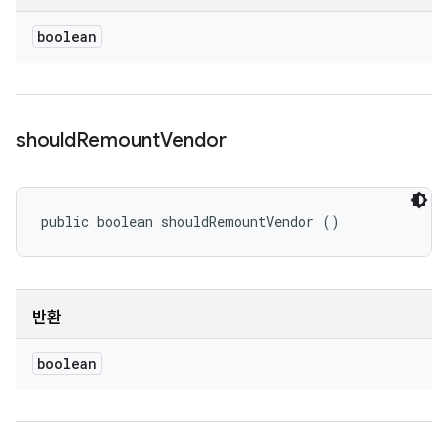
boolean
should
Remount
Vendor
public boolean shouldRemountVendor ()
반환
boolean