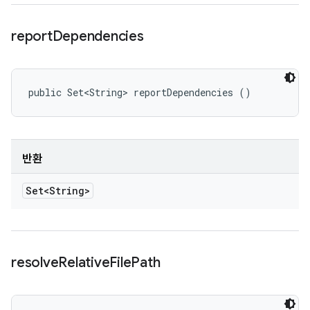
report
Dependencies
public Set<String> reportDependencies ()
반환
Set<String>
resolve
Relative
File
Path