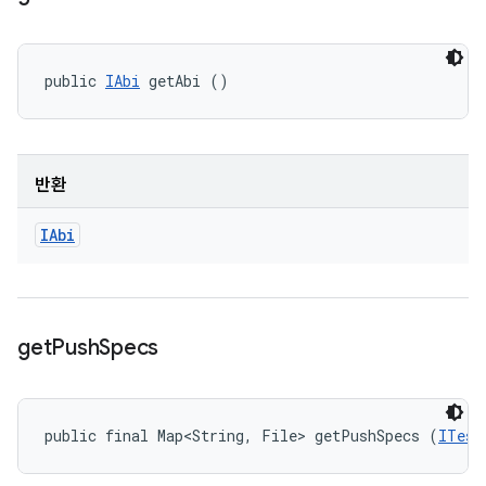
public 
IAbi
 getAbi ()
반환
IAbi
get
Push
Specs
public final Map<String, File> getPushSpecs (
ITest