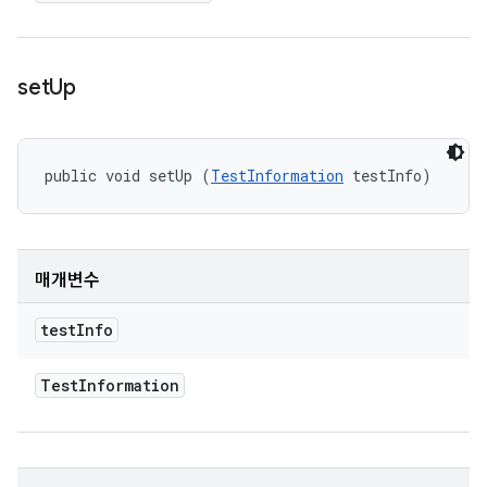
set
Up
public void setUp (
TestInformation
 testInfo)
매개변수
test
Info
Test
Information