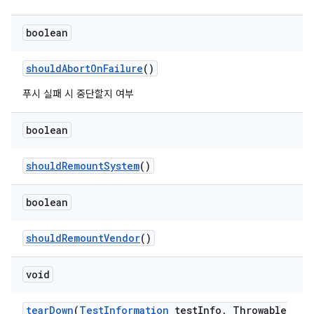
boolean
should
Abort
On
Failure
()
푸시 실패 시 중단할지 여부
boolean
should
Remount
System
()
boolean
should
Remount
Vendor
()
void
tear
Down
(
Test
Information
test
Info
,
Throwable