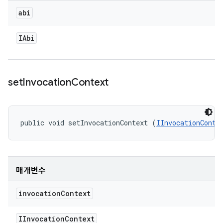
abi
IAbi
set
Invocation
Context
public void setInvocationContext (
IInvocationConte
매개변수
invocation
Context
IInvocation
Context