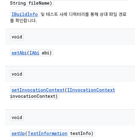
String file
Name)
IBuildInfo
및 테스트 사례 디렉터리를 통해 상대 파일 경로
를 확인합니다.
void
set
Abi
(
IAbi
abi)
void
set
Invocation
Context
(
IInvocation
Context
invocation
Context)
void
set
Up
(
Test
Information
test
Info)