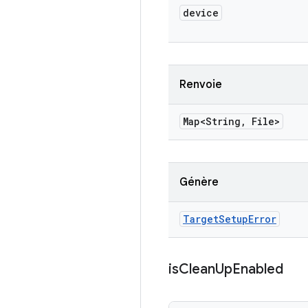
device
Renvoie
Map<String
,
File>
Génère
Target
Setup
Error
is
Clean
Up
Enabled