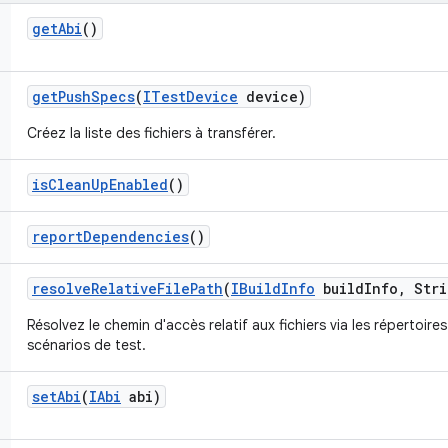
get
Abi
()
get
Push
Specs
(
ITest
Device
device)
Créez la liste des fichiers à transférer.
is
Clean
Up
Enabled
()
report
Dependencies
()
resolve
Relative
File
Path
(
IBuild
Info
build
Info
,
Stri
Résolvez le chemin d'accès relatif aux fichiers via les répertoire
scénarios de test.
set
Abi
(
IAbi
abi)