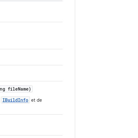
ng file
Name)
IBuildInfo
s
et de