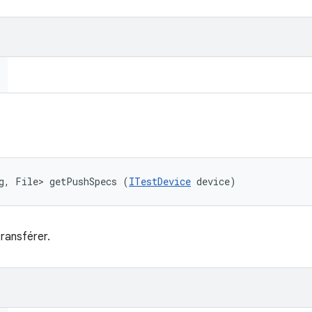
g, File> getPushSpecs (
ITestDevice
 device)
transférer.