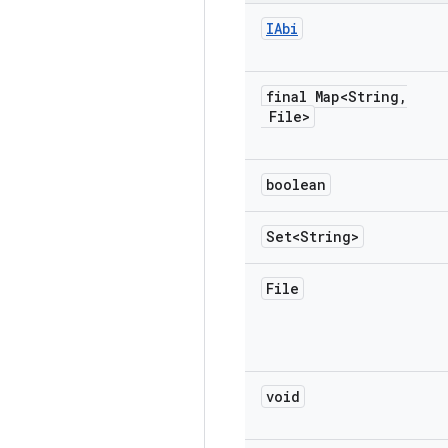
IAbi
final Map<String
,
File>
boolean
Set<String>
File
void