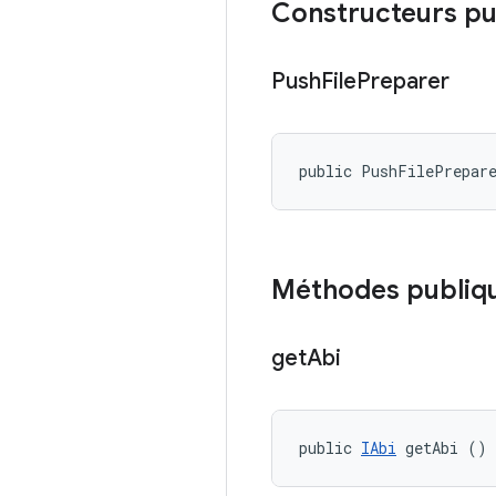
Constructeurs pu
Push
File
Preparer
public PushFilePrepar
Méthodes publiq
get
Abi
public 
IAbi
 getAbi ()