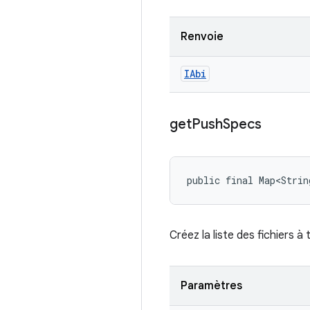
Renvoie
IAbi
get
Push
Specs
public final Map<Strin
Créez la liste des fichiers à 
Paramètres