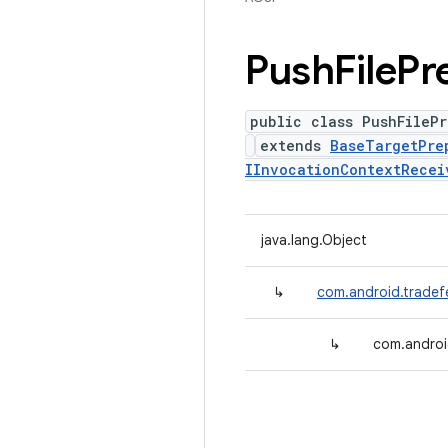
Push
File
Pr
public class PushFilePr
extends
BaseTargetPre
IInvocationContextRecei
java.lang.Object
↳
com.android.tradef
↳
com.androi