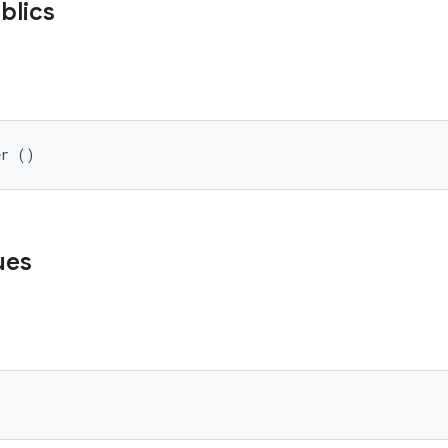
blics
er ()
ues