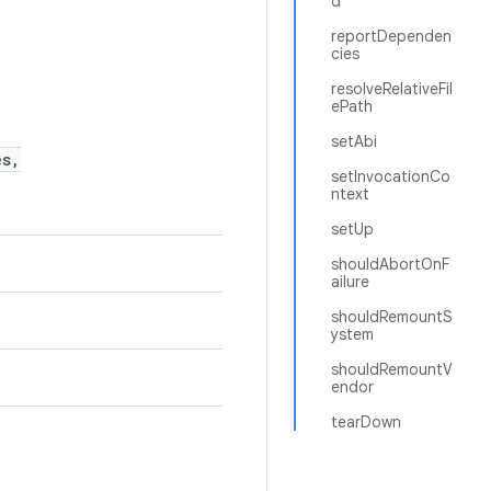
d
reportDependen
cies
resolveRelativeFil
ePath
setAbi
es,
setInvocationCo
ntext
setUp
shouldAbortOnF
ailure
shouldRemountS
ystem
shouldRemountV
endor
tearDown