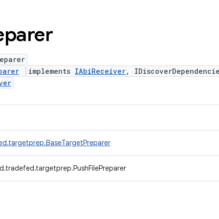
eparer
eparer
parer
implements
IAbiReceiver
, IDiscoverDependenci
ver
ed.targetprep.BaseTargetPreparer
d.tradefed.targetprep.PushFilePreparer