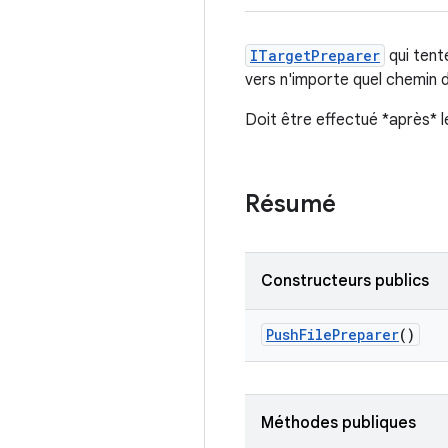
ITargetPreparer
qui tent
vers n'importe quel chemin d
Doit être effectué *après* l
Résumé
Constructeurs publics
Push
File
Preparer
()
Méthodes publiques