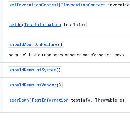
set
Invocation
Context
(
IInvocation
Context
invocatio
set
Up
(
Test
Information
test
Info)
should
Abort
On
Failure
()
Indique s'il faut ou non abandonner en cas d'échec de l'envoi.
should
Remount
System
()
should
Remount
Vendor
()
tear
Down
(
Test
Information
test
Info
,
Throwable e)