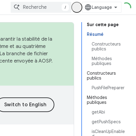
/
Sur cette page
Résumé
antir la stabilité de la
Constructeurs
ème et au quatrième
publics
 La branche de fichier
Méthodes
récente envoyée à AOSP.
publiques
Constructeurs
publics
PushFilePreparer
Méthodes
publiques
getAbi
getPushSpecs
isCleanUpEnable