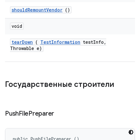
should
Remount
Vendor
()
void
tear
Down
(
Test
Information
test
Info
,
Throwable e)
Государственные строители
Push
File
Preparer
public PushFilePreparer ()