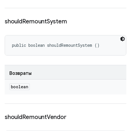
should
Remount
System
public boolean shouldRemountSystem ()
Возвраты
boolean
should
Remount
Vendor