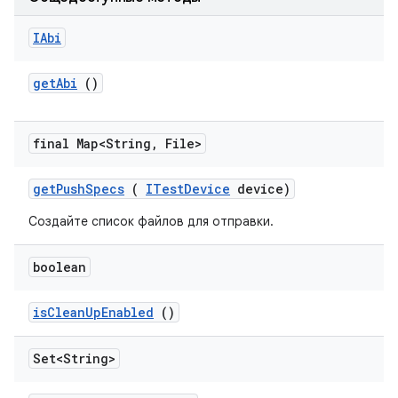
IAbi
get
Abi
()
final Map<String
,
File>
get
Push
Specs
(
ITest
Device
device)
Создайте список файлов для отправки.
boolean
is
Clean
Up
Enabled
()
Set<String>