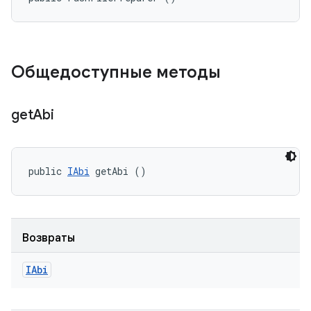
Общедоступные методы
get
Abi
public 
IAbi
 getAbi ()
Возвраты
IAbi