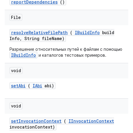
report
Dependencies
()
File
resolve
Relative
File
Path
(
IBuild
Info
build
Info
,
String file
Name)
Разрешение относительных путей к файлам с помощью
IBuildInfo
и каталогов тестовых примеров.
void
set
Abi
(
IAbi
abi)
void
set
Invocation
Context
(
IInvocation
Context
invocation
Context)