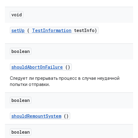
void
set
Up
(
Test
Information
test
Info)
boolean
should
Abort
On
Failure
()
Следует ли прерывать процесс в случае неудачной
попытки отправки.
boolean
should
Remount
System
()
boolean