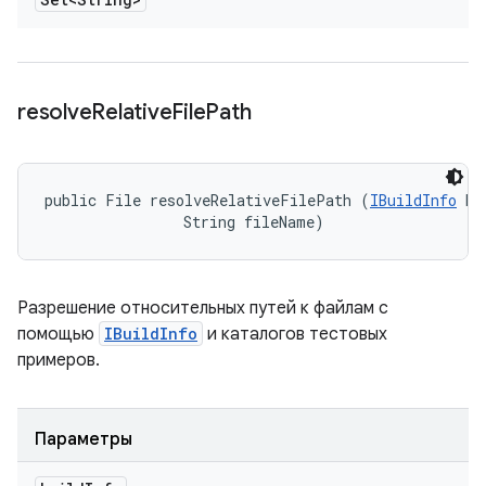
resolve
Relative
File
Path
public File resolveRelativeFilePath (
IBuildInfo
 bu
                String fileName)
Разрешение относительных путей к файлам с
помощью
IBuildInfo
и каталогов тестовых
примеров.
Параметры