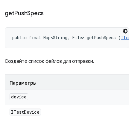
get
Push
Specs
public final Map<String, File> getPushSpecs (
ITest
Создайте список файлов для отправки.
Параметры
device
ITest
Device