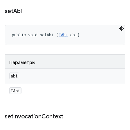
set
Abi
public void setAbi (
IAbi
 abi)
Параметры
abi
IAbi
set
Invocation
Context