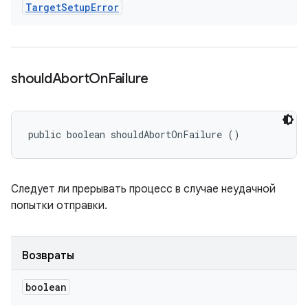
Target
Setup
Error
should
Abort
On
Failure
public boolean shouldAbortOnFailure ()
Следует ли прерывать процесс в случае неудачной
попытки отправки.
Возвраты
boolean