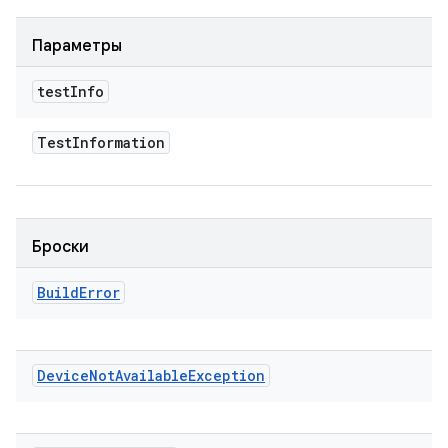
Параметры
test
Info
Test
Information
Броски
Build
Error
Device
Not
Available
Exception