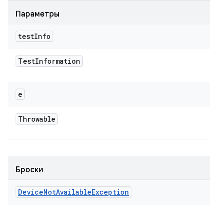
Параметры
test
Info
Test
Information
e
Throwable
Броски
Device
Not
Available
Exception