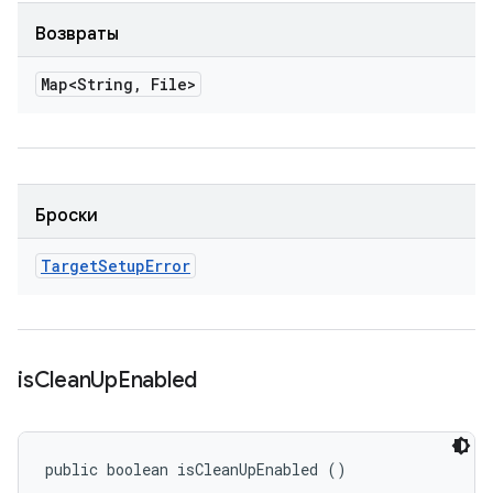
Возвраты
Map<String
,
File>
Броски
Target
Setup
Error
is
Clean
Up
Enabled
public boolean isCleanUpEnabled ()