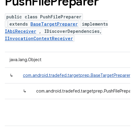
Push
File
Preparer
public class PushFilePreparer
extends
BaseTargetPreparer
implements
IAbiReceiver
, IDiscoverDependencies,
IInvocationContextReceiver
java.lang.Object
↳
com.android.tradefed.targetprep.BaseTargetPreparer
↳
com.android.tradefed.targetprep.PushFilePrepare