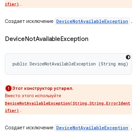
.
ifier)
Создает исключение
DeviceNotAvailableException
.
Device
Not
Available
Exception
public DeviceNotAvailableException (String msg)
Этот конструктор устарел.
Вместо этого используйте
DeviceNotAvailableException(String,String,ErrorIdent
.
ifier)
Создает исключение
DeviceNotAvailableException
.