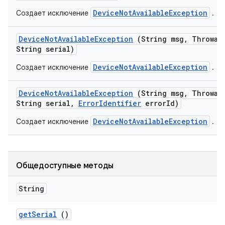
DeviceNotAvailableException
Создает исключение
.
Device
Not
Available
Exception
(String msg
,
Throwabl
String serial)
DeviceNotAvailableException
Создает исключение
.
Device
Not
Available
Exception
(String msg
,
Throwabl
String serial
,
Error
Identifier
error
Id)
DeviceNotAvailableException
Создает исключение
.
Общедоступные методы
String
get
Serial
()