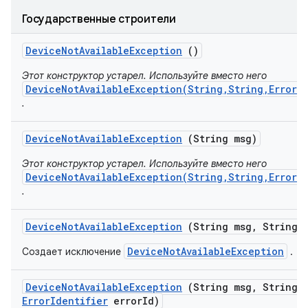
Государственные строители
Device
Not
Available
Exception
()
Этот конструктор устарел. Используйте вместо него
DeviceNotAvailableException(String,String,ErrorI
.
Device
Not
Available
Exception
(String msg)
Этот конструктор устарел. Используйте вместо него
DeviceNotAvailableException(String,String,ErrorI
.
Device
Not
Available
Exception
(String msg
,
String s
DeviceNotAvailableException
Создает исключение
.
Device
Not
Available
Exception
(String msg
,
String s
Error
Identifier
error
Id)