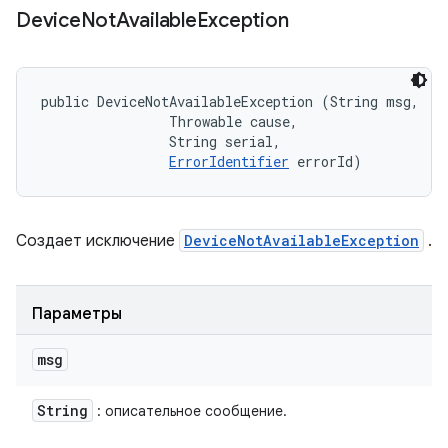
Device
Not
Available
Exception
public DeviceNotAvailableException (String msg, 

                Throwable cause, 

                String serial, 

ErrorIdentifier
 errorId)
Создает исключение
DeviceNotAvailableException
.
Параметры
msg
String
: описательное сообщение.