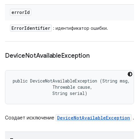
error
Id
Error
Identifier
: идентификатор ошибки.
Device
Not
Available
Exception
public DeviceNotAvailableException (String msg, 

                Throwable cause, 

                String serial)
Создает исключение
DeviceNotAvailableException
.