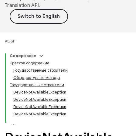
Translation API
.
AOSP
Содержание
Краткое содержание
Государственные строители
Общедоступные методы
Государственные строители
DeviceNotAvailableException
DeviceNotAvailableException
DeviceNotAvailableException
DeviceNotAvailableException