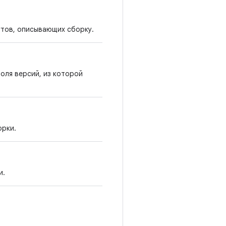
утов, описывающих сборку.
оля версий, из которой
орки.
и.