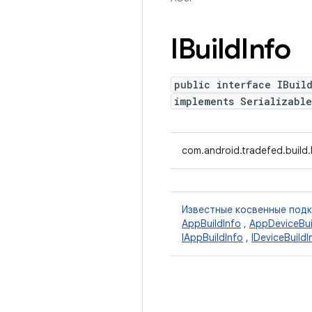
IBuild
Info
public interface IBuil
implements Serializable
com.android.tradefed.build.I
Известные косвенные под
AppBuildInfo
,
AppDeviceBui
IAppBuildInfo
,
IDeviceBuildI