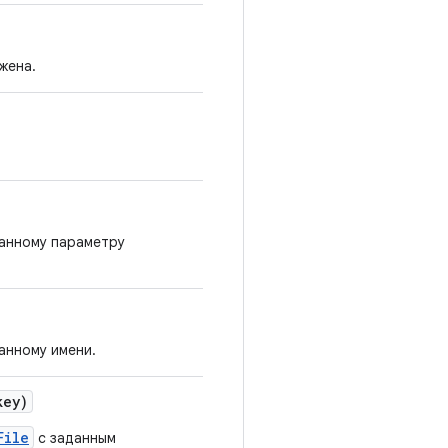
жена.
данному параметру
анному имени.
ey)
File
с заданным