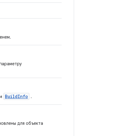
енем.
 параметру
BuildInfo
ом
.
новлены для объекта