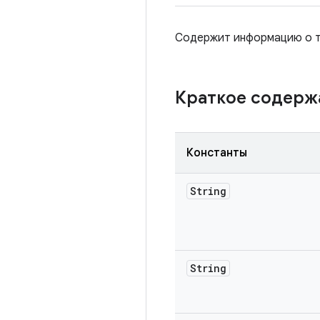
Содержит информацию о т
Краткое содер
Константы
String
String