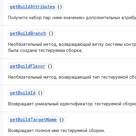
get
Build
Attributes
()
Получите набор пар «имя-значение» дополнительных атриб
get
Build
Branch
()
Необязательный метод, возвращающий ветку системы контр
была создана тестируемая сборка.
get
Build
Flavor
()
Необязательный метод, возвращающий тип тестируемой сб
get
Build
Id
()
Возвращает уникальный идентификатор тестируемой сборк
get
Build
Target
Name
()
Возвращает полное имя тестируемой сборки.