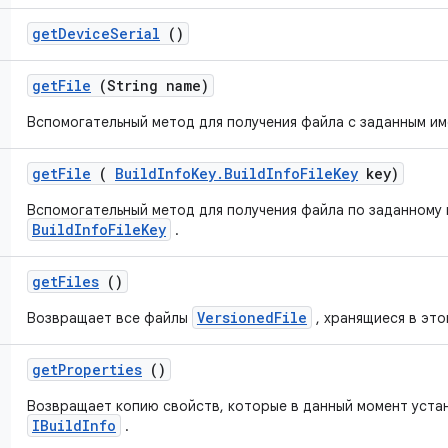
get
Device
Serial
()
get
File
(String name)
Вспомогательный метод для получения файла с заданным им
get
File
(
Build
Info
Key
.
Build
Info
File
Key
key)
Вспомогательный метод для получения файла по заданному
BuildInfoFileKey
.
get
Files
()
VersionedFile
Возвращает все файлы
, хранящиеся в эт
get
Properties
()
Возвращает копию свойств, которые в данный момент уста
IBuildInfo
.