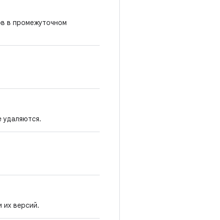
ов в промежуточном
 удаляются.
 их версий.