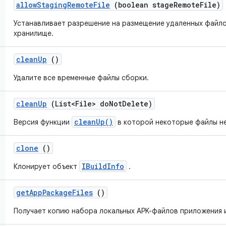
allow
Staging
Remote
File
(boolean stage
Remote
File)
Устанавливает разрешение на размещение удаленных файл
хранилище.
clean
Up
()
Удалите все временные файлы сборки.
clean
Up
(List<File> do
Not
Delete)
cleanUp()
Версия функции
в которой некоторые файлы не
clone
()
IBuildInfo
Клонирует объект
.
get
App
Package
Files
()
Получает копию набора локальных APK-файлов приложения и