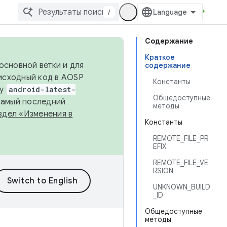
/
Содержание
Краткое
основной ветки и для
содержание
исходный код в AOSP
Константы
ку
android-latest-
Общедоступные
 самый последний
методы
здел «Изменения в
Константы
REMOTE_FILE_PR
EFIX
REMOTE_FILE_VE
RSION
UNKNOWN_BUILD
_ID
Общедоступные
методы