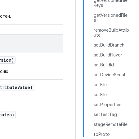
getVersionedFile
Keys
getVersionedFile
стен.
s
removeBuildAttrib
ute
setBuildBranch
setBuildFlavor
rsion)
setBuildId
сию.
setDeviceSerial
setFile
tribute
Value)
setFile
setProperties
butes)
setTestTag
stageRemoteFile
toProto