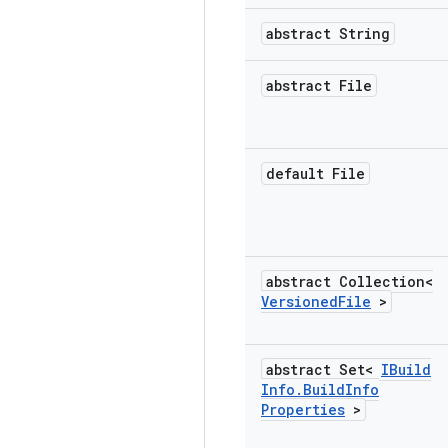
abstract String
abstract File
default File
abstract Collection<
Versioned
File
>
abstract Set<
IBuild
Info
.
Build
Info
Properties
>