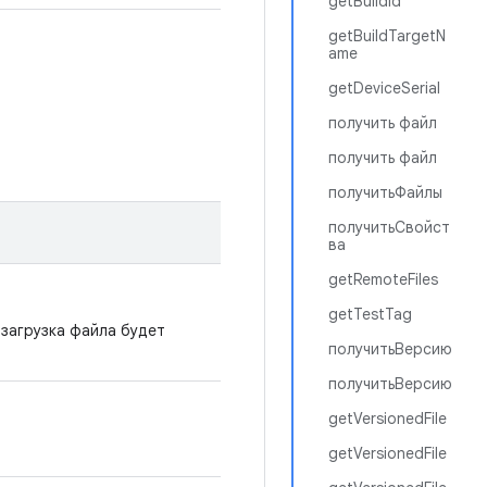
getBuildId
getBuildTargetN
ame
getDeviceSerial
получить файл
получить файл
получитьФайлы
получитьСвойст
ва
getRemoteFiles
getTestTag
 загрузка файла будет
получитьВерсию
получитьВерсию
getVersionedFile
getVersionedFile