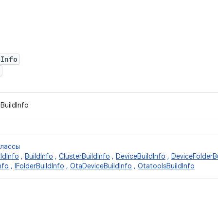
dInfo
BuildInfo
классы
ldInfo
,
BuildInfo
,
ClusterBuildInfo
,
DeviceBuildInfo
,
DeviceFolderBu
nfo
,
IFolderBuildInfo
,
OtaDeviceBuildInfo
,
OtatoolsBuildInfo