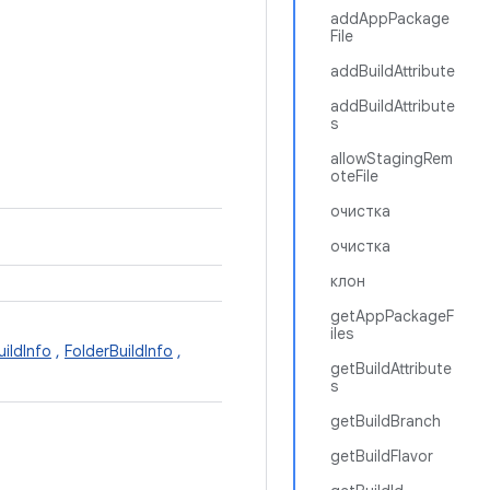
addAppPackage
File
addBuildAttribute
addBuildAttribute
s
allowStagingRem
oteFile
очистка
очистка
клон
getAppPackageF
iles
ildInfo
,
FolderBuildInfo
,
getBuildAttribute
s
getBuildBranch
getBuildFlavor