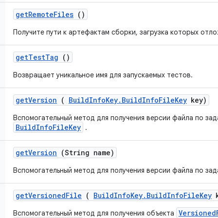
get
Remote
Files
()
Получите пути к артефактам сборки, загрузка которых отло
get
Test
Tag
()
Возвращает уникальное имя для запускаемых тестов.
get
Version
(
Build
Info
Key
.
Build
Info
File
Key
key)
Вспомогательный метод для получения версии файла по за
BuildInfoFileKey
.
get
Version
(String name)
Вспомогательный метод для получения версии файла по зад
get
Versioned
File
(
Build
Info
Key
.
Build
Info
File
Key
k
Versioned
Вспомогательный метод для получения объекта