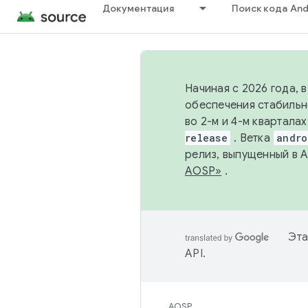
Документация
Поиск кода And
Начиная с 2026 года, 
обеспечения стабильн
во 2-м и 4-м квартала
release
. Ветка
andro
релиз, выпущенный в 
AOSP»
.
Эта
API
.
AOSP