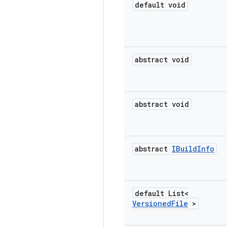
default void
abstract void
abstract void
abstract
IBuild
Info
default List<
Versioned
File
>