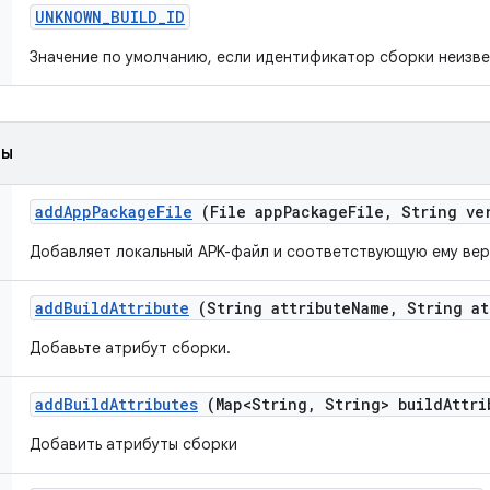
UNKNOWN
_
BUILD
_
ID
Значение по умолчанию, если идентификатор сборки неизве
ды
add
App
Package
File
(File app
Package
File
,
String ve
Добавляет локальный APK-файл и соответствующую ему вер
add
Build
Attribute
(String attribute
Name
,
String at
Добавьте атрибут сборки.
add
Build
Attributes
(Map<String
,
String> build
Attri
Добавить атрибуты сборки