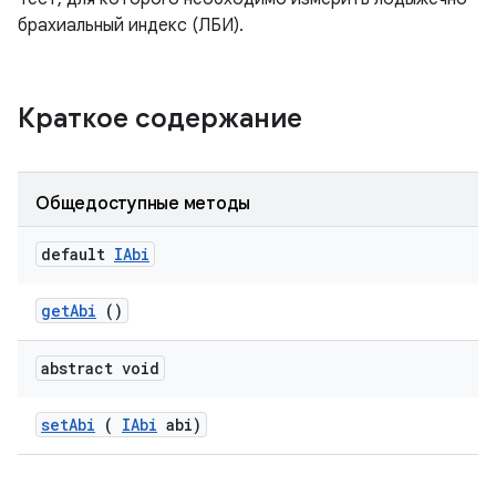
брахиальный индекс (ЛБИ).
Краткое содержание
Общедоступные методы
default
IAbi
get
Abi
()
abstract void
set
Abi
(
IAbi
abi)