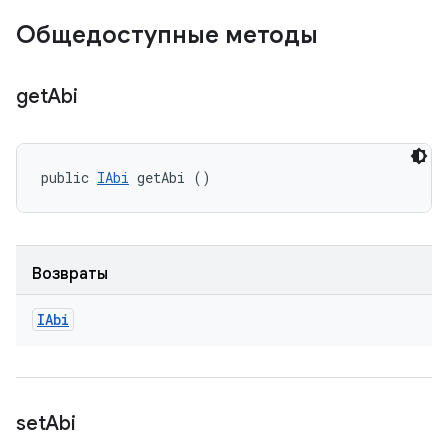
Общедоступные методы
get
Abi
public 
IAbi
 getAbi ()
Возвраты
IAbi
set
Abi