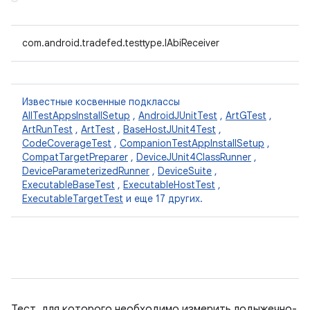
com.android.tradefed.testtype.IAbiReceiver
Известные косвенные подклассы
AllTestAppsInstallSetup
,
AndroidJUnitTest
,
ArtGTest
,
ArtRunTest
,
ArtTest
,
BaseHostJUnit4Test
,
CodeCoverageTest
,
CompanionTestAppInstallSetup
,
CompatTargetPreparer
,
DeviceJUnit4ClassRunner
,
DeviceParameterizedRunner
,
DeviceSuite
,
ExecutableBaseTest
,
ExecutableHostTest
,
ExecutableTargetTest
и еще 17 других.
Тест, для которого необходимо измерить лодыжечно-