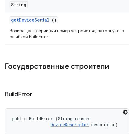
String
get
Device
Serial
()
Возвращает серийный номер устройства, затронутого
ошибкой BuildError.
Государственные строители
Build
Error
public BuildError (String reason, 

DeviceDescriptor
 descriptor)