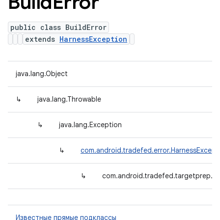
Build
Error
public class BuildError
extends
HarnessException
java.lang.Object
↳
java.lang.Throwable
↳
java.lang.Exception
↳
com.android.tradefed.error.HarnessExcept
↳
com.android.tradefed.targetprep.Bu
Известные прямые подклассы