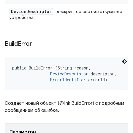
Device
Descriptor
: дескриптор соответствующего
устройства.
Build
Error
public BuildError (String reason, 

DeviceDescriptor
 descriptor, 

ErrorIdentifier
 errorId)
Создает новый объект (@link BuildError) с подробным
сообщением об ошибке.
Параметры