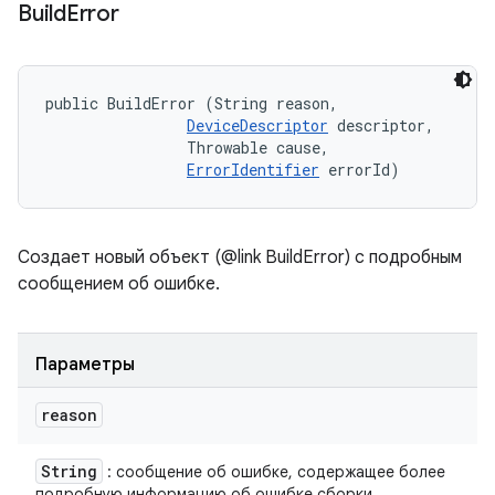
Build
Error
public BuildError (String reason, 

DeviceDescriptor
 descriptor, 

                Throwable cause, 

ErrorIdentifier
 errorId)
Создает новый объект (@link BuildError) с подробным
сообщением об ошибке.
Параметры
reason
String
: сообщение об ошибке, содержащее более
подробную информацию об ошибке сборки.