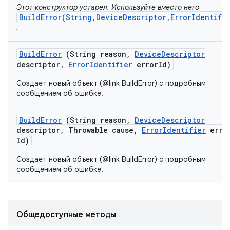
Этот конструктор устарел. Используйте вместо него
BuildError(String,DeviceDescriptor,ErrorIdentifi
.
Build
Error
(String reason
,
Device
Descriptor
descriptor
,
Error
Identifier
error
Id)
Создает новый объект (@link BuildError) с подробным
сообщением об ошибке.
Build
Error
(String reason
,
Device
Descriptor
descriptor
,
Throwable cause
,
Error
Identifier
erro
Id)
Создает новый объект (@link BuildError) с подробным
сообщением об ошибке.
Общедоступные методы