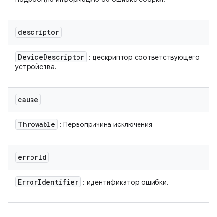
descriptor
Device
Descriptor
: дескриптор соответствующего
устройства.
cause
Throwable
: Первопричина исключения
error
Id
Error
Identifier
: идентификатор ошибки.