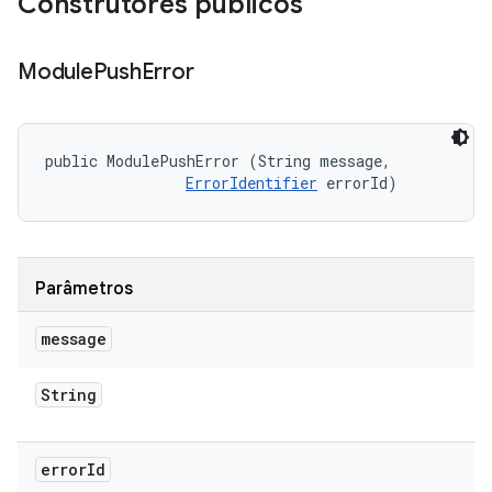
Construtores públicos
Module
Push
Error
public ModulePushError (String message, 

ErrorIdentifier
 errorId)
Parâmetros
message
String
error
Id