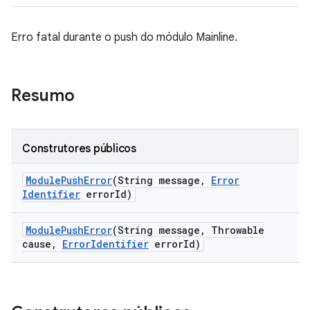
Erro fatal durante o push do módulo Mainline.
Resumo
Construtores públicos
Module
Push
Error
(String message
,
Error
Identifier
error
Id)
Module
Push
Error
(String message
,
Throwable
cause
,
Error
Identifier
error
Id)