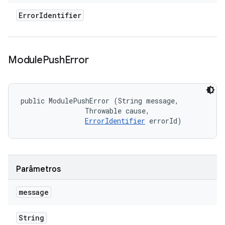
Error
Identifier
Module
Push
Error
public ModulePushError (String message, 

                Throwable cause, 

ErrorIdentifier
 errorId)
Parâmetros
message
String