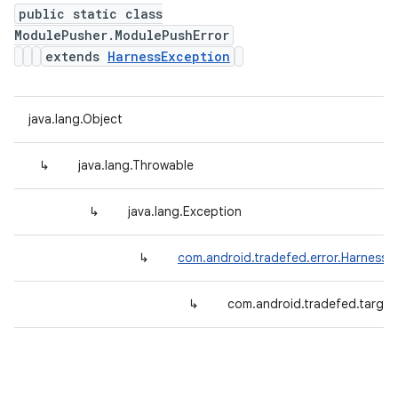
public static class
ModulePusher.ModulePushError
extends
HarnessException
java.lang.Object
↳
java.lang.Throwable
↳
java.lang.Exception
↳
com.android.tradefed.error.HarnessE
↳
com.android.tradefed.targe