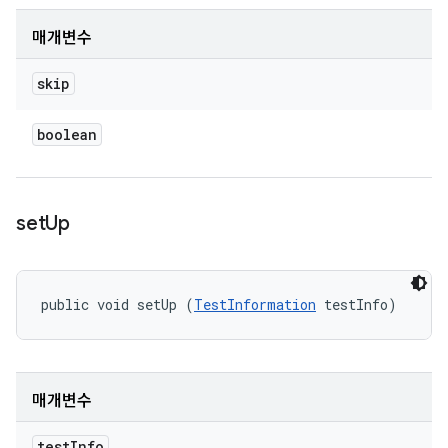
매개변수
skip
boolean
set
Up
public void setUp (
TestInformation
 testInfo)
매개변수
test
Info