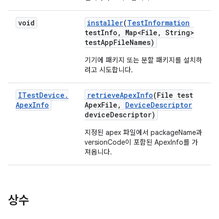
void
installer
(
Test
Information
test
Info
,
Map<File
,
String>
test
App
File
Names)
기기에 패키지 또는 분할 패키지를 설치하
려고 시도합니다.
ITest
Device
.
retrieve
Apex
Info
(File test
Apex
Info
Apex
File
,
Device
Descriptor
device
Descriptor)
지정된 apex 파일에서 packageName과
versionCode이 포함된 ApexInfo를 가
져옵니다.
상수