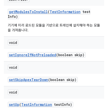
get
Modules
To
Install
(
Test
Information
test
Info)
기기에 미리 로드된 모듈을 기반으로 트레인에 설치해야 하는 모듈
을 가져옵니다.
void
set
Ignore
If
Not
Preloaded
(boolean skip)
void
set
Skip
Apex
Tear
Down
(boolean skip)
void
set
Up
(
Test
Information
test
Info)