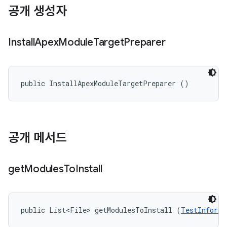
공개 생성자
Install
Apex
Module
Target
Preparer
public InstallApexModuleTargetPreparer ()
공개 메서드
get
Modules
To
Install
public List<File> getModulesToInstall (
TestInforma