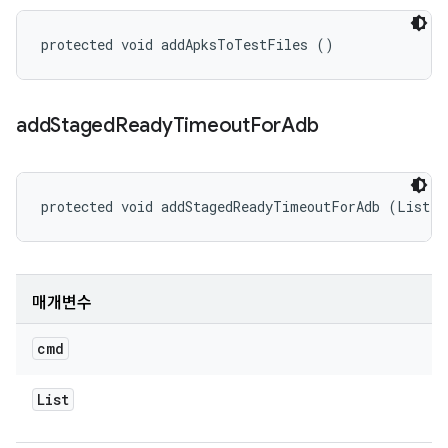
protected void addApksToTestFiles ()
add
Staged
Ready
Timeout
For
Adb
protected void addStagedReadyTimeoutForAdb (List<S
매개변수
cmd
List