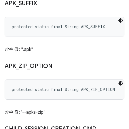
APK
_
SUFFIX
protected static final String APK_SUFFIX
상수 값: ".apk"
APK
_
ZIP
_
OPTION
protected static final String APK_ZIP_OPTION
상수 값: '--apks-zip'
CHILD
_
SESSION
_
CREATION
_
CMD