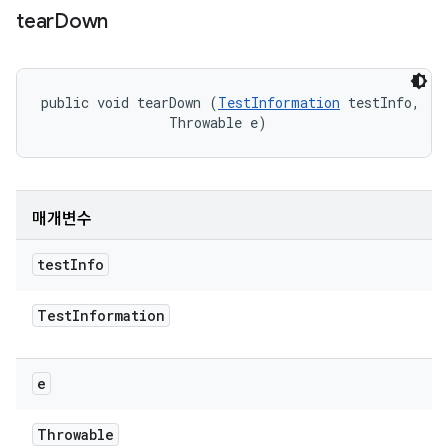
tear
Down
public void tearDown (
TestInformation
 testInfo, 

                Throwable e)
매개변수
test
Info
Test
Information
e
Throwable