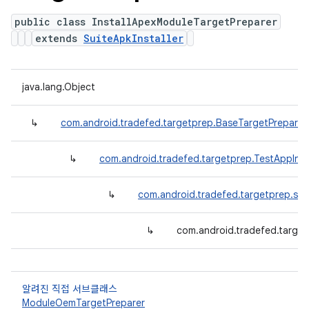
public class InstallApexModuleTargetPreparer
extends
SuiteApkInstaller
java.lang.Object
↳
com.android.tradefed.targetprep.BaseTargetPreparer
↳
com.android.tradefed.targetprep.TestAppInst
↳
com.android.tradefed.targetprep.suit
↳
com.android.tradefed.target
알려진 직접 서브클래스
ModuleOemTargetPreparer