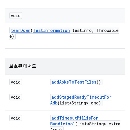
void
tear
Down
(
Test
Information
test
Info
,
Throwable
e)
보호된 메서드
void
add
Apks
To
Test
Files
()
void
add
Staged
Ready
Timeout
For
Adb
(List<String> cmd)
void
add
Timeout
Millis
For
Bundletool
(List<String> extra
Args)