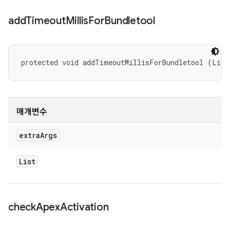
add
Timeout
Millis
For
Bundletool
protected void addTimeoutMillisForBundletool (List
매개변수
extra
Args
List
check
Apex
Activation