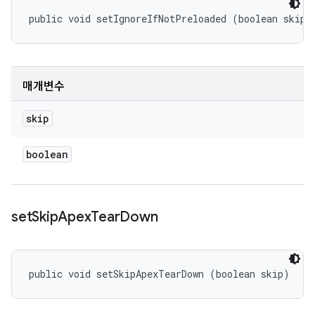
public void setIgnoreIfNotPreloaded (boolean skip)
매개변수
skip
boolean
set
Skip
Apex
Tear
Down
public void setSkipApexTearDown (boolean skip)