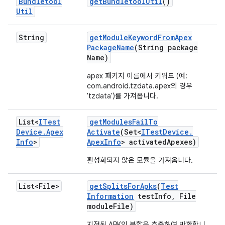
Bundletool
get
Bundletool
Util
()
Util
String
get
Module
Keyword
From
Apex
Package
Name
(String package
Name)
apex 패키지 이름에서 키워드 (예:
com.android.tzdata.apex의 경우
'tzdata')를 가져옵니다.
List<
ITest
get
Modules
Fail
To
Device
.
Apex
Activate
(Set<
ITest
Device
.
Info
>
Apex
Info
> activated
Apexes)
활성화되지 않은 모듈을 가져옵니다.
List<File>
get
Splits
For
Apks
(
Test
Information
test
Info
,
File
module
File)
지정된 APK의 분할을 추출하여 반환합니