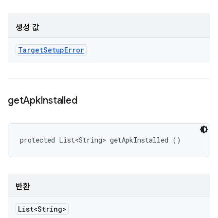
생성 값
Target
Setup
Error
get
Apk
Installed
protected List<String> getApkInstalled ()
반환
List<String>