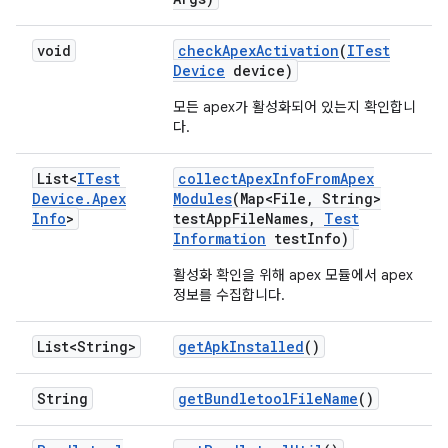
void
check
Apex
Activation
(
ITest
Device
device)
모든 apex가 활성화되어 있는지 확인합니
다.
List<
ITest
collect
Apex
Info
From
Apex
Device
.
Apex
Modules
(Map<File
,
String>
Info
>
test
App
File
Names
,
Test
Information
test
Info)
활성화 확인을 위해 apex 모듈에서 apex
정보를 수집합니다.
List<String>
get
Apk
Installed
()
String
get
Bundletool
File
Name
()