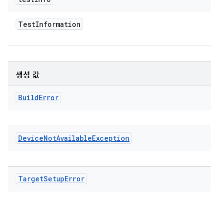
Test
Information
생성 값
Build
Error
Device
Not
Available
Exception
Target
Setup
Error