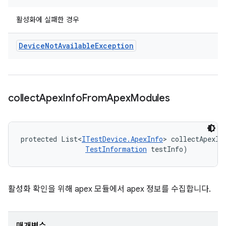
활성화에 실패한 경우
Device
Not
Available
Exception
collect
Apex
Info
From
Apex
Modules
protected List<
ITestDevice.ApexInfo
> collectApexIn
TestInformation
 testInfo)
활성화 확인을 위해 apex 모듈에서 apex 정보를 수집합니다.