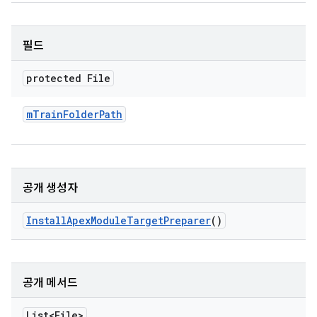
필드
protected File
m
Train
Folder
Path
공개 생성자
Install
Apex
Module
Target
Preparer
()
공개 메서드
List<File>