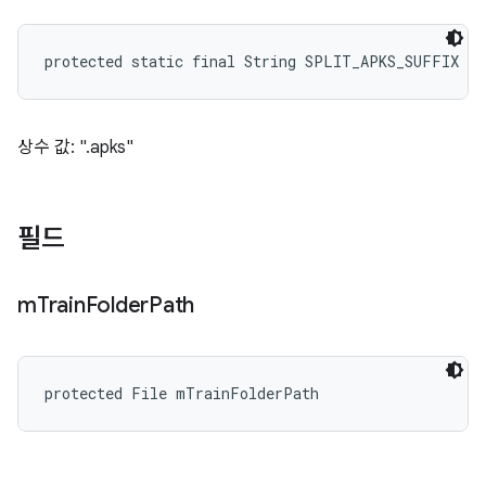
protected static final String SPLIT_APKS_SUFFIX
상수 값: ".apks"
필드
m
Train
Folder
Path
protected File mTrainFolderPath