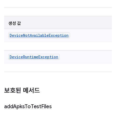
생성 값
Device
Not
Available
Exception
Device
Runtime
Exception
보호된 메서드
add
Apks
To
Test
Files