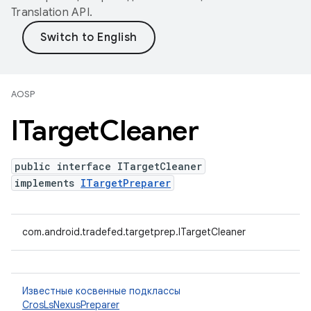
Translation API
.
AOSP
ITarget
Cleaner
public interface ITargetCleaner
implements
ITargetPreparer
com.android.tradefed.targetprep.ITargetCleaner
Известные косвенные подклассы
CrosLsNexusPreparer