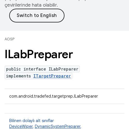
çevirilerinde hata olabilir.
AOSP
ILab
Preparer
public interface ILabPreparer
implements
ITargetPreparer
com.android.tradefed.targetprep.ILabPreparer
Bilinen dolaylı alt sınıflar
DeviceWiper
,
DynamicSystemPreparer
,