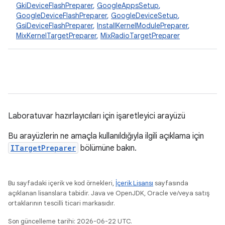
GkiDeviceFlashPreparer
,
GoogleAppsSetup
,
GoogleDeviceFlashPreparer
,
GoogleDeviceSetup
,
GsiDeviceFlashPreparer
,
InstallKernelModulePreparer
,
MixKernelTargetPreparer
,
MixRadioTargetPreparer
Laboratuvar hazırlayıcıları için işaretleyici arayüzü
Bu arayüzlerin ne amaçla kullanıldığıyla ilgili açıklama için
ITargetPreparer
bölümüne bakın.
Bu sayfadaki içerik ve kod örnekleri,
İçerik Lisansı
sayfasında
açıklanan lisanslara tabidir. Java ve OpenJDK, Oracle ve/veya satış
ortaklarının tescilli ticari markasıdır.
Son güncelleme tarihi: 2026-06-22 UTC.