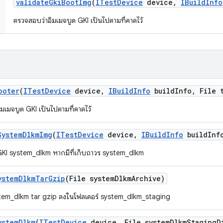
validate
Gki
Boot
Img
(
ITest
Device
device
,
IBuild
Info
ตรวจสอบว่าอิมเมจบูต GKI เป็นไปตามที่คาดไว้
ooter
(
ITest
Device
device
,
IBuild
Info
build
Info
,
File 
มเมจบูต GKI เป็นไปตามที่คาดไว้
System
Dlkm
Img
(
ITest
Device
device
,
IBuild
Info
build
Inf
 GKI system_dlkm หากมีที่เก็บถาวร system_dlkm
ystem
Dlkm
Tar
Gzip
(File system
Dlkm
Archive)
tem_dlkm tar gzip ลงในโฟลเดอร์ system_dlkm_staging
ystem
Dlkm
(
ITest
Device
device
,
File system
Dlkm
Staging
D