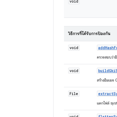
void
วิธีการที่ได้รับการป้องกัน
void
add
Hash
F
ตรวจสอบว่าอิ
void
build
Gki
สร้างอิมเมจ
File
extract
S
แตกไฟล์ sys
void
flatten
S