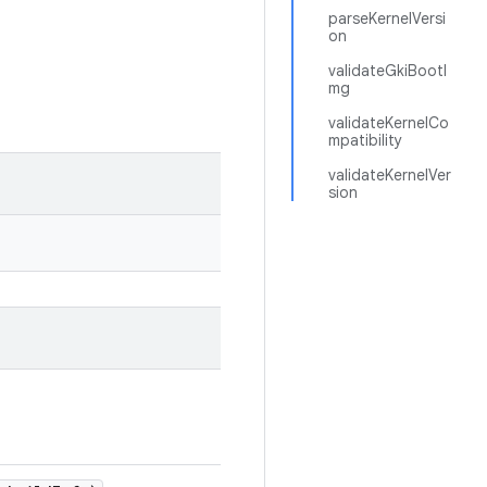
parseKernelVersi
on
validateGkiBootI
mg
validateKernelCo
mpatibility
validateKernelVer
sion