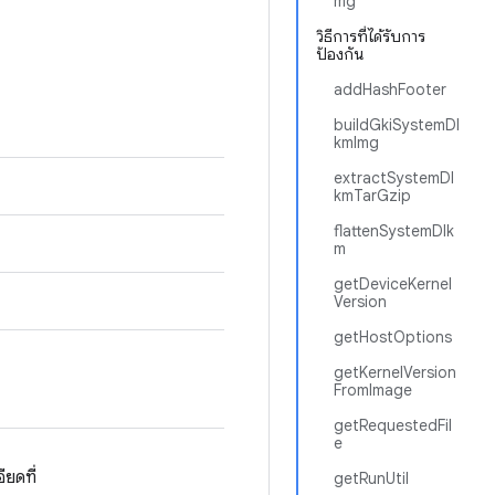
mg
วิธีการที่ได้รับการ
ป้องกัน
addHashFooter
buildGkiSystemDl
kmImg
extractSystemDl
kmTarGzip
flattenSystemDlk
m
getDeviceKernel
Version
getHostOptions
getKernelVersion
FromImage
getRequestedFil
e
ยดที่
getRunUtil