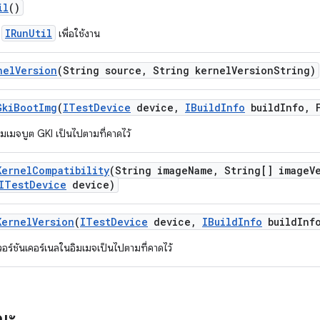
il
()
IRunUtil
์
เพื่อใช้งาน
nel
Version
(String source
,
String kernel
Version
String)
Gki
Boot
Img
(
ITest
Device
device
,
IBuild
Info
build
Info
,
F
มเมจบูต GKI เป็นไปตามที่คาดไว้
Kernel
Compatibility
(String image
Name
,
String[] image
V
ITest
Device
device)
Kernel
Version
(
ITest
Device
device
,
IBuild
Info
build
Inf
อร์ชันเคอร์เนลในอิมเมจเป็นไปตามที่คาดไว้
รณะ