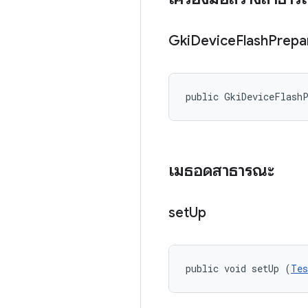
Gki
Device
Flash
Prepa
public GkiDeviceFlash
เมธอดสาธารณะ
set
Up
public void setUp (
Tes