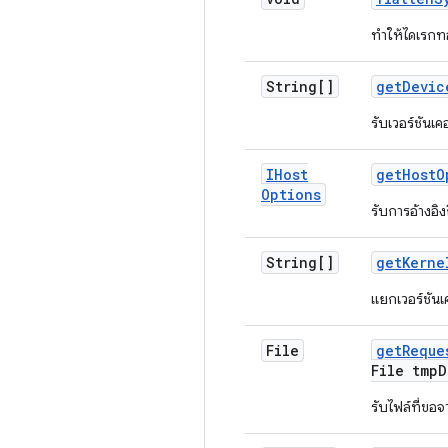
ทำให้ไดเรกทอ
String[]
get
Devic
รับเวอร์ชัน
IHost
get
Host
O
Options
รับการอ้างอิ
String[]
get
Kerne
แยกเวอร์ชัน
File
get
Reque
File tmp
D
รับไฟล์ที่ขอจ