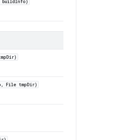
build
Info)
tmp
Dir)
o
,
File tmp
Dir)
ir)