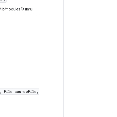
 /lib/modules โดยตรง
,
File source
File
,