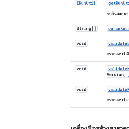
IRun
Util
get
Run
Ut
รับอินสแตนซ
String[]
parse
Ker
void
validate
ตรวจสอบว่าอิ
void
validate
Version
,
void
validate
ตรวจสอบว่าเว
เครื่องมือสร้างสาธา