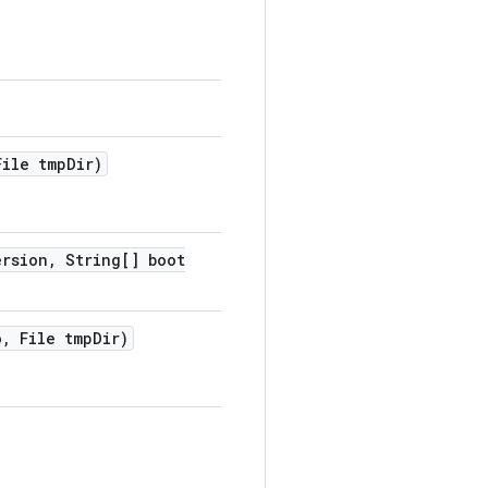
ile tmp
Dir)
ersion
,
String[] boot
o
,
File tmp
Dir)