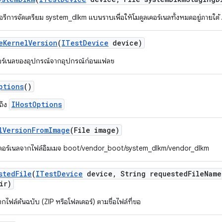
รีการจัดเตรียม system_dlkm แบนราบเพื่อให้โมดูลเคอร์เนลทั้งหมดอยู่ภายใต้
e
Kernel
Version
(
ITest
Device
device)
เคอร์เนลของอุปกรณ์จากอุปกรณ์ก่อนแฟลช
ptions
()
IHostOptions
งถึง
l
Version
From
Image
(File image)
เคอร์เนลจากไฟล์อิมเมจ boot/vendor_boot/system_dlkm/vendor_dlkm
sted
File
(
ITest
Device
device
,
String requested
File
Name
ir)
ากไฟล์ต้นฉบับ (ZIP หรือโฟลเดอร์) ตามชื่อไฟล์ที่ขอ