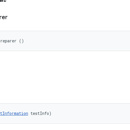
rer
Preparer ()
tInformation
 testInfo)