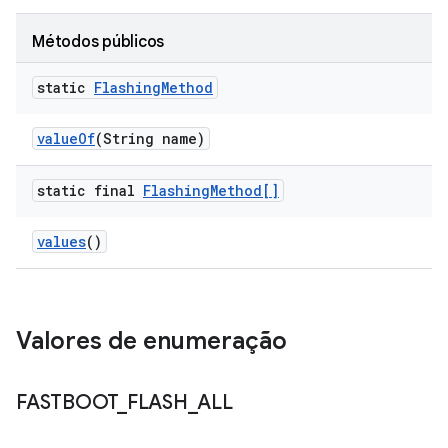
Métodos públicos
static
Flashing
Method
value
Of
(String name)
static final
Flashing
Method[]
values
()
Valores de enumeração
FASTBOOT
_
FLASH
_
ALL