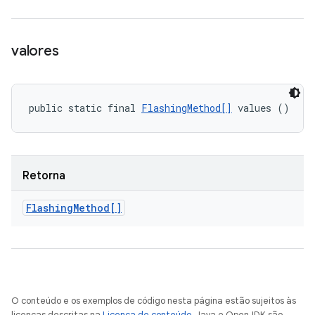
valores
public static final 
FlashingMethod[]
 values ()
Retorna
Flashing
Method[]
O conteúdo e os exemplos de código nesta página estão sujeitos às
licenças descritas na
Licença de conteúdo
. Java e OpenJDK são