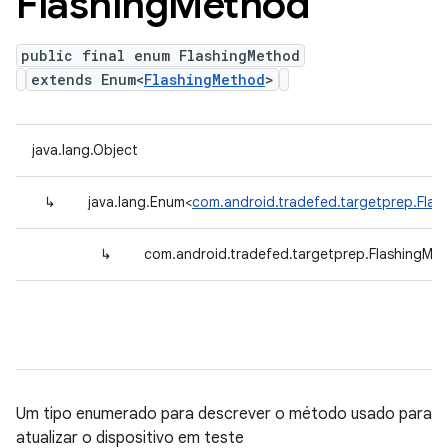
Flashing
Method
public final enum FlashingMethod
extends Enum<
FlashingMethod
>
java.lang.Object
↳
java.lang.Enum<
com.android.tradefed.targetprep.Fla
↳
com.android.tradefed.targetprep.FlashingMe
Um tipo enumerado para descrever o método usado para
atualizar o dispositivo em teste