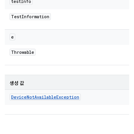
test
Info
Test
Information
e
Throwable
생성 값
Device
Not
Available
Exception