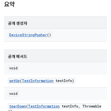
요약
공개 생성자
Device
String
Pusher
()
공개 메서드
void
set
Up
(
Test
Information
test
Info)
void
tear
Down
(
Test
Information
test
Info
,
Throwable