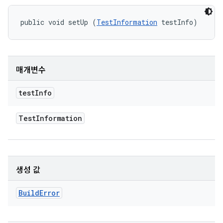
public void setUp (
TestInformation
 testInfo)
매개변수
test
Info
Test
Information
생성 값
Build
Error