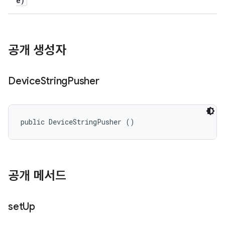
e)
공개 생성자
Device
String
Pusher
public DeviceStringPusher ()
공개 메서드
set
Up