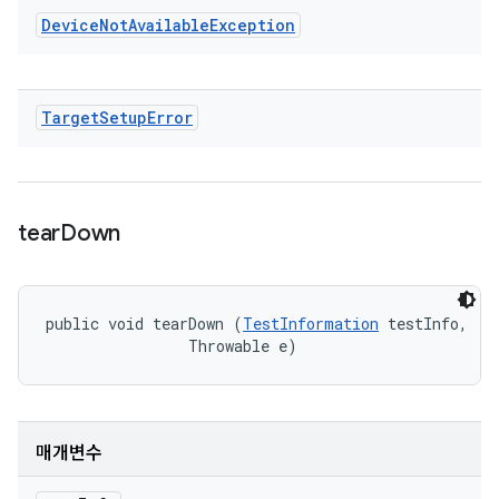
Device
Not
Available
Exception
Target
Setup
Error
tear
Down
public void tearDown (
TestInformation
 testInfo, 

                Throwable e)
매개변수